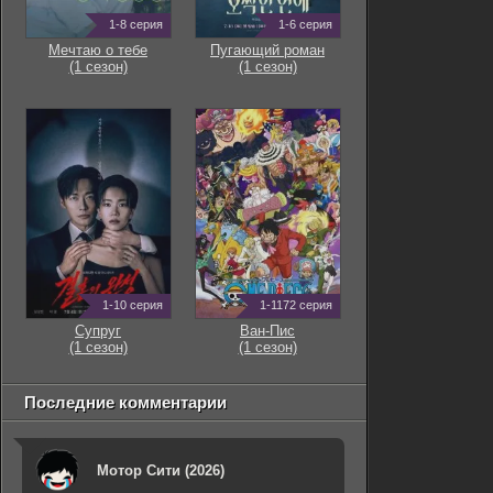
1-8 серия
1-6 серия
Мечтаю о тебе
Пугающий роман
(1 сезон)
(1 сезон)
1-10 серия
1-1172 серия
Супруг
Ван-Пис
(1 сезон)
(1 сезон)
Последние комментарии
Мотор Сити (2026)