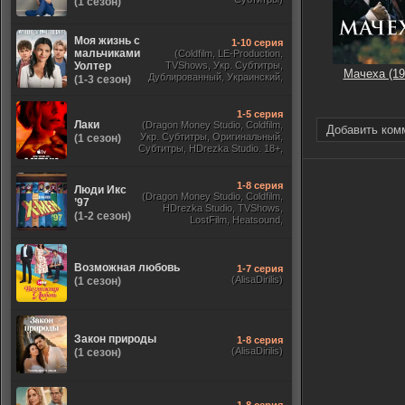
(1 сезон)
Моя жизнь с
1-10 серия
мальчиками
(Coldfilm, LE-Production,
Уолтер
TVShows, Укр. Субтитры,
Мачеха (19
Дублированный, Украинский,
(1-3 сезон)
Оригинальный, Субтитры)
1-5 серия
Лаки
(Dragon Money Studio, Coldfilm,
Добавить ком
Укр. Субтитры, Оригинальный,
(1 сезон)
Субтитры, HDrezka Studio. 18+,
HDrezka Studio, Дубляж HDrezka
St. 18+, LostFilm, TVShows)
1-8 серия
Люди Икс
(Dragon Money Studio, Coldfilm,
’97
HDrezka Studio, TVShows,
(1-2 сезон)
LostFilm, Heatsound,
Оригинальный, Jaskier,
Субтитры, Дубляж Flarrow
Films, NewComers)
Возможная любовь
1-7 серия
(AlisaDirilis)
(1 сезон)
Закон природы
1-8 серия
(AlisaDirilis)
(1 сезон)