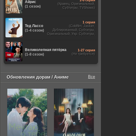
1-8 серия
Айрис
(Кравец, Оригинальный,
(1 сезон)
Субтитры, TVShows)
1 серия
Тед Лассо
(Coldfilm, Jaskier,
Дублированный, Субтитры,
(1-4 сезон)
Оригинальный, Укр. Субтитры,
TVShows, HDrezka Studio. 18+,
HDrezka Studio, Украинский)
Великолепная пятёрка
1-27 серия
(Не требуется)
(1-8 сезон)
Обновления дорам / Аниме
Все