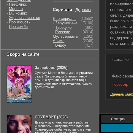
планировало
-
Нетфликс
-
Марвел
Сериалы
Дорамы
|
понимали ме
-
DC комикс
свел с дяде
-
Экранизация книг
Все сериалы
(10552)
было покрыт
-
Про любовь
-
Зарубежные
(5100)
-
Про зомби
раздражали.
-
Турецкие
(391)
-
Русские
(4314)
обаяния, гл
Мульсериалы
(1292)
поддержать.
Аниме
(2748)
остаться в 
ТВ-шоу
(417)
Скоро на сайте
Название:
За любовь (2026)
Супруги Марго и Вова давно утратили
Жанр сериа
связь. За фасадом благополучной
семьи с детьми скрываются годы
недопонимания и отчуждения. Кризис
Перевод:
достиг точки
Данный мате
СОУЛМ8ЙТ (2026)
Смотрю
Дэвид – мужчина, который работает
инженером и недавно стал вдовцом.
Трагическое событие оставило в нем