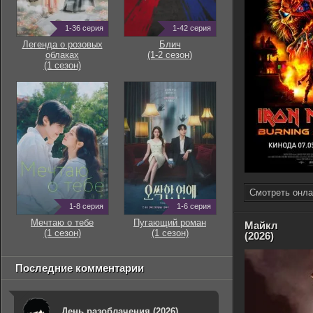
1-36 серия
1-42 серия
Легенда о розовых
Блич
облаках
(1-2 сезон)
(1 сезон)
Смотреть онла
1-8 серия
1-6 серия
Мечтаю о тебе
Пугающий роман
Майкл
(1 сезон)
(1 сезон)
(2026)
Последние комментарии
День разоблачения (2026)