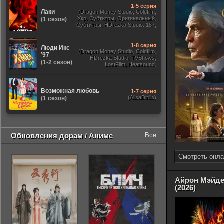
1-5 серия
Лаки
(Dragon Money Studio, Coldfilm,
Укр. Субтитры, Оригинальный,
(1 сезон)
Субтитры, HDrezka Studio. 18+,
HDrezka Studio, Дубляж HDrezka
St. 18+, LostFilm, TVShows)
1-8 серия
Люди Икс
(Dragon Money Studio, Coldfilm,
’97
HDrezka Studio, TVShows,
(1-2 сезон)
LostFilm, Heatsound,
Оригинальный, Jaskier,
Субтитры, Дубляж Flarrow
Films, NewComers)
Возможная любовь
1-7 серия
(AlisaDirilis)
(1 сезон)
Обновления дорам / Аниме
Все
Смотреть онла
Айрон Мэйде
(2026)