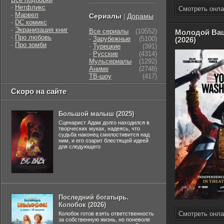
-
Нетфликс
Смотреть онла
-
Марвел
Сериалы
Дорамы
|
-
DC комикс
-
Экранизация книг
Все сериалы
(10552)
Молодой Ва
-
Про любовь
-
Зарубежные
(5100)
(2026)
-
Про зомби
-
Турецкие
(391)
-
Русские
(4314)
Мульсериалы
(1292)
Аниме
(2748)
ТВ-шоу
(417)
Скоро на сайте
Большой малыш (2025)
Сценарист Адам долго находился в
творческих муках, надеясь, что
судьба наконец смилостивится над
ним, и его озарит блестящей идеей
для следующего
Последний богатырь.
Колобок (2026)
Смотреть онла
Колобок готов взять ответственность
за собственную жизнь, но поневоле