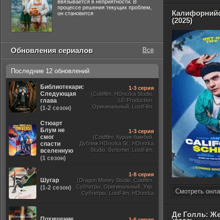
ввязывается в неприятности. В
процессе решения текущих проблем,
Калифорнийс
он становится
(2025)
Обновления сериалов
Все
Последние 12 обновлений
Библиотекари:
1-3 серия
Следующая
(Coldfilm, HDrezka Studio,
глава
LE-Production,
Оригинальный, LostFilm,
(1-2 сезон)
TVShows)
Стюарт
Блум не
1-3 серия
смог
(Coldfilm, Кураж-бамбей,
спасти
Дубляж HDrezka St., HDrezka
Studio, Syncmer, LostFilm,
вселенную
Украинский, Оригинальный,
(1 сезон)
TVShows)
1-8 серия
Шугар
(Dragon Money Studio, Coldfilm,
Субтитры, Оригинальный, Укр.
(1-2 сезон)
Смотреть онла
Субтитры, LostFilm, HDrezka
Studio, ViruseProject, Red Head
Sound, Newstudio, TVShows,
Дублированный, Jaskier)
Де Голль: Ж
Похищение
1-6 серия