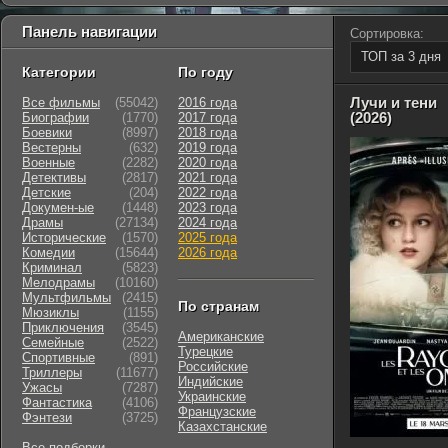
Панель навигации
Сортировка:
ТОП за 3 дня
Категории
По году
Лучи и тени
Все фильмы
(55042)
2016 года
(2026)
Биографии
(1770)
2017 года
Боевики
(8997)
2018 года
Вестерны
(632)
2019 года
Военные
(2282)
2020 года
Детективы
(2817)
2021 года
Детские
(204)
2022 года
Докумен-ые
(1448)
2023 года
Драмы
(27134)
2024 года
Исторические
(1570)
2025 года
Комедии
(15644)
2026 года
Криминал
(5823)
Мелодрамы
(10160)
Мультфильмы
(2415)
По странам
Мюзиклы
(1155)
Приключения
(3545)
Американские
Семейные
(2522)
Турецкие
Cпортивные
(891)
Российские
Триллеры
(11677)
Индийские
Ужасы
(7287)
Украинские
Фантастика
(4106)
Французские
Фэнтези
(3725)
Казахстанские
Все подборки