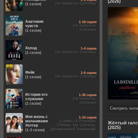
(2026)
(Не требуется, Субтитры)
(1 сезон)
Анатомия
1-18 серия
чувств
(Не требуется,
Субтитры)
(1 сезон)
Холод
1-4 серия
(Не требуется, Субтитры)
(1 сезон)
Фейк
1-6 серия
(Не требуется, Субтитры)
(1 сезон)
История его
1-30 серия
служанки
(Не требуется,
Субтитры)
(1 сезон)
Смотреть онла
Моя жизнь с
1-10 серия
мальчиками
(Coldfilm, LE-Production,
Жёлтый галс
Уолтер
TVShows, Укр. Субтитры,
(2025)
Дублированный, Украинский,
(1-3 сезон)
Оригинальный, Субтитры)