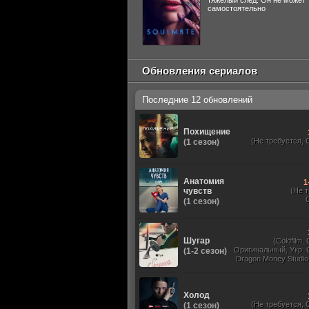
тяжелый след. Он не может
самостоятельно
Обновления сериалов
Последние 12 обновлений
Похищение
(Не требуется, 
(1 сезон)
Анатомия
1
чувств
(Не 
(1 сезон)
Шугар
(Coldfilm,
Оригинальный, Укр. 
(1-2 сезон)
Dragon Money Studio,
HDrezka Studio, Viru
Red Head Sound, N
TVShows, Дубли
Холод
(Не требуется, 
(1 сезон)