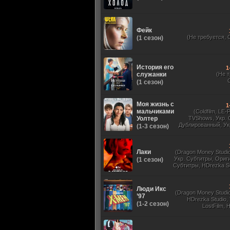
Фейк
(Не требуется, 
(1 сезон)
История его
1
служанки
(Не 
(1 сезон)
Моя жизнь с
1
мальчиками
(Coldfilm, LE-
Уолтер
TVShows, Укр. 
Дублированный, Ук
(1-3 сезон)
Оригинальный, 
Лаки
(Dragon Money Studio,
Укр. Субтитры, Ориг
(1 сезон)
Субтитры, HDrezka St
HDrezka Studio, Дубля
St. 18+, LostFilm
Люди Икс
(Dragon Money Studio,
’97
HDrezka Studio,
(1-2 сезон)
LostFilm, 
Оригинальный
Субтитры, Дубля
Films, N