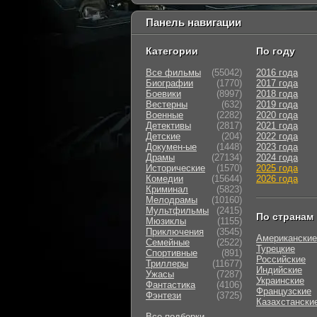
Панель навигации
Категории
По году
Все фильмы
(55042)
2016 года
Биографии
(1770)
2017 года
Боевики
(8997)
2018 года
Вестерны
(632)
2019 года
Военные
(2282)
2020 года
Детективы
(2817)
2021 года
Детские
(204)
2022 года
Докумен-ые
(1448)
2023 года
Драмы
(27134)
2024 года
Исторические
(1570)
2025 года
Комедии
(15644)
2026 года
Криминал
(5823)
Мелодрамы
(10160)
Мультфильмы
(2415)
По странам
Мюзиклы
(1155)
Приключения
(3545)
Американские
Семейные
(2522)
Турецкие
Cпортивные
(891)
Российские
Триллеры
(11677)
Индийские
Ужасы
(7287)
Украинские
Фантастика
(4106)
Французские
Фэнтези
(3725)
Казахстански
Все подборки