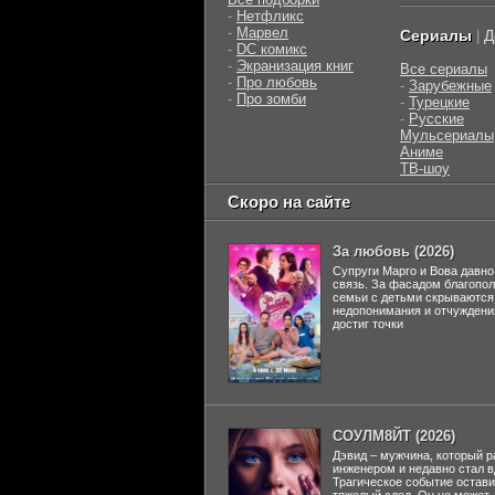
-
Нетфликс
-
Марвел
Сериалы
Д
|
-
DC комикс
-
Экранизация книг
Все сериалы
-
Про любовь
-
Зарубежные
-
Про зомби
-
Турецкие
-
Русские
Мульсериалы
Аниме
ТВ-шоу
Скоро на сайте
За любовь (2026)
Супруги Марго и Вова давно
связь. За фасадом благопо
семьи с детьми скрываются
недопонимания и отчуждени
достиг точки
СОУЛМ8ЙТ (2026)
Дэвид – мужчина, который р
инженером и недавно стал 
Трагическое событие остави