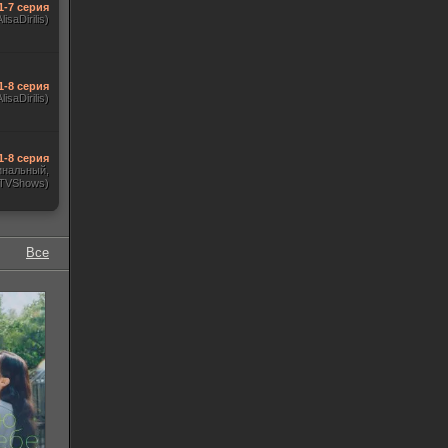
1-7 серия
AlisaDirilis)
1-8 серия
AlisaDirilis)
1-8 серия
инальный,
 TVShows)
Все