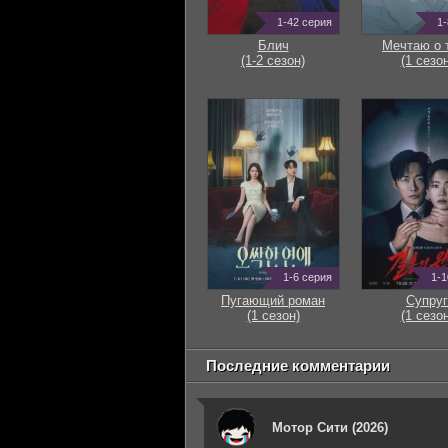
1-42 серия
1-
Блич
Мечтаю о 
(1-2 сезон)
(1 сезон
1-6 серия
1-1
Пугающий роман
Супруг
(1 сезон)
(1 сезон
Последние комментарии
Мотор Сити (2026)