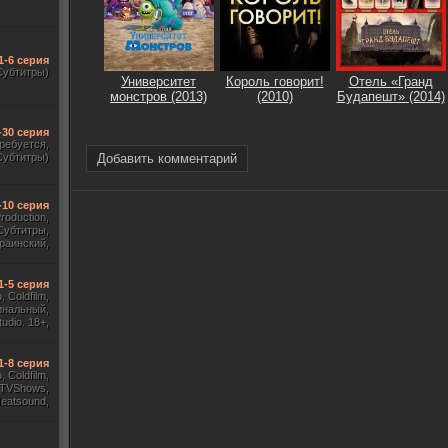
1-6 серия
Субтитры)
Университет
Король говорит!
Отель «Гранд
монстров (2013)
(2010)
Будапешт» (2014)
-30 серия
требуется,
Субтитры)
Добавить комментарий
-10 серия
Production,
Субтитры,
раинский,
Субтитры)
1-5 серия
 Coldfilm,
инальный,
udio. 18+,
ж HDrezka
, TVShows)
1-8 серия
 Coldfilm,
 TVShows,
Heatsound,
, Jaskier,
ж Flarrow
ewComers)