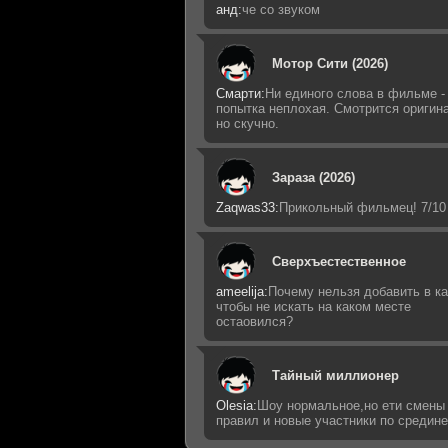
анд:
че со звуком
Мотор Сити (2026)
Смарти:
Ни единого слова в фильме -
попытка неплохая. Смотрится оригин
но скучно.
Зараза (2026)
Zaqwas33:
Прикольный фильмец! 7/10
Сверхъестественное
ameelija:
Почему нельзя добавить в ка
чтобы не искать на каком месте
остаовился?
Тайный миллионер
Olesia:
Шоу нормальное,но ети смены
правил и новые участники по средин