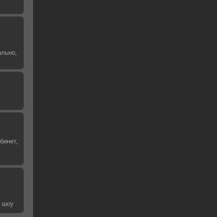
ально,
бинет,
е шоу