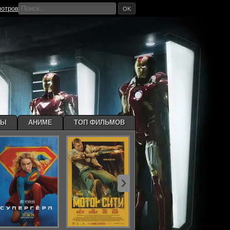
мотров
OK
МЫ
АНИМЕ
ТОП ФИЛЬМОВ
›