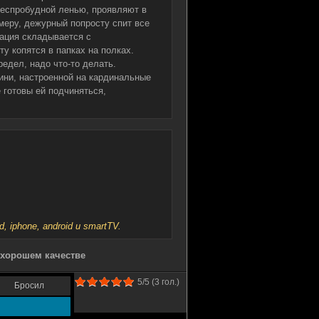
беспробудной ленью, проявляют в
еру, дежурный попросту спит все
уация складывается с
у копятся в папках на полках.
едел, надо что-то делать.
ини, настроенной на кардинальные
е готовы ей подчиняться,
iphone, android и smartTV.
 хорошем качестве
5
/5 (
3
гол.)
Бросил