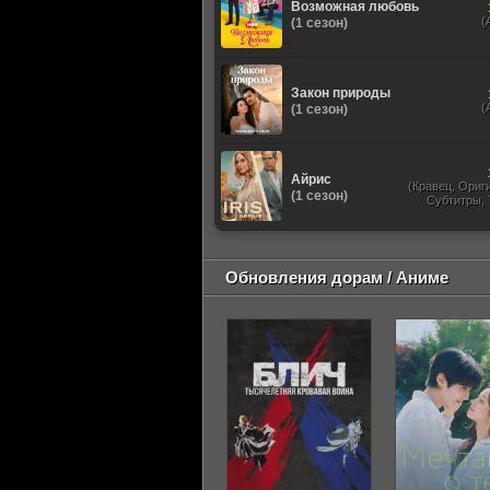
Возможная любовь
(
(1 сезон)
Закон природы
(
(1 сезон)
Айрис
(Кравец, Ориг
(1 сезон)
Субтитры,
Обновления дорам / Аниме