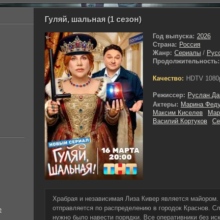
Гуляй, шальная (1 сезон)
Год выпуска:
2026
Страна:
Россия
Жанр:
Сериалы
/
Рус
Продолжительность:
Качество:
HDTV 1080
Режиссер:
Руслан Да
Актеры:
Марина Феду
Максим Киселев
Мар
Василий Кортуков
Се
Храбрая и независимая Лиза Кивер является майором.
отправляется по распределению в городок Краснов. Сл
е
нужно было навести порядки. Все оперативники без ис