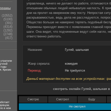
управленца, ничего не делают по работе, отличаются 
орамы
отношении обычных людей небывалую наглость. К прим
дни на пролет на вверенном ему посту. Непростая сит
(10552)
раскрываемостью, ведь дела не расследуются, попрост
(5100)
Общество больше не намерено терпеть подобный беспр
(391)
(4314)
Перемены приходят вместе с появлением главной геро
(1292)
шаги. Она видит, что подчиненные ведут себя нагло, н
(2748)
ответственно работать.
(417)
Название:
Гуляй, шальная
 утратили
Жанр сериала:
комедия
лучной
 годы
я. Кризис
Перевод:
Не требуется
Данный материал доступен на всех устройствах: ipad, 
смотреть онлайн Гуляй, шальная в
Смотрю
Смотрел
Буду
аботает
вдовцом.
Не смотрел
ло в нем