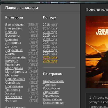
Панель навигации
Повелитель
Категории
По году
Все фильмы
(55042)
2016 года
Биографии
(1770)
2017 года
Боевики
(8997)
2018 года
Вестерны
(632)
2019 года
Военные
(2282)
2020 года
Детективы
(2817)
2021 года
Детские
(204)
2022 года
Докумен-ые
(1448)
2023 года
Драмы
(27134)
2024 года
Исторические
(1570)
2025 года
Комедии
(15644)
2026 года
Криминал
(5823)
Мелодрамы
(10160)
Мультфильмы
(2415)
По странам
Мюзиклы
(1155)
Приключения
(3545)
Американские
Семейные
(2522)
Турецкие
Cпортивные
(891)
Российские
Триллеры
(11677)
Индийские
Ужасы
(7287)
Украинские
Фантастика
(4106)
В VII веке 
Французские
Фэнтези
(3725)
утонул в кр
Казахстанские
намеревающи
Все подборки