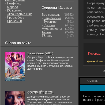
Кисра прину
-
Нетфликс
-
Марвел
Сериалы
Дорамы
|
не согласна
-
DC комикс
колебалась,
-
Экранизация книг
Все сериалы
(10552)
осознают вс
-
Про любовь
-
Зарубежные
(5100)
-
Про зомби
добровольно
-
Турецкие
(391)
-
Русские
(4314)
этой местно
Мульсериалы
(1292)
убийцу. Пов
Аниме
(2748)
помощь. Пос
ТВ-шоу
(417)
Скоро на сайте
За любовь (2026)
Перевод:
Супруги Марго и Вова давно утратили
связь. За фасадом благополучной
Данный мате
семьи с детьми скрываются годы
недопонимания и отчуждения. Кризис
достиг точки
Смотрю
СОУЛМ8ЙТ (2026)
Дэвид – мужчина, который работает
инженером и недавно стал вдовцом.
Трагическое событие оставило в нем