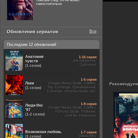
тяжелый след. Он не может
самостоятельно
Обновления сериалов
Все
Последние 12 обновлений
Анатомия
1-16 серия
чувств
(Не требуется,
Субтитры)
(1 сезон)
1-5 серия
Лаки
(Dragon Money Studio, Coldfilm,
Рекомендуем
Укр. Субтитры, Оригинальный,
(1 сезон)
Субтитры, HDrezka Studio. 18+,
HDrezka Studio, Дубляж HDrezka
St. 18+, LostFilm, TVShows)
1-8 серия
Люди Икс
(Dragon Money Studio, Coldfilm,
’97
HDrezka Studio, TVShows,
(1-2 сезон)
LostFilm, Heatsound,
Оригинальный, Jaskier,
Субтитры, Дубляж Flarrow
Films, NewComers)
Возможная любовь
1-7 серия
(AlisaDirilis)
(1 сезон)