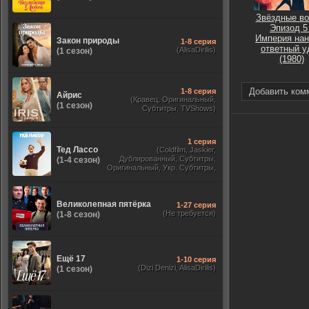
Звёздные во
Эпизод 5 
Империя нан
Закон природы
1-8 серия
ответный у
(AlisaDirilis)
(1 сезон)
(1980)
Добавить ком
1-8 серия
Айрис
(Кравец, Оригинальный,
(1 сезон)
Субтитры, TVShows)
1 серия
Тед Лассо
(Coldfilm, Jaskier,
Дублированный, Субтитры,
(1-4 сезон)
Оригинальный, Укр. Субтитры,
TVShows, HDrezka Studio. 18+,
HDrezka Studio, Украинский)
Великолепная пятёрка
1-27 серия
(Не требуется)
(1-8 сезон)
Ещё 17
1-10 серия
(Dizi Denizi, AlisaDirilis)
(1 сезон)