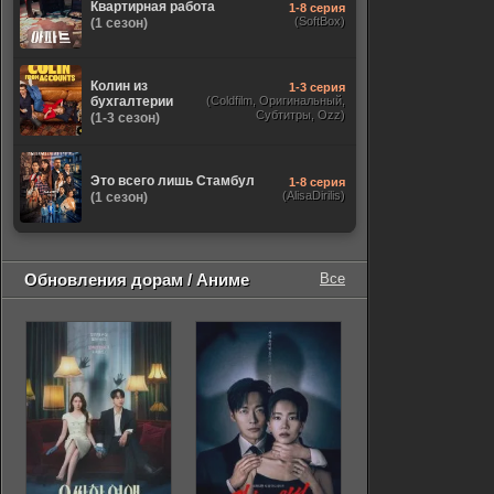
Квартирная работа
1-8 серия
(SoftBox)
(1 сезон)
Колин из
1-3 серия
бухгалтерии
(Coldfilm, Оригинальный,
Субтитры, Ozz)
(1-3 сезон)
Это всего лишь Стамбул
1-8 серия
(AlisaDirilis)
(1 сезон)
Обновления дорам / Аниме
Все