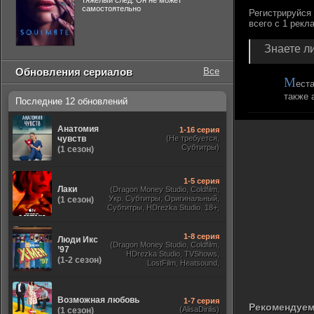
тяжелый след. Он не может
самостоятельно
Знаете ли
Обновления сериалов
Все
М
еста
также 
Последние 12 обновлений
Анатомия
1-16 серия
чувств
(Не требуется,
Субтитры)
(1 сезон)
1-5 серия
Лаки
(Dragon Money Studio, Coldfilm,
Укр. Субтитры, Оригинальный,
(1 сезон)
Субтитры, HDrezka Studio. 18+,
HDrezka Studio, Дубляж HDrezka
St. 18+, LostFilm, TVShows)
1-8 серия
Люди Икс
(Dragon Money Studio, Coldfilm,
’97
HDrezka Studio, TVShows,
(1-2 сезон)
LostFilm, Heatsound,
Оригинальный, Jaskier,
Субтитры, Дубляж Flarrow
Films, NewComers)
Возможная любовь
1-7 серия
Рекомендуем
(AlisaDirilis)
(1 сезон)