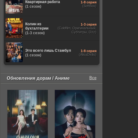
Квартирная работа
1-8 серия
(SoftBox)
(1 сезон)
Колин из
1-3 серия
бухгалтерии
(Coldfilm, Оригинальный,
Субтитры, Ozz)
(1-3 сезон)
Это всего лишь Стамбул
1-8 серия
(AlisaDirilis)
(1 сезон)
Обновления дорам / Аниме
Все