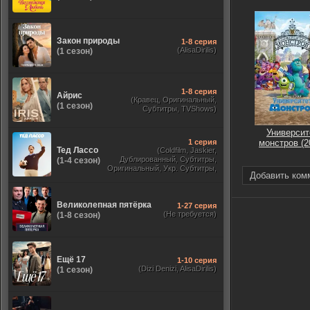
Закон природы
1-8 серия
(AlisaDirilis)
(1 сезон)
1-8 серия
Айрис
(Кравец, Оригинальный,
(1 сезон)
Субтитры, TVShows)
Университ
1 серия
монстров (2
Тед Лассо
(Coldfilm, Jaskier,
Дублированный, Субтитры,
(1-4 сезон)
Оригинальный, Укр. Субтитры,
Добавить ком
TVShows, HDrezka Studio. 18+,
HDrezka Studio, Украинский)
Великолепная пятёрка
1-27 серия
(Не требуется)
(1-8 сезон)
Ещё 17
1-10 серия
(Dizi Denizi, AlisaDirilis)
(1 сезон)