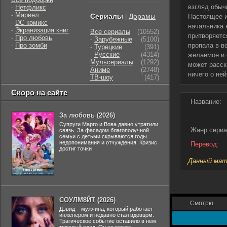
взгляд обыч
-
Нетфликс
-
Марвел
Сериалы
Дорамы
|
Настоящее и
-
DC комикс
начальника 
-
Экранизация книг
Все сериалы
(10552)
притворяетс
-
Про любовь
-
Зарубежные
(5100)
-
Про зомби
пропала в в
-
Турецкие
(391)
-
Русские
(4314)
желаемое и 
Мульсериалы
(1292)
может расск
Аниме
(2748)
ничего о ней
ТВ-шоу
(417)
Скоро на сайте
Название:
За любовь (2026)
Супруги Марго и Вова давно утратили
Жанр сериа
связь. За фасадом благополучной
семьи с детьми скрываются годы
недопонимания и отчуждения. Кризис
Перевод:
достиг точки
Данный мате
СОУЛМ8ЙТ (2026)
Смотрю
Дэвид – мужчина, который работает
инженером и недавно стал вдовцом.
Трагическое событие оставило в нем