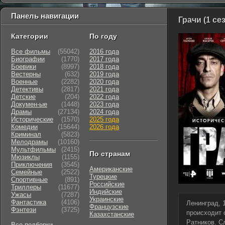
Панель навигации
Грачи (1 се
Категории
По году
Все фильмы
(55042)
2016 года
Биографии
(1770)
2017 года
Боевики
(8997)
2018 года
Вестерны
(632)
2019 года
Военные
(2282)
2020 года
Детективы
(2817)
2021 года
Детские
(204)
2022 года
Докумен-ые
(1448)
2023 года
Драмы
(27134)
2024 года
Исторические
(1570)
2025 года
Комедии
(15644)
2026 года
Криминал
(5823)
Мелодрамы
(10160)
Мультфильмы
(2415)
По странам
Мюзиклы
(1155)
Приключения
(3545)
Американские
Семейные
(2522)
Турецкие
Cпортивные
(891)
Российские
Триллеры
(11677)
Индийские
Ужасы
(7287)
Украинские
Фантастика
(4106)
Ленинград, 
Французские
Фэнтези
(3725)
происходит 
Казахстанские
Ратников. С
Все подборки