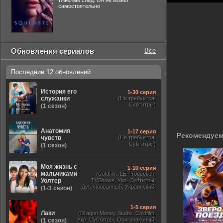
тяжелый след. Он не может
самостоятельно
Обновления сериалов
Все
Последние 12 обновлений
История его
1-30 серия
служанки
(Не требуется,
Субтитры)
(1 сезон)
Анатомия
1-17 серия
Рекомендуем
чувств
(Не требуется,
Субтитры)
(1 сезон)
Моя жизнь с
1-10 серия
мальчиками
(Coldfilm, LE-Production,
Уолтер
TVShows, Укр. Субтитры,
Дублированный, Украинский,
(1-3 сезон)
Оригинальный, Субтитры)
1-5 серия
Лаки
(Dragon Money Studio, Coldfilm,
Укр. Субтитры, Оригинальный,
(1 сезон)