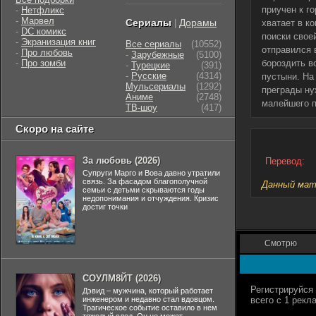
приучен к г
-
Нетфликс
-
Марвел
Сериалы
Дорамы
|
хватает в к
-
DC комикс
поиски свое
-
Экранизация книг
Все сериалы
(10552)
отправился 
-
Про любовь
-
Зарубежные
(5100)
-
Про зомби
бороздить в
-
Турецкие
(391)
-
Русские
(4314)
пустыни. На
Мульсериалы
(1292)
преграды ну
Аниме
(2748)
малейшего п
ТВ-шоу
(417)
Скоро на сайте
За любовь (2026)
Перевод:
Супруги Марго и Вова давно утратили
связь. За фасадом благополучной
Данный мате
семьи с детьми скрываются годы
недопонимания и отчуждения. Кризис
достиг точки
Смотрю
СОУЛМ8ЙТ (2026)
Дэвид – мужчина, который работает
инженером и недавно стал вдовцом.
Трагическое событие оставило в нем