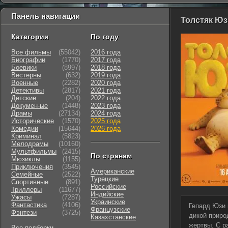
Панель навигации
Толстяк Юзи
Категории
По году
Все фильмы
(55042)
2016 года
Биографии
(1770)
2017 года
Боевики
(8997)
2018 года
Вестерны
(632)
2019 года
Военные
(2282)
2020 года
Детективы
(2817)
2021 года
Детские
(204)
2022 года
Докумен-ые
(1448)
2023 года
Драмы
(27134)
2024 года
Исторические
(1570)
2025 года
Комедии
(15644)
2026 года
Криминал
(5823)
Мелодрамы
(10160)
Мультфильмы
(2415)
По странам
Мюзиклы
(1155)
Приключения
(3545)
Американские
Семейные
(2522)
Турецкие
Cпортивные
(891)
Российские
Триллеры
(11677)
Индийские
Ужасы
(7287)
Украинские
Фантастика
(4106)
Гепард Юзи 
Французские
Фэнтези
(3725)
дикой приро
Казахстанские
жертвы. С р
Все подборки