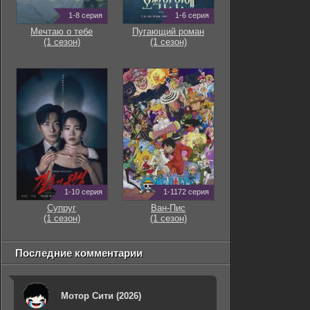
1-8 серия
1-6 серия
Мечтаю о тебе
Пугающий роман
(1 сезон)
(1 сезон)
1-10 серия
1-1172 серия
Супруг
Ван-Пис
(1 сезон)
(1 сезон)
Последние комментарии
Мотор Сити (2026)