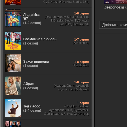
Субтитры, HDrezka Studio. 18+,
HDrezka Studio, Дубляж HDrezka
Зверопоезд (
St. 18+, LostFilm, TVShows)
1-8 серия
Люди Икс
(Dragon Money Studio, Coldfilm,
’97
HDrezka Studio, TVShows,
(1-2 сезон)
LostFilm, Heatsound,
Добавить ком
Оригинальный, Jaskier,
Субтитры, Дубляж Flarrow
Films, NewComers)
Возможная любовь
1-7 серия
(AlisaDirilis)
(1 сезон)
Закон природы
1-8 серия
(AlisaDirilis)
(1 сезон)
1-8 серия
Айрис
(Кравец, Оригинальный,
(1 сезон)
Субтитры, TVShows)
1 серия
Тед Лассо
(Coldfilm, Jaskier,
Дублированный, Субтитры,
(1-4 сезон)
Оригинальный, Укр. Субтитры,
TVShows, HDrezka Studio. 18+,
HDrezka Studio, Украинский)