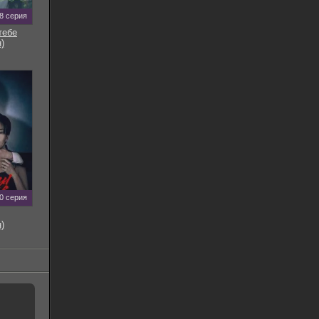
8 серия
тебе
)
0 серия
)