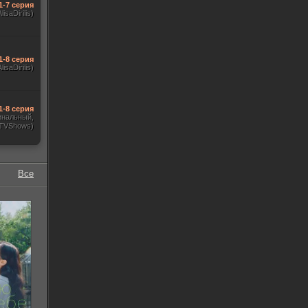
1-7 серия
AlisaDirilis)
1-8 серия
AlisaDirilis)
1-8 серия
инальный,
 TVShows)
Все