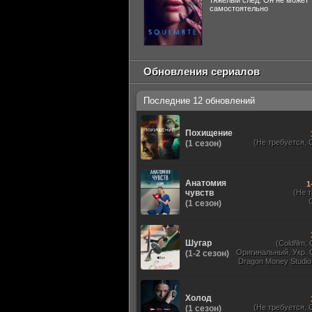
тяжелый след. Он не может
самостоятельно
Обновления сериалов
Последние 12 обновлений
Похищение
(Не требуется, 
(1 сезон)
Анатомия
1
чувств
(Не 
(1 сезон)
Шугар
(Coldfilm,
Оригинальный, Укр. 
(1-2 сезон)
Dragon Money Studio,
HDrezka Studio, Viru
Red Head Sound, N
TVShows, Дубли
Холод
(Не требуется, 
(1 сезон)