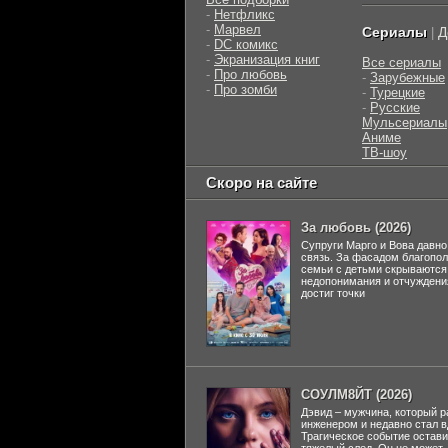
-
Нетфликс
-
Марвел
Сериалы
Д
|
-
DC комикс
-
Экранизация книг
Все сериалы
-
Про любовь
-
Зарубежные
-
Про зомби
-
Турецкие
-
Русские
Мульсериалы
Аниме
ТВ-шоу
Скоро на сайте
За любовь (2026)
Супруги Марго и Вова давно
связь. За фасадом благопо
семьи с детьми скрываются
недопонимания и отчуждени
достиг точки
СОУЛМ8ЙТ (2026)
Дэвид – мужчина, который р
инженером и недавно стал 
Трагическое событие остави