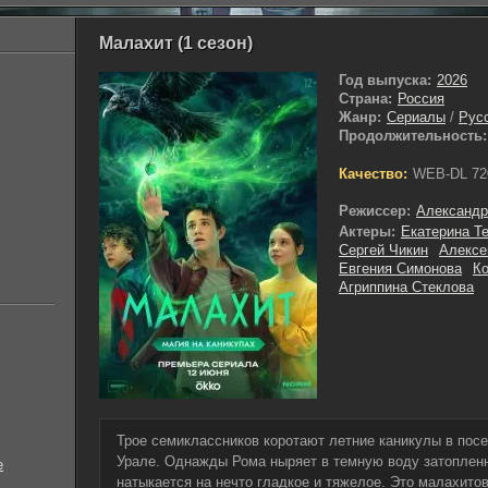
Малахит (1 сезон)
Год выпуска:
2026
Страна:
Россия
Жанр:
Сериалы
/
Рус
Продолжительность:
Качество:
WEB-DL 72
Режиссер:
Александр
Актеры:
Екатерина Т
Сергей Чикин
Алексе
Евгения Симонова
Ко
Агриппина Стеклова
Трое семиклассников коротают летние каникулы в по
Урале. Однажды Рома ныряет в темную воду затопленн
е
натыкается на нечто гладкое и тяжелое. Это малахито