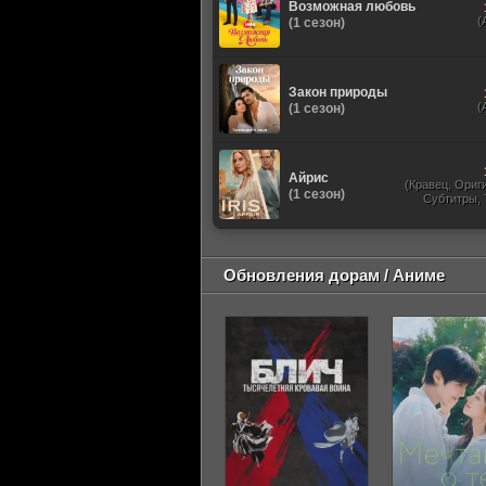
Возможная любовь
(
(1 сезон)
Закон природы
(
(1 сезон)
Айрис
(Кравец, Ориг
(1 сезон)
Субтитры,
Обновления дорам / Аниме