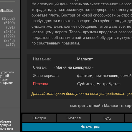
На следующий день парень замечает странное: наброс
орамы
тетради, вдруг материализуется во дворе. Понемногу 
обретает плоть. Восторг от новой способности быстро 
(10552)
пробуждается и нечто зловещее. Из глубин выходит ду
(5100)
слышит желания, шепчет обещания, готов дать все, но 
(391)
(4314)
настоящему дорого. Теперь друзьям предстоит разобрат
(1292)
поддаться соблазнам и найти способ обуздать жуткую 
(2748)
по собственным правилам.
(417)
Название:
Малахит
Слоган:
«Магия на каникулах»
 утратили
Жанр сериала:
фэнтези, приключения, семе
лучной
 годы
я. Кризис
Перевод:
Субтитры, Не требуется
Данный материал доступен на всех устройствах: ipad, 
смотреть онлайн Малахит в хо
Смотрю
Смотрел
Буду
аботает
вдовцом.
Не смотрел
ло в нем