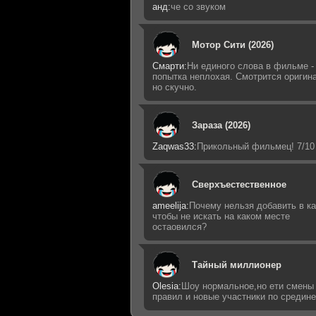
анд:
че со звуком
Мотор Сити (2026)
Смарти:
Ни единого слова в фильме -
попытка неплохая. Смотрится оригин
но скучно.
Зараза (2026)
Zaqwas33:
Прикольный фильмец! 7/10
Сверхъестественное
ameelija:
Почему нельзя добавить в ка
чтобы не искать на каком месте
остаовился?
Тайный миллионер
Olesia:
Шоу нормальное,но ети смены
правил и новые участники по средин