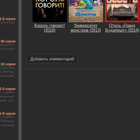
1-6 серия
Субтитры)
Король говорит!
Университет
Отель «Гранд
(2010)
монстров (2013)
Будапешт» (2014)
-30 серия
требуется,
Субтитры)
Добавить комментарий
-10 серия
Production,
Субтитры,
раинский,
Субтитры)
1-5 серия
 Coldfilm,
инальный,
udio. 18+,
ж HDrezka
, TVShows)
1-8 серия
 Coldfilm,
 TVShows,
Heatsound,
, Jaskier,
ж Flarrow
ewComers)