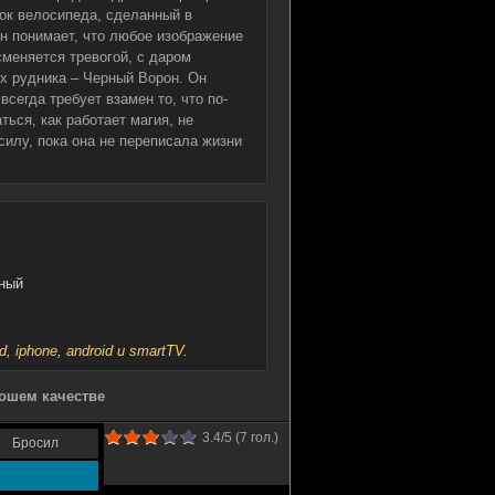
ок велосипеда, сделанный в
он понимает, что любое изображение
сменяется тревогой, с даром
х рудника – Черный Ворон. Он
всегда требует взамен то, что по-
ься, как работает магия, не
силу, пока она не переписала жизни
йный
iphone, android и smartTV.
рошем качестве
3.4
/5 (
7
гол.)
Бросил