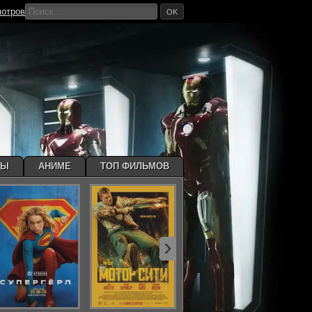
мотров
OK
МЫ
АНИМЕ
ТОП ФИЛЬМОВ
›