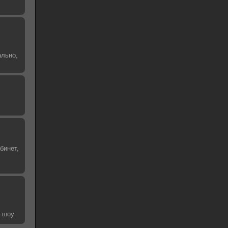
ально,
бинет,
е шоу