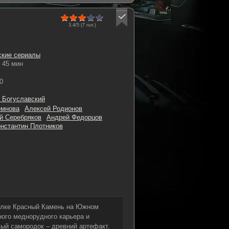
3.4/5 (
7
гол.)
ские сериалы
45 мин
0
 Богуславский
емнова
Алексей Родионов
й Серебряков
Андрей Федорцов
нстантин Плотников
селке Красный Камень на Южном
ого меднорудного карьера и
вый самородок – древний артефакт.