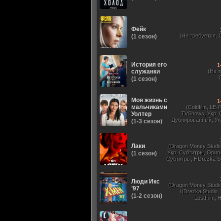
Фейк
(Не требуется, 
(1 сезон)
История его
1
служанки
(Не 
(1 сезон)
Моя жизнь с
1
мальчиками
(Coldfilm, LE-
Уолтер
TVShows, Укр. 
Дублированный, Ук
(1-3 сезон)
Оригинальный, 
Лаки
(Dragon Money Studio,
Укр. Субтитры, Ориг
(1 сезон)
Субтитры, HDrezka St
HDrezka Studio, Дубля
St. 18+, LostFilm
Люди Икс
(Dragon Money Studio,
’97
HDrezka Studio,
(1-2 сезон)
LostFilm, 
Оригинальный
Субтитры, Дубля
Films, N