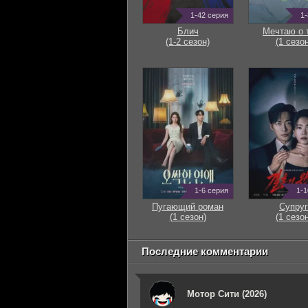
1-42 серия
1-
Блич
Мечтаю о 
(1-2 сезон)
(1 сезон
1-6 серия
1-1
Пугающий роман
Супруг
(1 сезон)
(1 сезон
Последние комментарии
Мотор Сити (2026)