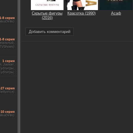
Скрытые фигуры
Красотка (1990)
Асаф
(2016)
1-8 серия
AlisaDirilis)
Добавить комментарий
1-8 серия
инальный,
 TVShows)
1 серия
m, Jaskier,
Субтитры,
Субтитры,
udio. 18+,
краинский)
-27 серия
ребуется)
-10 серия
lisaDirilis)