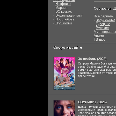
-
Нетфликс
-
Марвел
Сериалы
Д
|
-
DC комикс
-
Экранизация книг
Все сериалы
-
Про любовь
-
Зарубежные
-
Про зомби
-
Турецкие
-
Русские
Мульсериалы
Аниме
ТВ-шоу
Скоро на сайте
За любовь (2026)
Супруги Марго и Вова давно
связь. За фасадом благопо
семьи с детьми скрываются
недопонимания и отчуждени
достиг точки
СОУЛМ8ЙТ (2026)
Дэвид – мужчина, который р
инженером и недавно стал 
Трагическое событие остави