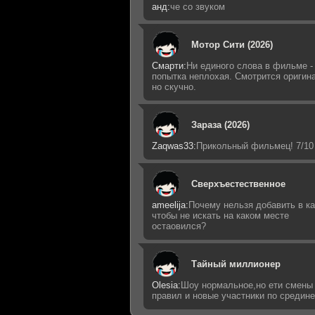
анд:
че со звуком
Мотор Сити (2026)
Смарти:
Ни единого слова в фильме -
попытка неплохая. Смотрится оригин
но скучно.
Зараза (2026)
Zaqwas33:
Прикольный фильмец! 7/10
Сверхъестественное
ameelija:
Почему нельзя добавить в ка
чтобы не искать на каком месте
остаовился?
Тайный миллионер
Olesia:
Шоу нормальное,но ети смены
правил и новые участники по средин