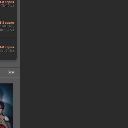
1-8 серия
(SoftBox)
1-3 серия
гинальный,
тры, Ozz)
1-8 серия
AlisaDirilis)
Все