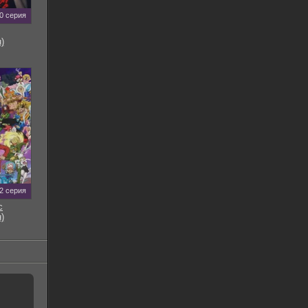
0 серия
)
2 серия
с
)