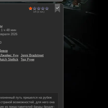
1/5 (
1
гол.)
мы
1 ч 48 мин
евраля 2026
0
Девор
Джеймс Хун
Jenni Bradstreet
Hutch Stellick
Тед Руни
 жизненный путь пришелся на рубеж
 страной возможностей, для него она
ин из представителей банды бродяг-