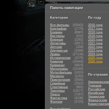
Панель навигации
Категории
По году
Все фильмы
(55042)
2016 года
Биографии
(1770)
2017 года
Боевики
(8997)
2018 года
Вестерны
(632)
2019 года
Военные
(2282)
2020 года
Детективы
(2817)
2021 года
Детские
(204)
2022 года
Докумен-ые
(1448)
2023 года
Драмы
(27134)
2024 года
Исторические
(1570)
2025 года
Комедии
(15644)
2026 года
Криминал
(5823)
Мелодрамы
(10160)
Мультфильмы
(2415)
По странам
Мюзиклы
(1155)
Приключения
(3545)
Американские
Семейные
(2522)
Турецкие
Cпортивные
(891)
Российские
Триллеры
(11677)
Индийские
Ужасы
(7287)
Украинские
Фантастика
(4106)
Французские
Фэнтези
(3725)
Казахстански
Все подборки