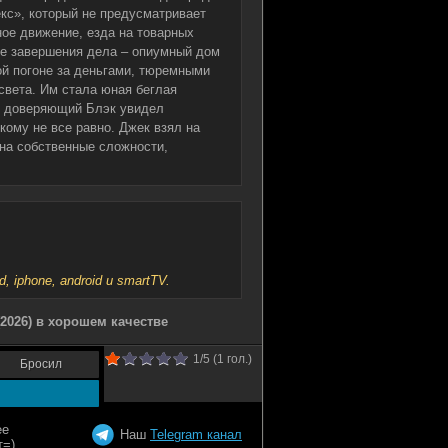
екс», который не предусматривает
ное движение, езда на товарных
ле завершения дела – опиумный дом
ой погоне за деньгами, тюремными
света. Им стала юная беглая
не доверяющий Блэк увидел
кому не все равно. Джек взял на
 на собственные сложности,
iphone, android и smartTV.
2026) в хорошем качестве
1
/5 (
1
гол.)
Бросил
Наш
Telegram канал