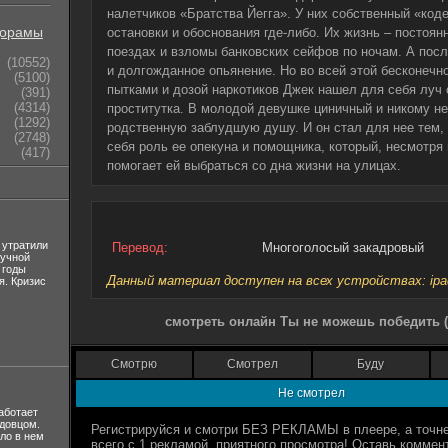
налетчиков «Братства Йегга». У них собственный «код
орамы
остановки и обоснования где-либо. Их жизнь – постоян
поездах и взломы банковских сейфов по ночам. А пос
(10552)
и долгожданное опьянение. Но во всей этой бесконечн
(5100)
пытками и дозой наркотиков Джек нашел для себя луч 
(391)
(4314)
проститутка. В молодой девушке циничный и никому 
(1292)
родственную заблудшую душу. И он стал для нее тем, 
(2748)
себя роль ее опекуна и помощника, который, несмотря
(417)
помогает ей выбраться со дна жизни на улицах.
 утратили
Перевод:
Многоголосый закадровый
лучной
 годы
Данный материал доступен на всех устройствах: ipad, 
я. Кризис
смотреть онлайн Ты не можешь победить (
Смотрю
Смотрел
Буду
Не смотрел
аботает
вдовцом.
ло в нем