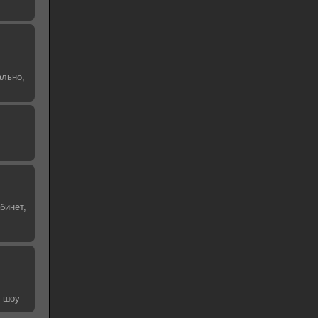
ально,
бинет,
е шоу