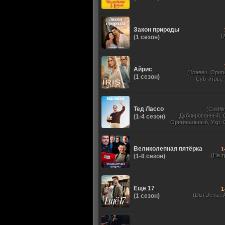
Закон природы
(
(1 сезон)
Айрис
(Кравец, Ориг
(1 сезон)
Субтитры,
Тед Лассо
(Coldfil
Дублированный, 
(1-4 сезон)
Оригинальный, Укр. 
TVShows, HDrezka St
HDrezka Studio, У
Великолепная пятёрка
1
(Не т
(1-8 сезон)
Ещё 17
1
(Dizi Denizi, A
(1 сезон)