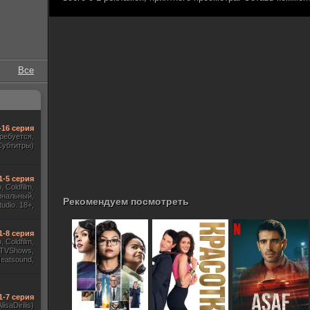
Все
-16 серия
требуется,
Субтитры)
1-5 серия
 Coldfilm,
инальный,
Рекомендуем посмотреть
udio. 18+,
ж HDrezka
, TVShows)
1-8 серия
 Coldfilm,
 TVShows,
Heatsound,
, Jaskier,
ж Flarrow
ewComers)
1-7 серия
AlisaDirilis)