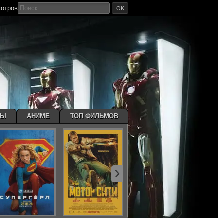
мотров
OK
МЫ
АНИМЕ
ТОП ФИЛЬМОВ
›