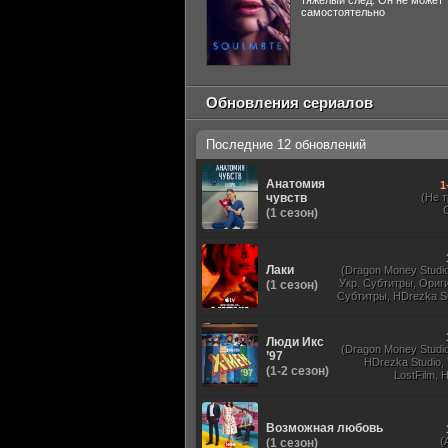
тяжелый след. Он не может
самостоятельно
Обновления сериалов
Последние 12 обновлений
Анатомия
1
чувств
(Не 
(1 сезон)
Лаки
(Dragon Money Studio,
Укр. Субтитры, Ориг
(1 сезон)
Субтитры, HDrezka St
HDrezka Studio, Дубля
St. 18+, LostFilm
Люди Икс
(Dragon Money Studio,
’97
HDrezka Studio,
(1-2 сезон)
LostFilm, 
Оригинальный
Субтитры, Дубля
Films, N
Возможная любовь
(
(1 сезон)