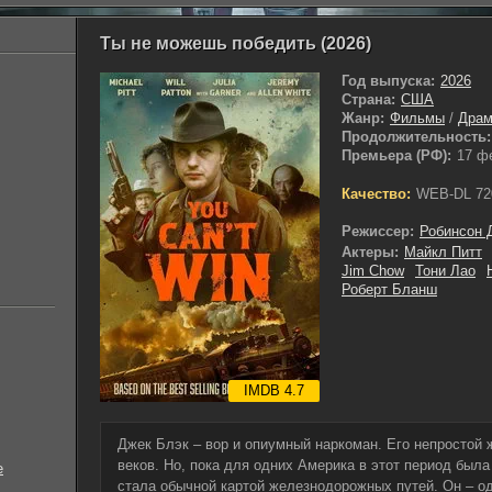
Ты не можешь победить (2026)
Год выпуска:
2026
Страна:
США
Жанр:
Фильмы
/
Дра
Продолжительность:
Премьера (РФ):
17 ф
Качество:
WEB-DL 72
Режиссер:
Робинсон 
Актеры:
Майкл Питт
Jim Chow
Тони Лао
Роберт Бланш
IMDB 4.7
Джек Блэк – вор и опиумный наркоман. Его непростой
веков. Но, пока для одних Америка в этот период была
е
стала обычной картой железнодорожных путей. Он – од