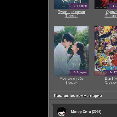
1-6 серия
1-1
Пугающий роман
Супруг
(1 сезон)
(1 сезон
1-7 серия
1-117
Мечтаю о тебе
Ван-Пи
(1 сезон)
(1 сезон
Последние комментарии
Мотор Сити (2026)