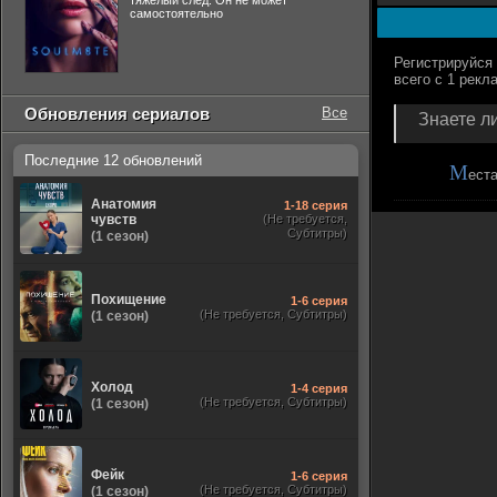
тяжелый след. Он не может
самостоятельно
Обновления сериалов
Все
Знаете ли
Последние 12 обновлений
М
ест
Анатомия
1-18 серия
чувств
(Не требуется,
Субтитры)
(1 сезон)
Похищение
1-6 серия
(Не требуется, Субтитры)
(1 сезон)
Холод
1-4 серия
(Не требуется, Субтитры)
(1 сезон)
Фейк
1-6 серия
(Не требуется, Субтитры)
(1 сезон)