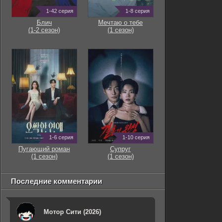
1-42 серия
1-8 серия
Блич
Мечтаю о тебе
(1-2 сезон)
(1 сезон)
1-6 серия
1-10 серия
Пугающий роман
Супруг
(1 сезон)
(1 сезон)
Последние комментарии
Мотор Сити (2026)