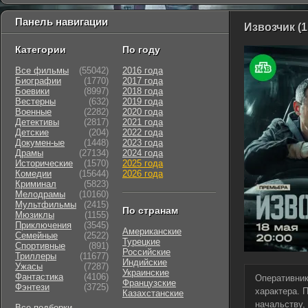
Панель навигации
Извозчик (1
Категории
По году
Все фильмы
(55042)
2016 года
Биографии
(1770)
2017 года
Боевики
(8997)
2018 года
Вестерны
(632)
2019 года
Военные
(2282)
2020 года
Детективы
(2817)
2021 года
Детские
(204)
2022 года
Докумен-ые
(1448)
2023 года
Драмы
(27134)
2024 года
Исторические
(1570)
2025 года
Комедии
(15644)
2026 года
Криминал
(5823)
Мелодрамы
(10160)
Мультфильмы
(2415)
По странам
Мюзиклы
(1155)
Приключения
(3545)
Американские
Семейные
(2522)
Турецкие
Cпортивные
(891)
Российские
Триллеры
(11677)
Индийские
Ужасы
(7287)
Украинские
Фантастика
(4106)
Оперативник
Французские
Фэнтези
(3725)
характера. 
Казахстанские
начальству,
Все подборки