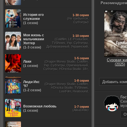
Рекомендуем
История его
1-30 серия
служанки
(Не требуется,
Субтитры)
(1 сезон)
Моя жизнь с
1-10 серия
мальчиками
(Coldfilm, LE-Production,
Уолтер
TVShows, Укр. Субтитры,
Дублированный, Украинский,
(1-3 сезон)
Оригинальный, Субтитры)
1-5 серия
Суровая жи
Лаки
(Dragon Money Studio, Coldfilm,
(2025)
Укр. Субтитры, Оригинальный,
(1 сезон)
Субтитры, HDrezka Studio. 18+,
HDrezka Studio, Дубляж HDrezka
St. 18+, LostFilm, TVShows)
1-8 серия
Добавить ком
Люди Икс
(Dragon Money Studio, Coldfilm,
’97
HDrezka Studio, TVShows,
(1-2 сезон)
LostFilm, Heatsound,
Оригинальный, Jaskier,
Гос
Субтитры, Дубляж Flarrow
Сюж
Films, NewComers)
муз
Возможная любовь
1-7 серия
(AlisaDirilis)
(1 сезон)
О