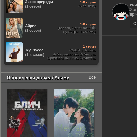
Закон природы
1-8 серия
ки
(AlisaDirilis)
(1 сезон)
Хот
при
О
1-8 серия
Айрис
(Кравец, Оригинальный,
(1 сезон)
Субтитры, TVShows)
1 серия
Тед Лассо
(Coldfilm, Jaskier,
Дублированный, Субтитры,
(1-4 сезон)
Оригинальный, Укр. Субтитры,
TVShows, HDrezka Studio. 18+,
HDrezka Studio, Украинский)
Обновления дорам / Аниме
Все