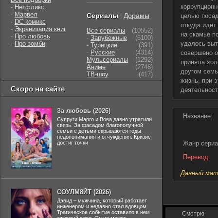
коррупционн
-
Нетфликс
-
Марвел
Сериалы
Дорамы
|
целью посад
-
DC комикс
откуда идет
-
Экранизация книг
Все сериалы
(10552)
на скамье п
-
Про любовь
-
Зарубежные
(5100)
-
Про зомби
удалось выт
-
Турецкие
(391)
-
Русские
(4314)
совершено о
Мульсериалы
(1292)
приняла хол
Аниме
(2748)
другом семь
ТВ-шоу
(417)
жизнь, при 
Скоро на сайте
деятельност
За любовь (2026)
Название:
Супруги Марго и Вова давно утратили
связь. За фасадом благополучной
семьи с детьми скрываются годы
недопонимания и отчуждения. Кризис
достиг точки
Жанр сериа
Перевод:
Данный мате
СОУЛМ8ЙТ (2026)
Дэвид – мужчина, который работает
инженером и недавно стал вдовцом.
Трагическое событие оставило в нем
Смотрю