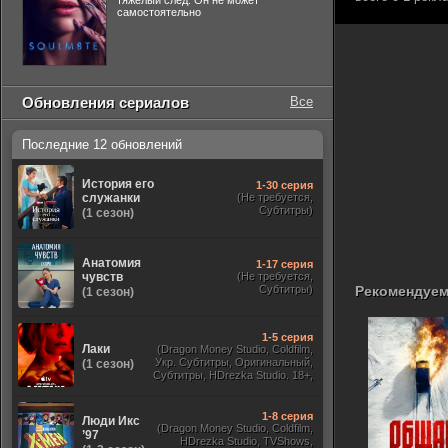
тяжелый след. Он не может
самостоятельно
Обновления сериалов
Все
Последние 12 обновлений
История его
1-30 серия
служанки
(Не требуется,
Субтитры)
(1 сезон)
Анатомия
1-17 серия
чувств
(Не требуется,
Субтитры)
Рекомендуем
(1 сезон)
1-5 серия
Лаки
(Dragon Money Studio, Coldfilm,
Укр. Субтитры, Оригинальный,
(1 сезон)
Субтитры, HDrezka Studio. 18+,
HDrezka Studio, Дубляж HDrezka
St. 18+, LostFilm, TVShows)
1-8 серия
Люди Икс
(Dragon Money Studio, Coldfilm,
’97
HDrezka Studio, TVShows,