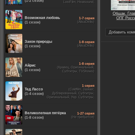
(1-2 сезон)
LostFilm, Heatsound,
Оригинальный, Jaskier,
Субтитры, Дубляж Flarrow
Общак. Гла
Films, NewComers)
Возможная любовь
ОПГ Росс
1-7 серия
(AlisaDirilis)
(1 сезон)
Добавить ком
Закон природы
1-8 серия
(AlisaDirilis)
(1 сезон)
1-8 серия
Айрис
(Кравец, Оригинальный,
(1 сезон)
Субтитры, TVShows)
1 серия
Тед Лассо
(Coldfilm, Jaskier,
Дублированный, Субтитры,
(1-4 сезон)
Оригинальный, Укр. Субтитры,
TVShows, HDrezka Studio. 18+,
HDrezka Studio, Украинский)
Великолепная пятёрка
1-27 серия
(Не требуется)
(1-8 сезон)