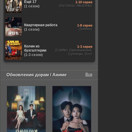
Ещё 17
1-10 серия
(Dizi Denizi, AlisaDirilis)
(1 сезон)
Квартирная работа
1-8 серия
(SoftBox)
(1 сезон)
Колин из
1-3 серия
бухгалтерии
(Coldfilm, Оригинальный,
Субтитры, Ozz)
(1-3 сезон)
Обновления дорам / Аниме
Все