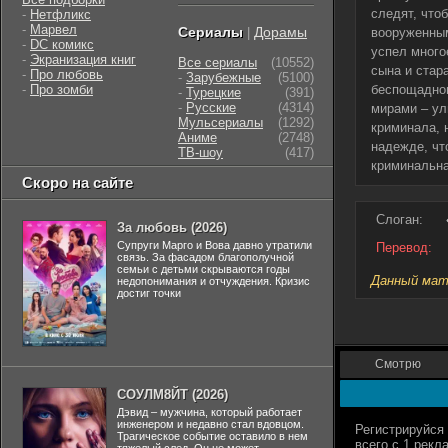
следят, что
-
Нетфликс
-
Марвел
Сериалы
Дорамы
|
вооруженным
-
DC комикс
успел много
-
Экранизация книг
Все сериалы
(10552)
сына и стар
-
Про любовь
-
Зарубежные
(5100)
-
Про зомби
беспощадног
-
Турецкие
(391)
-
Русские
(4314)
мирами – ул
Мульсериалы
(1292)
криминала, 
Аниме
(2748)
надежде, чт
ТВ-шоу
(417)
криминальна
Скоро на сайте
Слоган:
За любовь (2026)
Супруги Марго и Вова давно утратили
Перевод:
связь. За фасадом благополучной
семьи с детьми скрываются годы
Данный мате
недопонимания и отчуждения. Кризис
достиг точки
Смотрю
СОУЛМ8ЙТ (2026)
Дэвид – мужчина, который работает
инженером и недавно стал вдовцом.
Трагическое событие оставило в нем