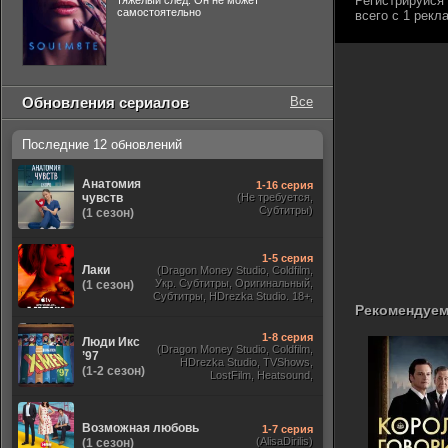
тяжелый след. Он не может
самостоятельно
Обновления сериалов
Все
Последние 12 обновлений
Анатомия
1-16 серия
чувств
(Не требуется,
Субтитры)
(1 сезон)
1-5 серия
Лаки
(Dragon Money Studio, Coldfilm,
Укр. Субтитры, Оригинальный,
(1 сезон)
Субтитры, HDrezka Studio. 18+,
Рекомендуем
HDrezka Studio, Дубляж HDrezka
St. 18+, LostFilm, TVShows)
1-8 серия
Люди Икс
(Dragon Money Studio, Coldfilm,
’97
HDrezka Studio, TVShows,
(1-2 сезон)
LostFilm, Heatsound,
Оригинальный, Jaskier,
Субтитры, Дубляж Flarrow
Films, NewComers)
Возможная любовь
1-7 серия
(AlisaDirilis)
(1 сезон)