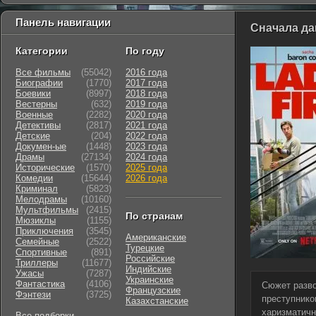
Панель навигации
Сначала да
Категории
По году
Все фильмы
(55042)
2016 года
Биографии
(1770)
2017 года
Боевики
(8997)
2018 года
Вестерны
(632)
2019 года
Военные
(2282)
2020 года
Детективы
(2817)
2021 года
Детские
(204)
2022 года
Докумен-ые
(1448)
2023 года
Драмы
(27134)
2024 года
Исторические
(1570)
2025 года
Комедии
(15644)
2026 года
Криминал
(5823)
Мелодрамы
(10160)
Мультфильмы
(2415)
По странам
Мюзиклы
(1155)
Приключения
(3545)
Американские
Семейные
(2522)
Турецкие
Cпортивные
(891)
Российские
Триллеры
(11677)
Индийские
Ужасы
(7287)
Украинские
Фантастика
(4106)
Сюжет разво
Французские
Фэнтези
(3725)
преступнико
Казахстанские
харизматичн
Все подборки