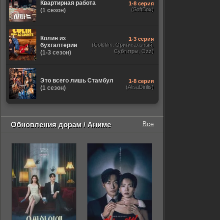
Квартирная работа
1-8 серия
(SoftBox)
(1 сезон)
Колин из
1-3 серия
бухгалтерии
(Coldfilm, Оригинальный,
Субтитры, Ozz)
(1-3 сезон)
Это всего лишь Стамбул
1-8 серия
(AlisaDirilis)
(1 сезон)
Обновления дорам / Аниме
Все