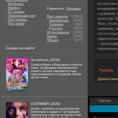
не знал ни 
-
Нетфликс
-
Марвел
Сериалы
Дорамы
|
игнорировал
-
DC комикс
служебной л
-
Экранизация книг
Все сериалы
(10552)
агентстве. 
-
Про любовь
-
Зарубежные
(5100)
-
Про зомби
Фокс, после
-
Турецкие
(391)
-
Русские
(4314)
шовинизм, м
Мульсериалы
(1292)
что-то пошл
Аниме
(2748)
параллельны
ТВ-шоу
(417)
– беспощадн
Скоро на сайте
подчиненног
За любовь (2026)
Супруги Марго и Вова давно утратили
связь. За фасадом благополучной
Перевод:
семьи с детьми скрываются годы
недопонимания и отчуждения. Кризис
достиг точки
Данный мате
Смотрю
СОУЛМ8ЙТ (2026)
Дэвид – мужчина, который работает
инженером и недавно стал вдовцом.
Трагическое событие оставило в нем