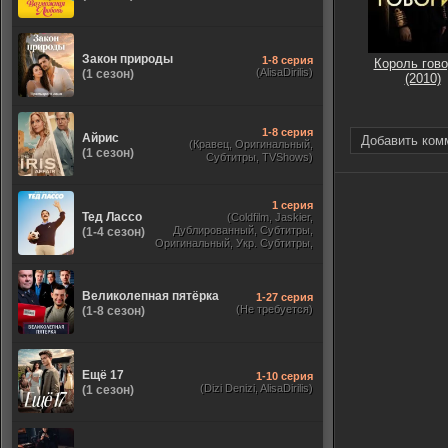
Закон природы
1-8 серия
Король гово
(AlisaDirilis)
(1 сезон)
(2010)
1-8 серия
Айрис
Добавить ком
(Кравец, Оригинальный,
(1 сезон)
Субтитры, TVShows)
1 серия
Тед Лассо
(Coldfilm, Jaskier,
Дублированный, Субтитры,
(1-4 сезон)
Оригинальный, Укр. Субтитры,
TVShows, HDrezka Studio. 18+,
HDrezka Studio, Украинский)
Великолепная пятёрка
1-27 серия
(Не требуется)
(1-8 сезон)
Ещё 17
1-10 серия
(Dizi Denizi, AlisaDirilis)
(1 сезон)