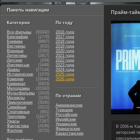
Панель навигации
Прайм-тайм
Категории
По году
Все фильмы
(55042)
2016 года
Биографии
(1770)
2017 года
Боевики
(8997)
2018 года
Вестерны
(632)
2019 года
Военные
(2282)
2020 года
Детективы
(2817)
2021 года
Детские
(204)
2022 года
Докумен-ые
(1448)
2023 года
Драмы
(27134)
2024 года
Исторические
(1570)
2025 года
Комедии
(15644)
2026 года
Криминал
(5823)
Мелодрамы
(10160)
Мультфильмы
(2415)
По странам
Мюзиклы
(1155)
Приключения
(3545)
Американские
Семейные
(2522)
Турецкие
Cпортивные
(891)
Российские
Триллеры
(11677)
Индийские
Ужасы
(7287)
Украинские
Фантастика
(4106)
В 2006-м Ха
Французские
Фэнтези
(3725)
авторский т
Казахстанские
сексуальных
Все подборки