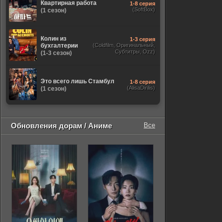
Квартирная работа
1-8 серия
(SoftBox)
(1 сезон)
Колин из
1-3 серия
бухгалтерии
(Coldfilm, Оригинальный,
Субтитры, Ozz)
(1-3 сезон)
Это всего лишь Стамбул
1-8 серия
(AlisaDirilis)
(1 сезон)
Обновления дорам / Аниме
Все