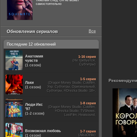
тяжелый след. Он не может
самостоятельно
Обновления сериалов
Все
Последние 12 обновлений
Анатомия
1-16 серия
чувств
(Не требуется,
Субтитры)
(1 сезон)
1-5 серия
Рекомендуем
Лаки
(Dragon Money Studio, Coldfilm,
Укр. Субтитры, Оригинальный,
(1 сезон)
Субтитры, HDrezka Studio. 18+,
HDrezka Studio, Дубляж HDrezka
St. 18+, LostFilm, TVShows)
1-8 серия
Люди Икс
(Dragon Money Studio, Coldfilm,
’97
HDrezka Studio, TVShows,
(1-2 сезон)
LostFilm, Heatsound,
Оригинальный, Jaskier,
Субтитры, Дубляж Flarrow
Films, NewComers)
Возможная любовь
1-7 серия
(AlisaDirilis)
(1 сезон)