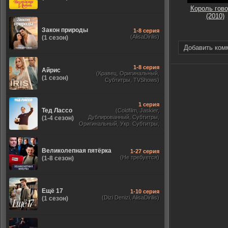
Король гово
(2010)
Закон природы
1-8 серия
(AlisaDirilis)
(1 сезон)
Добавить ком
1-8 серия
Айрис
(Кравец, Оригинальный,
(1 сезон)
Субтитры, TVShows)
1 серия
Тед Лассо
(Coldfilm, Jaskier,
Дублированный, Субтитры,
(1-4 сезон)
Оригинальный, Укр. Субтитры,
TVShows, HDrezka Studio. 18+,
HDrezka Studio, Украинский)
Великолепная пятёрка
1-27 серия
(Не требуется)
(1-8 сезон)
Ещё 17
1-10 серия
(Dizi Denizi, AlisaDirilis)
(1 сезон)