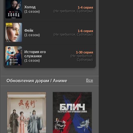
Холод
1-4 серия
(Не требуется, Субтитры)
(1 сезон)
Фейк
1-6 серия
(Не требуется, Субтитры)
(1 сезон)
История его
1-30 серия
служанки
(Не требуется,
Субтитры)
(1 сезон)
Обновления дорам / Аниме
Все