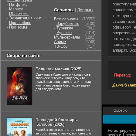
преступлени
-
Нетфликс
-
Марвел
Сериалы
Дорамы
|
свиноферме 
-
DC комикс
тяжелую сви
-
Экранизация книг
Все сериалы
(10552)
старая газе
-
Про любовь
-
Зарубежные
(5100)
-
Про зомби
офицером, н
-
Турецкие
(391)
-
Русские
(4314)
оперативник
Мульсериалы
(1292)
потные ладо
Аниме
(2748)
подозритель
ТВ-шоу
(417)
аппарат. Вс
Скоро на сайте
Большой малыш (2025)
Сценарист Адам долго находился в
Перевод:
творческих муках, надеясь, что
судьба наконец смилостивится над
Данный мате
ним, и его озарит блестящей идеей
для следующего
Смотрю
Последний богатырь.
Колобок (2026)
Колобок готов взять ответственность
за собственную жизнь, но поневоле