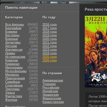
Панель навигации
Река ярости
Категории
По году
Все фильмы
(55042)
2016 года
Биографии
(1770)
2017 года
Боевики
(8997)
2018 года
Вестерны
(632)
2019 года
Военные
(2282)
2020 года
Детективы
(2817)
2021 года
Детские
(204)
2022 года
Докумен-ые
(1448)
2023 года
Драмы
(27134)
2024 года
Исторические
(1570)
2025 года
Комедии
(15644)
2026 года
Криминал
(5823)
Мелодрамы
(10160)
Мультфильмы
(2415)
По странам
Мюзиклы
(1155)
Приключения
(3545)
Американские
Семейные
(2522)
Турецкие
Cпортивные
(891)
Российские
Триллеры
(11677)
Индийские
Ужасы
(7287)
Украинские
Фантастика
(4106)
Летом 1998-
Французские
Фэнтези
(3725)
которых ман
Казахстанские
После пятог
Все подборки