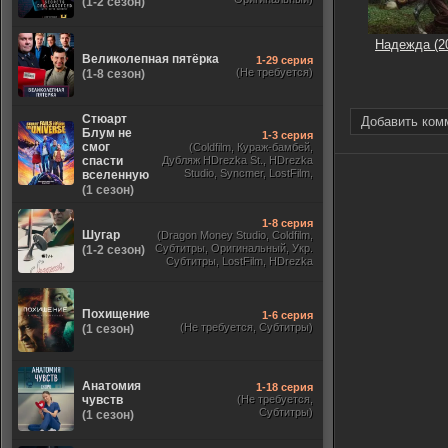
(1-2 сезон)
Надежда (2
Великолепная пятёрка
1-29 серия
(Не требуется)
(1-8 сезон)
Стюарт
Добавить ком
Блум не
1-3 серия
смог
(Coldfilm, Кураж-бамбей,
спасти
Дубляж HDrezka St., HDrezka
Studio, Syncmer, LostFilm,
вселенную
Украинский, Оригинальный,
(1 сезон)
TVShows)
1-8 серия
Шугар
(Dragon Money Studio, Coldfilm,
Субтитры, Оригинальный, Укр.
(1-2 сезон)
Субтитры, LostFilm, HDrezka
Studio, ViruseProject, Red Head
Sound, Newstudio, TVShows,
Дублированный, Jaskier)
Похищение
1-6 серия
(Не требуется, Субтитры)
(1 сезон)
Анатомия
1-18 серия
чувств
(Не требуется,
Субтитры)
(1 сезон)