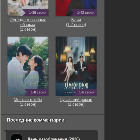
1-36 серия
1-42 серия
Легенда о розовых
Блич
облаках
(1-2 сезон)
(1 сезон)
1-8 серия
1-6 серия
Мечтаю о тебе
Пугающий роман
(1 сезон)
(1 сезон)
Последние комментарии
День разоблачения (2026)