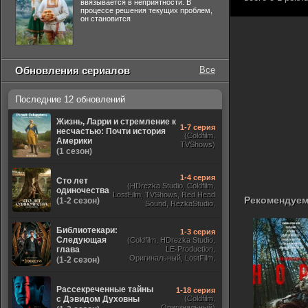
ввязывается в неприятности. В
процессе решения текущих проблем,
он становится
Обновления сериалов
Все
Последние 12 обновлений
Жизнь, Ларри и стремление к
1-7 серия
несчастью: Почти история
(Coldfilm,
Америки
TVShows)
(1 сезон)
1-4 серия
Сто лет
(HDrezka Studio, Coldfilm,
одиночества
LostFilm, TVShows, Red Head
Рекомендуем
(1-2 сезон)
Sound, RezkaStudio,
Оригинальный,
ViruseProject)
Библиотекари:
1-3 серия
Следующая
(Coldfilm, HDrezka Studio,
глава
LE-Production,
Оригинальный, LostFilm,
(1-2 сезон)
TVShows)
Рассекреченные тайны
1-18 серия
с Дэвидом Духовны
(Coldfilm,
Оригинальный)