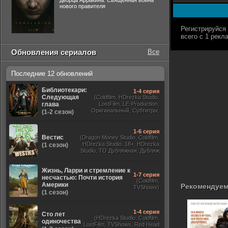
дворца Арракина. Священная война
нового правителя
Обновления сериалов
Все
Последние 12 обновлений
Библиотекари:
1-4 серия
Следующая
(Coldfilm, HDrezka Studio,
глава
LostFilm, LE-Production,
Оригинальный, Субтитры,
(1-2 сезон)
Viju, TVShows,
RezkaStudio)
1-6 серия
Вестис
(Dragon Money Studio, Coldfilm,
HDrezka Studio. 18+, HDrezka
(1 сезон)
Studio, ТО Дубляжная, Дубляж
HDrezka St. 18+, LostFilm)
Жизнь, Ларри и стремление к
1-7 серия
несчастью: Почти история
(Coldfilm,
Америки
Рекомендуем
TVShows)
(1 сезон)
1-4 серия
Сто лет
(HDrezka Studio, Coldfilm,
одиночества
LostFilm, TVShows, Red Head