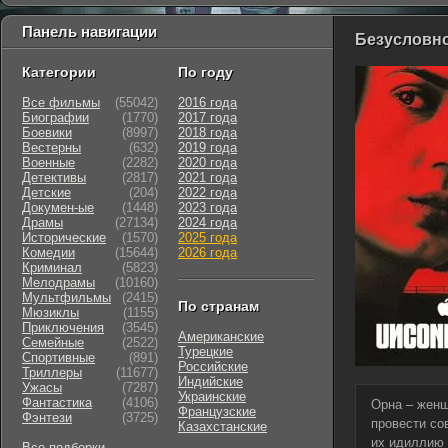
Панель навигации
Безусловно
Категории
По году
Все фильмы
(55042)
2016 года
Биографии
(1770)
2017 года
Боевики
(8997)
2018 года
Вестерны
(632)
2019 года
Военные
(2282)
2020 года
Детективы
(2817)
2021 года
Детские
(204)
2022 года
Докумен-ые
(1448)
2023 года
Драмы
(27134)
2024 года
Исторические
(1570)
2025 года
Комедии
(15644)
2026 года
Криминал
(5823)
Мелодрамы
(10160)
Мультфильмы
(2415)
По странам
Мюзиклы
(1155)
Приключения
(3545)
Американские
Семейные
(2522)
Турецкие
Cпортивные
(891)
Российские
Триллеры
(11677)
Индийские
Ужасы
(7287)
Украинские
Фантастика
(4106)
Орна – женщ
Французские
Фэнтези
(3725)
провести со
Казахстанские
их идиллию 
Все подборки