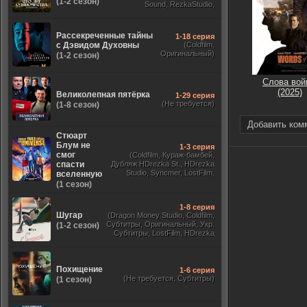
(1-2 сезон)
Sound, RezkaStudio,
Оригинальный,
ViruseProject)
Рассекреченные тайны
1-18 серия
с Дэвидом Духовны
(Coldfilm,
Оригинальный)
(1-2 сезон)
Слова вой
(2025)
Великолепная пятёрка
1-29 серия
(Не требуется)
(1-8 сезон)
Добавить ком
Стюарт
Блум не
1-3 серия
смог
(Coldfilm, Кураж-бамбей,
спасти
Дубляж HDrezka St., HDrezka
Studio, Syncmer, LostFilm,
вселенную
Украинский, Оригинальный,
(1 сезон)
TVShows)
1-8 серия
Шугар
(Dragon Money Studio, Coldfilm,
Субтитры, Оригинальный, Укр.
(1-2 сезон)
Субтитры, LostFilm, HDrezka
Studio, ViruseProject, Red Head
Sound, Newstudio, TVShows,
Дублированный, Jaskier)
Похищение
1-6 серия
(Не требуется, Субтитры)
(1 сезон)