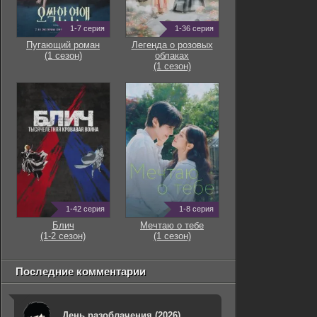
1-7 серия
1-36 серия
Пугающий роман
Легенда о розовых
(1 сезон)
облаках
(1 сезон)
1-42 серия
1-8 серия
Блич
Мечтаю о тебе
(1-2 сезон)
(1 сезон)
Последние комментарии
День разоблачения (2026)