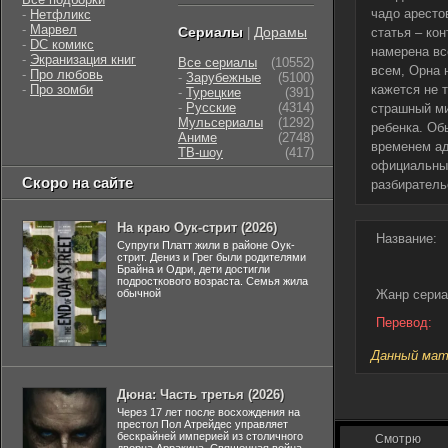
чадо аресто
-
Нетфликс
-
Марвел
Сериалы
Дорамы
|
статья – ко
-
DC комикс
намерена вс
-
Экранизация книг
Все сериалы
(10552)
всем, Орна 
-
Про любовь
-
Зарубежные
(5100)
-
Про зомби
кажется не 
-
Турецкие
(391)
-
Русские
(4314)
страшный ми
Мульсериалы
(1292)
ребенка. Об
Аниме
(2748)
временем ад
ТВ-шоу
(417)
официальных
Скоро на сайте
разбиратель
На краю Оук-стрит (2026)
Название:
Супруги Платт жили в районе Оук-
стрит. Дениз и Грег были родителями
Брайна и Одри, дети достигли
подросткового возраста. Семья жила
обычной
Жанр сериа
Перевод:
Данный мате
Дюна: Часть третья (2026)
Через 17 лет после восхождения на
престол Пол Атрейдес управляет
бескрайней империей из столичного
Смотрю