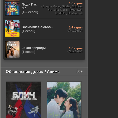
1-8 серия
Люди Икс
(Dragon Money Studio, Coldfilm,
’97
HDrezka Studio, TVShows,
(1-2 сезон)
LostFilm, Heatsound,
Оригинальный, Jaskier,
Субтитры, Дубляж Flarrow
Films, NewComers)
Возможная любовь
1-7 серия
(AlisaDirilis)
(1 сезон)
Закон природы
1-8 серия
(AlisaDirilis)
(1 сезон)
Обновления дорам / Аниме
Все