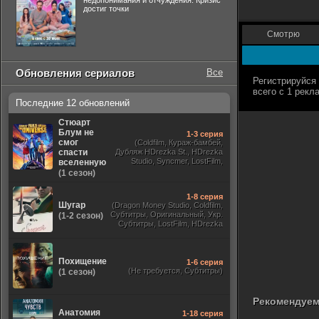
недопонимания и отчуждения. Кризис
достиг точки
Смотрю
Обновления сериалов
Все
Последние 12 обновлений
Стюарт
Блум не
1-3 серия
смог
(Coldfilm, Кураж-бамбей,
спасти
Дубляж HDrezka St., HDrezka
Studio, Syncmer, LostFilm,
вселенную
Украинский, Оригинальный,
(1 сезон)
TVShows)
1-8 серия
Шугар
(Dragon Money Studio, Coldfilm,
Субтитры, Оригинальный, Укр.
(1-2 сезон)
Субтитры, LostFilm, HDrezka
Studio, ViruseProject, Red Head
Sound, Newstudio, TVShows,
Дублированный, Jaskier)
Похищение
1-6 серия
(Не требуется, Субтитры)
(1 сезон)
Рекомендуем
Анатомия
1-18 серия