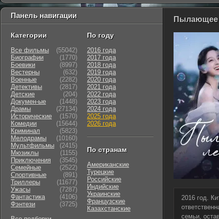
Панель навигации
Пылающее л
Категории
По году
Все фильмы
(55042)
2016 года
Биографии
(1770)
2017 года
Боевики
(8997)
2018 года
Вестерны
(632)
2019 года
Военные
(2282)
2020 года
Детективы
(2817)
2021 года
Детские
(204)
2022 года
Докумен-ые
(1448)
2023 года
Драмы
(27134)
2024 года
Исторические
(1570)
2025 года
Комедии
(15644)
2026 года
Криминал
(5823)
Мелодрамы
(10160)
Мультфильмы
(2415)
По странам
Мюзиклы
(1155)
Приключения
(3545)
Американские
Семейные
(2522)
Турецкие
Cпортивные
(891)
Российские
Триллеры
(11677)
Индийские
Ужасы
(7287)
Украинские
Фантастика
(4106)
2016 год. К
Французские
Фэнтези
(3725)
ответственн
Казахстанские
семьи, оста
Все подборки