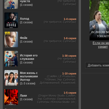
чувств
(Не требуется,
Субтитры)
(1 сезон)
Холод
1-4 серия
(Не требуется, Субтитры)
(1 сезон)
Фейк
1-6 серия
(Не требуется, Субтитры)
(1 сезон)
Если он м
узнает
История его
1-30 серия
служанки
(Не требуется,
Субтитры)
(1 сезон)
Добавить ком
Моя жизнь с
1-10 серия
мальчиками
(Coldfilm, LE-Production,
Уолтер
TVShows, Укр. Субтитры,
Дублированный, Украинский,
(1-3 сезон)
Оригинальный, Субтитры)
1-5 серия
Лаки
(Dragon Money Studio, Coldfilm,
Укр. Субтитры, Оригинальный,
(1 сезон)
Субтитры, HDrezka Studio. 18+,
HDrezka Studio, Дубляж HDrezka
St. 18+, LostFilm, TVShows)