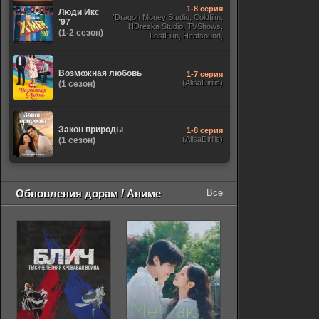
1-8 серия
Люди Икс
(Dragon Money Studio, Coldfilm,
’97
HDrezka Studio, TVShows,
(1-2 сезон)
LostFilm, Heatsound,
Оригинальный, Jaskier,
Субтитры, Дубляж Flarrow
Films, NewComers)
Возможная любовь
1-7 серия
(AlisaDirilis)
(1 сезон)
Закон природы
1-8 серия
(AlisaDirilis)
(1 сезон)
Обновления дорам / Аниме
Все