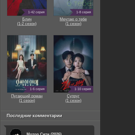
1-42 серия
1-8 серия
Блич
Мечтаю о тебе
(1-2 сезон)
(1 сезон)
1-6 серия
1-10 серия
Пугающий роман
Супруг
(1 сезон)
(1 сезон)
Последние комментарии
Мотор Сити (2026)