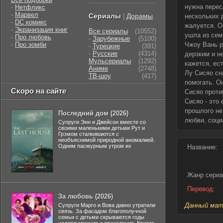
нужна перес
-
Нетфликс
-
Марвел
Сериалы
Дорамы
|
нескольких 
-
DC комикс
жалуется. О
-
Экранизация книг
Все сериалы
(10552)
ушла из сем
-
Про любовь
-
Зарубежные
(5100)
-
Про зомби
Чжоу Вань р
-
Турецкие
(391)
-
Русские
(4314)
дерзким и н
Мульсериалы
(1292)
кажется, ес
Аниме
(2748)
Лу Сисяо сн
ТВ-шоу
(417)
помогать. О
Скоро на сайте
Сисяо проти
Сисяо - это
прошлого не
Последний дом (2026)
любви, соци
Супруги Энн и Джейсон вместе со
своими маленькими детьми Рут и
Грэмом сталкиваются с
необъяснимой природной аномалией.
Одним пасмурным утром их
Название:
Жанр сериа
Перевод:
За любовь (2026)
Данный мате
Супруги Марго и Вова давно утратили
связь. За фасадом благополучной
семьи с детьми скрываются годы