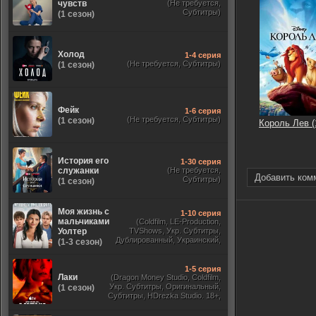
чувств
(Не требуется,
Субтитры)
(1 сезон)
Холод
1-4 серия
(Не требуется, Субтитры)
(1 сезон)
Фейк
1-6 серия
(Не требуется, Субтитры)
(1 сезон)
Король Лев (
История его
1-30 серия
служанки
(Не требуется,
Добавить ком
Субтитры)
(1 сезон)
Моя жизнь с
1-10 серия
мальчиками
(Coldfilm, LE-Production,
Уолтер
TVShows, Укр. Субтитры,
Дублированный, Украинский,
(1-3 сезон)
Оригинальный, Субтитры)
1-5 серия
Лаки
(Dragon Money Studio, Coldfilm,
Укр. Субтитры, Оригинальный,
(1 сезон)
Субтитры, HDrezka Studio. 18+,
HDrezka Studio, Дубляж HDrezka
St. 18+, LostFilm, TVShows)