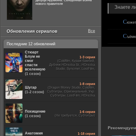
дворца Арракина. Священная война
нового правителя
Знаете ли
С
южет
Обновления сериалов
Все
С
ъёмк
Последние 12 обновлений
Стюарт
Блум не
1-3 серия
смог
(Coldfilm, Кураж-бамбей,
спасти
Дубляж HDrezka St., HDrezka
Studio, Syncmer, LostFilm,
вселенную
Украинский, Оригинальный,
(1 сезон)
TVShows)
1-8 серия
Шугар
(Dragon Money Studio, Coldfilm,
Субтитры, Оригинальный, Укр.
(1-2 сезон)
Субтитры, LostFilm, HDrezka
Studio, ViruseProject, Red Head
Sound, Newstudio, TVShows,
Дублированный, Jaskier)
Похищение
1-6 серия
(Не требуется, Субтитры)
(1 сезон)
Рекомендуем
Анатомия
1-18 серия