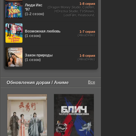
1-8 серия
Люди Икс
(Dragon Money Studio, Coldfilm,
’97
HDrezka Studio, TVShows,
(1-2 сезон)
LostFilm, Heatsound,
Оригинальный, Jaskier,
Субтитры, Дубляж Flarrow
Films, NewComers)
Возможная любовь
1-7 серия
(AlisaDirilis)
(1 сезон)
Закон природы
1-8 серия
(AlisaDirilis)
(1 сезон)
Обновления дорам / Аниме
Все