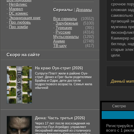
срочное пор
-
Нетфликс
-
Марвел
Сериалы
Дорамы
|
сложная зад
-
DC комикс
самовольно 
-
Экранизация книг
Все сериалы
(10552)
пугающий эк
-
Про любовь
-
Зарубежные
(5100)
-
Про зомби
мужчина пре
-
Турецкие
(391)
-
Русские
(4314)
бесконфликт
Мульсериалы
(1292)
Каммерер на
Аниме
(2748)
беглеца, на
ТВ-шоу
(417)
старые элек
Скоро на сайте
цели.
На краю Оук-стрит (2026)
Супруги Платт жили в районе Оук-
стрит. Дениз и Грег были родителями
Брайна и Одри, дети достигли
Данный мате
подросткового возраста. Семья жила
обычной
Смотрю
Дюна: Часть третья (2026)
Через 17 лет после восхождения на
престол Пол Атрейдес управляет
бескрайней империей из столичного