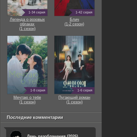
1-34 серия
1-42 серия
Легенда о розовых
Блич
облаках
(1-2 сезон)
(1 сезон)
1-8 серия
1-6 серия
Мечтаю о тебе
Пугающий роман
(1 сезон)
(1 сезон)
Последние комментарии
День разоблачения (2026)