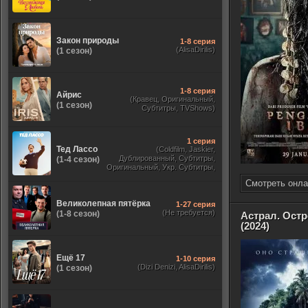
Закон природы
1-8 серия
(AlisaDirilis)
(1 сезон)
1-8 серия
Айрис
(Кравец, Оригинальный,
(1 сезон)
Субтитры, TVShows)
1 серия
Тед Лассо
(Coldfilm, Jaskier,
Дублированный, Субтитры,
(1-4 сезон)
Оригинальный, Укр. Субтитры,
TVShows, HDrezka Studio. 18+,
Смотреть онла
HDrezka Studio, Украинский)
Великолепная пятёрка
1-27 серия
(Не требуется)
(1-8 сезон)
Астрал. Ост
(2024)
Ещё 17
1-10 серия
(Dizi Denizi, AlisaDirilis)
(1 сезон)