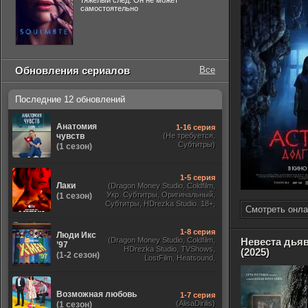
тяжелый след. Он не может
самостоятельно
Обновления сериалов
Все
Последние 12 обновлений
Анатомия
1-16 серия
чувств
(Не требуется,
Субтитры)
(1 сезон)
1-5 серия
Лаки
(Dragon Money Studio, Coldfilm,
Укр. Субтитры, Оригинальный,
(1 сезон)
Субтитры, HDrezka Studio. 18+,
Смотреть онла
HDrezka Studio, Дубляж HDrezka
St. 18+, LostFilm, TVShows)
1-8 серия
Люди Икс
(Dragon Money Studio, Coldfilm,
Невеста дья
’97
HDrezka Studio, TVShows,
(2025)
(1-2 сезон)
LostFilm, Heatsound,
Оригинальный, Jaskier,
Субтитры, Дубляж Flarrow
Films, NewComers)
Возможная любовь
1-7 серия
(AlisaDirilis)
(1 сезон)