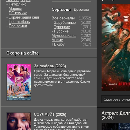
-
Нетфликс
-
Марвел
Сериалы
Дорамы
|
-
DC комикс
-
Экранизация книг
Все сериалы
(10552)
-
Про любовь
-
Зарубежные
(5100)
-
Про зомби
-
Турецкие
(391)
-
Русские
(4314)
Мульсериалы
(1292)
Аниме
(2748)
ТВ-шоу
(417)
Скоро на сайте
За любовь (2026)
Супруги Марго и Вова давно утратили
связь. За фасадом благополучной
семьи с детьми скрываются годы
недопонимания и отчуждения. Кризис
достиг точки
Смотреть онла
Астрал: Долг
СОУЛМ8ЙТ (2026)
(2024)
Дэвид – мужчина, который работает
инженером и недавно стал вдовцом.
Трагическое событие оставило в нем