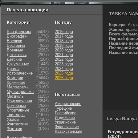
Панель навигации
TASKYA NA
Категории
По году
Карьера:
Актр
Жанры:
драма,
Все фильмы
(55042)
2016 года
Всего фильмо
Биографии
(1770)
2017 года
Первый филь
Боевики
(8997)
2018 года
Название пер
Вестерны
(632)
2019 года
Последний фи
Военные
(2282)
2020 года
Название пос
Детективы
(2817)
2021 года
Детские
(204)
2022 года
Докумен-ые
(1448)
2023 года
Драмы
(27134)
2024 года
Исторические
(1570)
2025 года
Комедии
(15644)
2026 года
Криминал
(5823)
Мелодрамы
(10160)
Мультфильмы
(2415)
По странам
Мюзиклы
(1155)
Приключения
(3545)
Американские
Семейные
(2522)
Турецкие
Cпортивные
(891)
Российские
Триллеры
(11677)
Индийские
Taskya Namya
Ужасы
(7287)
Украинские
Фантастика
(4106)
Французские
Фэнтези
(3725)
Казахстанские
Блуждающая
(2024)
Все подборки