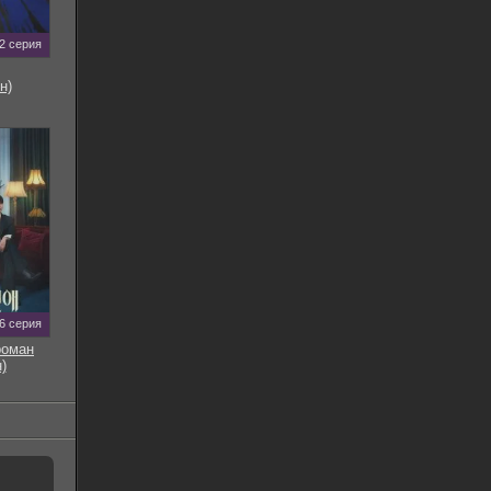
2 серия
н)
6 серия
роман
)