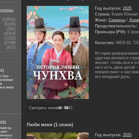
Год выпуска:
2025
орамы
Страна:
Корея Южная
(10552)
Жанр:
Сериалы
/
Дора
(5100)
Продолжительность:
(391)
Премьера (РФ):
6 фев
(4314)
(1292)
Качество:
WEB-DL 72
(2748)
(417)
История разворачивает
царства является стро
желает, чтобы все в ег
него есть двое детей –
6)
повзрослеют и настане
е Оук-
его младшая дочь,
дителями
ли
мья жила
Смотреть онлайн
544
0
26)
Люби меня (1 сезон)
ения на
вляет
Год выпуска:
2025
личного