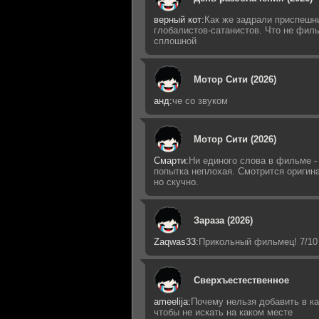
верный кот:
Как же задрали приспешн
глобалистов-сатанистов. Что не фил
сплошной
Мотор Сити (2026)
анд:
че со звуком
Мотор Сити (2026)
Смарти:
Ни единого слова в фильме -
попытка неплохая. Смотрится оригин
но скучно.
Зараза (2026)
Zaqwas33:
Прикольный фильмец! 7/10
Сверхъестественное
ameelija:
Почему нельзя добавить в ка
чтобы не искать на каком месте