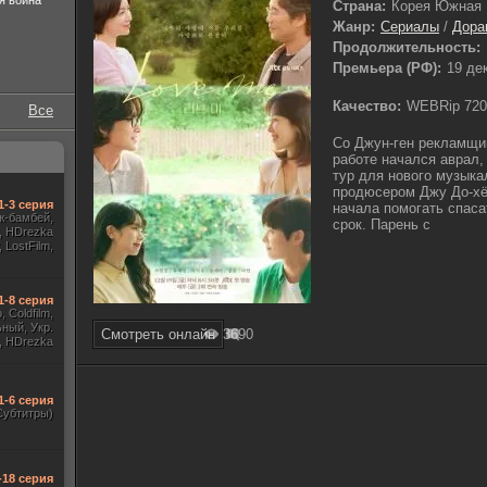
я война
Страна:
Корея Южная
Жанр:
Сериалы
/
Дора
Продолжительность:
Премьера (РФ):
19 де
Качество:
WEBRip 720
Все
Со Джун-ген рекламщи
работе начался аврал,
тур для нового музыка
продюсером Джу До-хё
1-3 серия
начала помогать спаса
аж-бамбей,
срок. Парень с
, HDrezka
 LostFilm,
инальный,
TVShows)
1-8 серия
 Coldfilm,
ный, Укр.
Смотреть онлайн
369
0
, HDrezka
, Red Head
 TVShows,
 Jaskier)
1-6 серия
Субтитры)
-18 серия