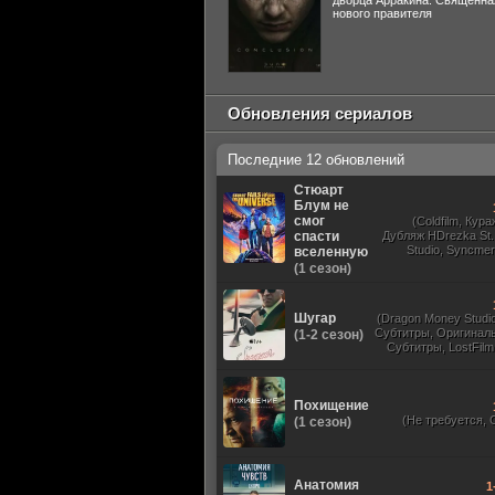
дворца Арракина. Священна
нового правителя
Обновления сериалов
Последние 12 обновлений
Стюарт
Блум не
смог
(Coldfilm, Кур
спасти
Дубляж HDrezka St.
Studio, Syncmer,
вселенную
Украинский, Ориг
(1 сезон)
Шугар
(Dragon Money Studio,
Субтитры, Оригиналь
(1-2 сезон)
Субтитры, LostFilm
Studio, ViruseProject
Sound, Newstudio,
Дублированный,
Похищение
(Не требуется, 
(1 сезон)
Анатомия
1