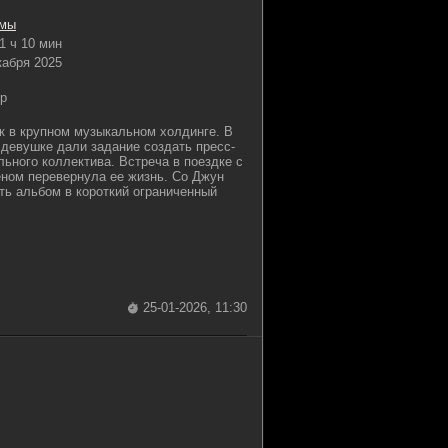
мы
1 ч 10 мин
кабря 2025
p
к в крупном музыкальном холдинге. В
 девушке дали задание создать пресс-
льного коллектива. Встреча в поездке с
ном перевернула ее жизнь. Со Джун
ть альбом в короткий ограниченный
25-01-2026, 11:30