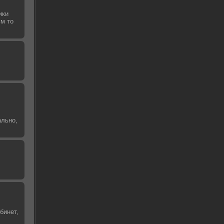
ики
ьм то
ально,
бинет,