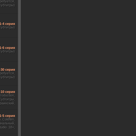
требуется,
Субтитры)
1-4 серия
Субтитры)
1-6 серия
Субтитры)
-30 серия
требуется,
Субтитры)
-10 серия
Production,
Субтитры,
раинский,
Субтитры)
1-5 серия
 Coldfilm,
инальный,
udio. 18+,
ж HDrezka
, TVShows)