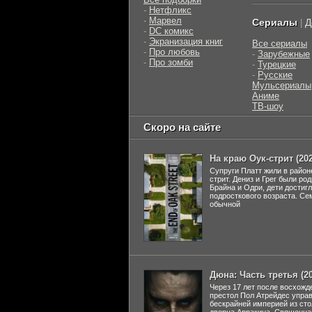
-
Нетфликс
-
Марвел
Сериалы
Д
|
-
DC комикс
-
Экранизация книг
Все сериалы
-
Про любовь
-
Зарубежные
-
Про зомби
-
Турецкие
-
Русские
Мульсериалы
Аниме
ТВ-шоу
Скоро на сайте
На краю Оук-стрит (202
Супруги Платт жили в район
стрит. Дениз и Грег были ро
Брайна и Одри, дети достиг
подросткового возраста. Се
обычной
Дюна: Часть третья (20
Через 17 лет после восхожд
престол Пол Атрейдес упра
бескрайней империей из сто