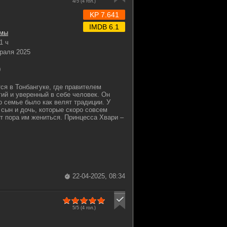
4/5 (
4
гол.)
KP 7.641
IMDB 6.1
мы
1 ч
раля 2025
0
ся в Тонбангуке, где правителем
гий и уверенный в себе человек. Он
о семье было как велят традиции. У
 сын и дочь, которые скоро совсем
т пора им жениться. Принцесса Хвари –
22-04-2025, 08:34
5/5 (
4
гол.)