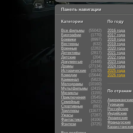
Панель навигации
Категории
По году
Все фильмы
(55042)
2016 года
Биографии
(1770)
2017 года
Боевики
(8997)
2018 года
Вестерны
(632)
2019 года
Военные
(2282)
2020 года
Детективы
(2817)
2021 года
Детские
(204)
2022 года
Докумен-ые
(1448)
2023 года
Драмы
(27134)
2024 года
Исторические
(1570)
2025 года
Комедии
(15644)
2026 года
Криминал
(5823)
Мелодрамы
(10160)
Мультфильмы
(2415)
По странам
Мюзиклы
(1155)
Приключения
(3545)
Американские
Семейные
(2522)
Турецкие
Cпортивные
(891)
Российские
Триллеры
(11677)
Индийские
Ужасы
(7287)
Украинские
Фантастика
(4106)
Французские
Фэнтези
(3725)
Казахстански
Все подборки