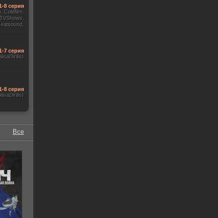
1-8 серия
 Coldfilm,
 TVShows,
Heatsound,
, Jaskier,
ж Flarrow
ewComers)
1-7 серия
AlisaDirilis)
1-8 серия
AlisaDirilis)
Все