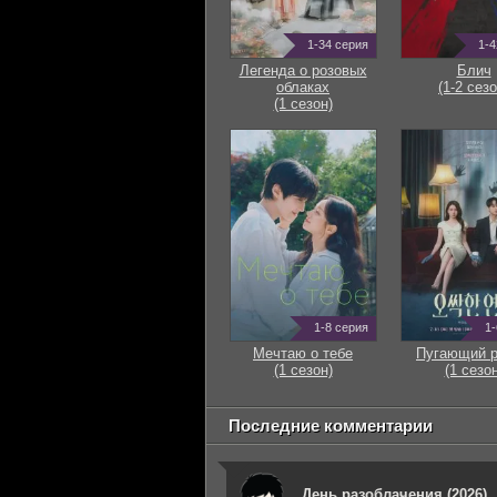
1-34 серия
1-4
Легенда о розовых
Блич
облаках
(1-2 сезо
(1 сезон)
1-8 серия
1-
Мечтаю о тебе
Пугающий 
(1 сезон)
(1 сезон
Последние комментарии
День разоблачения (2026)