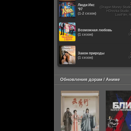
Люди Икс
(Dragon Money Studio,
’97
HDrezka Studio,
(1-2 сезон)
LostFilm, 
Оригинальный
Субтитры, Дубля
Films, N
Возможная любовь
(
(1 сезон)
Закон природы
(
(1 сезон)
Обновления дорам / Аниме