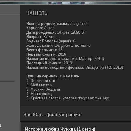
ЧАН ЮЛЬ
Имя на родном языке:
Jang Yool
Карьера:
Актер
Дата рождения:
14 фев 1989, Вт
Возраст:
37 лет
Зодиак:
Водолей (aquarius)
Жанры:
криминал, драма, детектив
Всего фильмов:
13
Первый фильм:
2016
Название первого фильма:
Мастер (2016)
Последний фильм:
2019
Название последнего фильма:
Эвакуатор (ТВ, 2019)
Лучшие сериалы с Чан Юль
1. Во имя мести
2. Мой мистер
3. Хроники Асдала
4. Незнакомец
5. Красивая сестра, которая покупает мне еду
Чан Юль - фильмография:
е
История любви Чунхва (1 сезон)