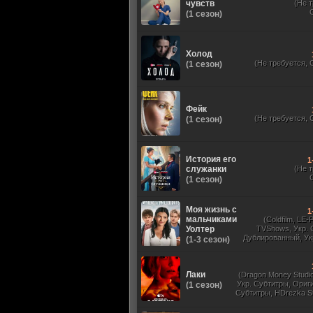
чувств
(Не 
(1 сезон)
Холод
(Не требуется, 
(1 сезон)
Фейк
(Не требуется, 
(1 сезон)
История его
1
служанки
(Не 
(1 сезон)
Моя жизнь с
1
мальчиками
(Coldfilm, LE-
Уолтер
TVShows, Укр. 
Дублированный, Ук
(1-3 сезон)
Оригинальный, 
Лаки
(Dragon Money Studio,
Укр. Субтитры, Ориг
(1 сезон)
Субтитры, HDrezka St
HDrezka Studio, Дубля
St. 18+, LostFilm