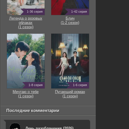
1-36 серия
1-42 серия
Легенда о розовых
Блич
облаках
(1-2 сезон)
(1 сезон)
1-8 серия
1-6 серия
Мечтаю о тебе
Пугающий роман
(1 сезон)
(1 сезон)
Последние комментарии
День разоблачения (2026)