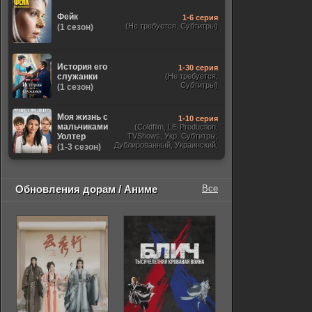
Фейк
1-6 серия
(Не требуется, Субтитры)
(1 сезон)
История его
1-30 серия
служанки
(Не требуется,
Субтитры)
(1 сезон)
Моя жизнь с
1-10 серия
мальчиками
(Coldfilm, LE-Production,
Уолтер
TVShows, Укр. Субтитры,
Дублированный, Украинский,
(1-3 сезон)
Оригинальный, Субтитры)
Обновления дорам / Аниме
Все