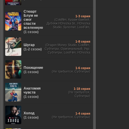
Стюарт
Блум не
1-3 серия
смог
(Coldfilm, Кураж-бамбей,
спасти
Дубляж HDrezka St., HDrezka
Studio, Syncmer, LostFilm,
вселенную
Украинский, Оригинальный,
(1 сезон)
TVShows)
1-8 серия
Шугар
(Dragon Money Studio, Coldfilm,
Субтитры, Оригинальный, Укр.
(1-2 сезон)
Субтитры, LostFilm, HDrezka
Studio, ViruseProject, Red Head
Sound, Newstudio, TVShows,
Дублированный, Jaskier)
Похищение
1-6 серия
(Не требуется, Субтитры)
(1 сезон)
Анатомия
1-18 серия
чувств
(Не требуется,
Субтитры)
(1 сезон)
Холод
1-4 серия
(Не требуется, Субтитры)
(1 сезон)