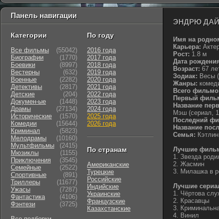
Панель навигации
ЭНДРЮ ДАЙ
Категории
По году
Имя на родно
Карьера:
Актер
Все фильмы
(55042)
2016 года
Рост:
1.8 м
Биографии
(1770)
2017 года
Дата рождения
Боевики
(8997)
2018 года
Возраст:
67 ле
Вестерны
(632)
2019 года
Зодиак:
Весы (l
Военные
(2282)
2020 года
Жанры:
комеди
Детективы
(2817)
2021 года
Всего фильмо
Детские
(204)
2022 года
Первый филь
Докумен-ые
(1448)
2023 года
Название пер
Драмы
(27134)
2024 года
Мэш (сериал, 1
Исторические
(1570)
2025 года
Последний фи
Комедии
(15644)
2026 года
Название пос
Криминал
(5823)
Семья:
Кэтлин 
Мелодрамы
(10160)
Мультфильмы
(2415)
По странам
Лучшие фильм
Мюзиклы
(1155)
1. Звезда роди
Приключения
(3545)
2. Жасмин
Американские
Семейные
(2522)
3. Милашка в 
Турецкие
Cпортивные
(891)
Российские
Триллеры
(11677)
Лучшие сериа
Индийские
Ужасы
(7287)
1. Чёртова сл
Украинские
Фантастика
(4106)
2. Красавцы
Французские
Фэнтези
(3725)
3. Криминальн
Казахстанские
4. Винил
Все подборки