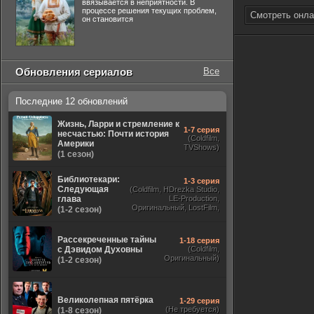
ввязывается в неприятности. В
процессе решения текущих проблем,
Смотреть онла
он становится
Обновления сериалов
Все
Последние 12 обновлений
Жизнь, Ларри и стремление к
1-7 серия
несчастью: Почти история
(Coldfilm,
Америки
TVShows)
(1 сезон)
Библиотекари:
1-3 серия
Следующая
(Coldfilm, HDrezka Studio,
глава
LE-Production,
Оригинальный, LostFilm,
(1-2 сезон)
TVShows)
Рассекреченные тайны
1-18 серия
с Дэвидом Духовны
(Coldfilm,
Оригинальный)
(1-2 сезон)
Великолепная пятёрка
1-29 серия
(Не требуется)
(1-8 сезон)