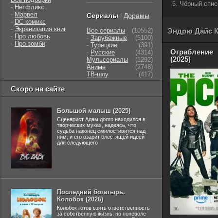
5. Чёрный спис
-
Нетфликс
-
Марвел
Сериалы
Дорамы
|
-
DC комикс
-
Экранизация книг
Все сериалы
(10552)
Эндрю Дайс К
-
Про любовь
-
Зарубежные
(5100)
-
Про зомби
-
Турецкие
(391)
Ограбление
-
Русские
(4314)
(2025)
Мульсериалы
(1292)
Аниме
(2748)
ТВ-шоу
(417)
Скоро на сайте
Большой малыш (2025)
Сценарист Адам долго находился в
творческих муках, надеясь, что
судьба наконец смилостивится над
ним, и его озарит блестящей идеей
для следующего
Последний богатырь.
Колобок (2026)
Колобок готов взять ответственность
за собственную жизнь, но поневоле