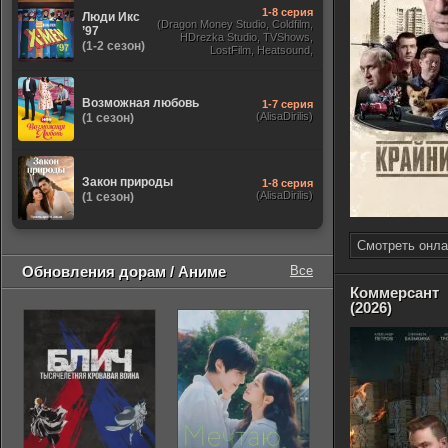
1-8 серия
Люди Икс
(Dragon Money Studio, Coldfilm,
’97
HDrezka Studio, TVShows,
(1-2 сезон)
LostFilm, Heatsound,
Оригинальный, Jaskier,
Субтитры, Дубляж Flarrow
Films, NewComers)
Возможная любовь
1-7 серия
(AlisaDirilis)
(1 сезон)
Закон природы
1-8 серия
(AlisaDirilis)
(1 сезон)
Смотреть онла
Обновления дорам / Аниме
Все
Коммерсант
(2026)