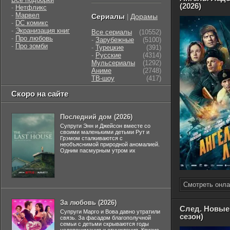
(2026)
-
Нетфликс
-
Марвел
Сериалы
Дорамы
|
-
DC комикс
-
Экранизация книг
Все сериалы
(10552)
-
Про любовь
-
Зарубежные
(5100)
-
Про зомби
-
Турецкие
(391)
-
Русские
(4314)
Мульсериалы
(1292)
Аниме
(2748)
ТВ-шоу
(417)
Скоро на сайте
Последний дом (2026)
Супруги Энн и Джейсон вместе со
своими маленькими детьми Рут и
Грэмом сталкиваются с
необъяснимой природной аномалией.
Одним пасмурным утром их
Смотреть онла
За любовь (2026)
След. Новые
Супруги Марго и Вова давно утратили
сезон)
связь. За фасадом благополучной
семьи с детьми скрываются годы