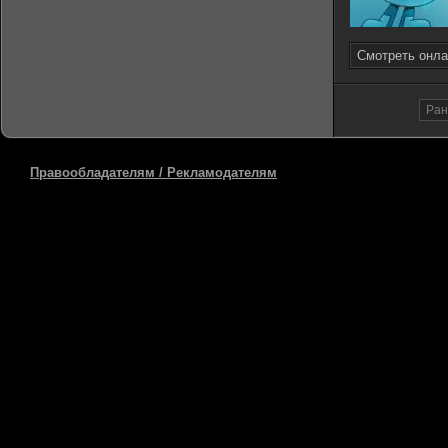
Смотреть онла
Ра
Правообладателям / Рекламодателям