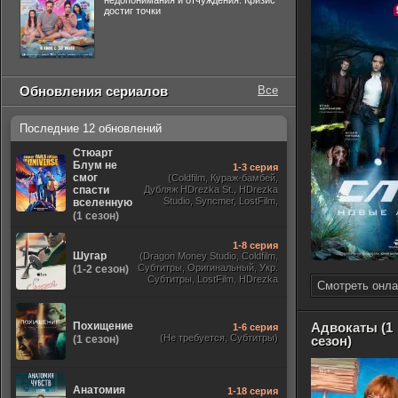
недопонимания и отчуждения. Кризис
достиг точки
Обновления сериалов
Все
Последние 12 обновлений
Стюарт
Блум не
1-3 серия
смог
(Coldfilm, Кураж-бамбей,
спасти
Дубляж HDrezka St., HDrezka
Studio, Syncmer, LostFilm,
вселенную
Украинский, Оригинальный,
(1 сезон)
TVShows)
1-8 серия
Шугар
(Dragon Money Studio, Coldfilm,
Субтитры, Оригинальный, Укр.
(1-2 сезон)
Субтитры, LostFilm, HDrezka
Смотреть онла
Studio, ViruseProject, Red Head
Sound, Newstudio, TVShows,
Дублированный, Jaskier)
Похищение
Адвокаты (1
1-6 серия
(Не требуется, Субтитры)
(1 сезон)
сезон)
Анатомия
1-18 серия