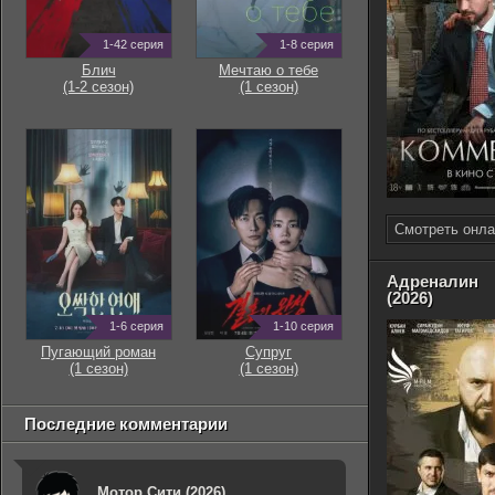
1-42 серия
1-8 серия
Блич
Мечтаю о тебе
(1-2 сезон)
(1 сезон)
Смотреть онла
Адреналин
(2026)
1-6 серия
1-10 серия
Пугающий роман
Супруг
(1 сезон)
(1 сезон)
Последние комментарии
Мотор Сити (2026)