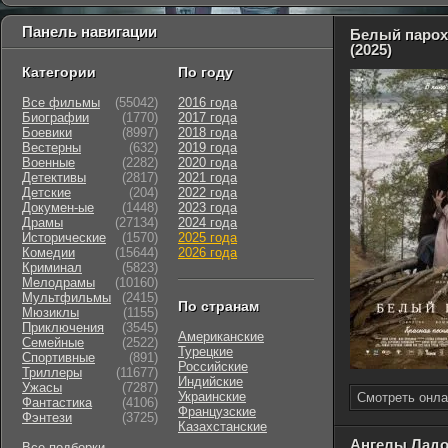
Панель навигации
Белый паро
(2025)
Категории
По году
Все фильмы
(55042)
2016 года
Биографии
(1770)
2017 года
Боевики
(8997)
2018 года
Вестерны
(632)
2019 года
Военные
(2282)
2020 года
Детективы
(2817)
2021 года
Детские
(204)
2022 года
Докумен-ые
(1448)
2023 года
Драмы
(27134)
2024 года
Исторические
(1570)
2025 года
Комедии
(15644)
2026 года
Криминал
(5823)
Мелодрамы
(10160)
Мультфильмы
(2415)
По странам
Мюзиклы
(1155)
Приключения
(3545)
Американские
Семейные
(2522)
Турецкие
Cпортивные
(891)
Российские
Триллеры
(11677)
Индийские
Ужасы
(7287)
Украинские
Смотреть онла
Фантастика
(4106)
Французские
Фэнтези
(3725)
Казахстанские
Ангелы Ладо
Все подборки