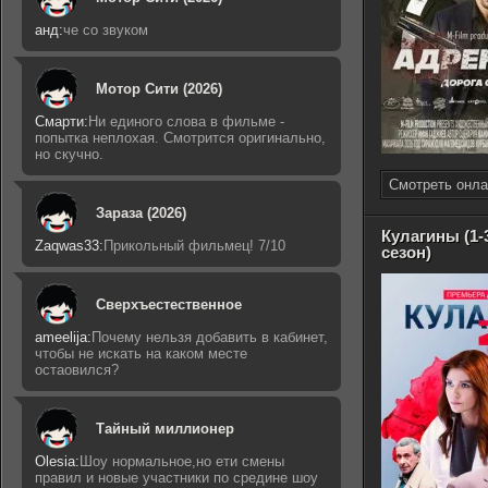
анд:
че со звуком
Мотор Сити (2026)
Смарти:
Ни единого слова в фильме -
попытка неплохая. Смотрится оригинально,
но скучно.
Смотреть онла
Зараза (2026)
Кулагины (1-
Zaqwas33:
Прикольный фильмец! 7/10
сезон)
Сверхъестественное
ameelija:
Почему нельзя добавить в кабинет,
чтобы не искать на каком месте
остаовился?
Тайный миллионер
Olesia:
Шоу нормальное,но ети смены
правил и новые участники по средине шоу