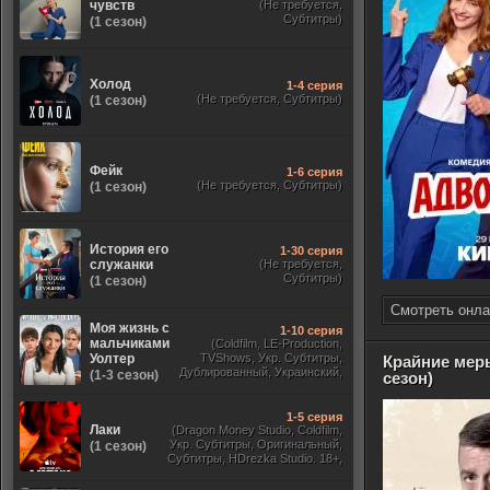
чувств
(Не требуется,
Субтитры)
(1 сезон)
Холод
1-4 серия
(Не требуется, Субтитры)
(1 сезон)
Фейк
1-6 серия
(Не требуется, Субтитры)
(1 сезон)
История его
1-30 серия
служанки
(Не требуется,
Субтитры)
(1 сезон)
Смотреть онла
Моя жизнь с
1-10 серия
мальчиками
(Coldfilm, LE-Production,
Уолтер
TVShows, Укр. Субтитры,
Крайние мер
Дублированный, Украинский,
(1-3 сезон)
сезон)
Оригинальный, Субтитры)
1-5 серия
Лаки
(Dragon Money Studio, Coldfilm,
Укр. Субтитры, Оригинальный,
(1 сезон)
Субтитры, HDrezka Studio. 18+,
HDrezka Studio, Дубляж HDrezka
St. 18+, LostFilm, TVShows)