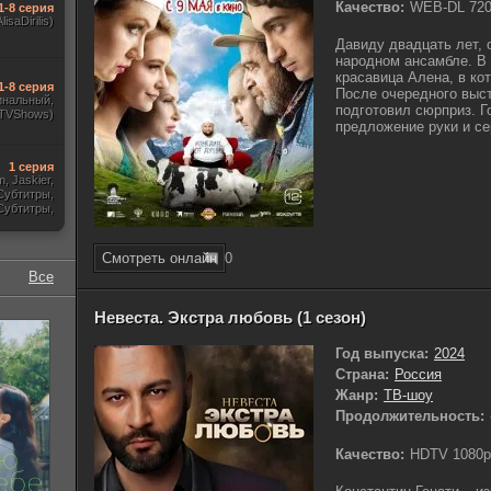
Качество:
WEB-DL 72
1-8 серия
AlisaDirilis)
Давиду двадцать лет, о
народном ансамбле. В
красавица Алена, в ко
1-8 серия
После очередного выс
инальный,
подготовил сюрприз. 
 TVShows)
предложение руки и се
1 серия
m, Jaskier,
Субтитры,
Субтитры,
udio. 18+,
краинский)
Смотреть онлайн
0
Все
Невеста. Экстра любовь (1 сезон)
Год выпуска:
2024
Страна:
Россия
Жанр:
ТВ-шоу
Продолжительность:
Качество:
HDTV 1080p