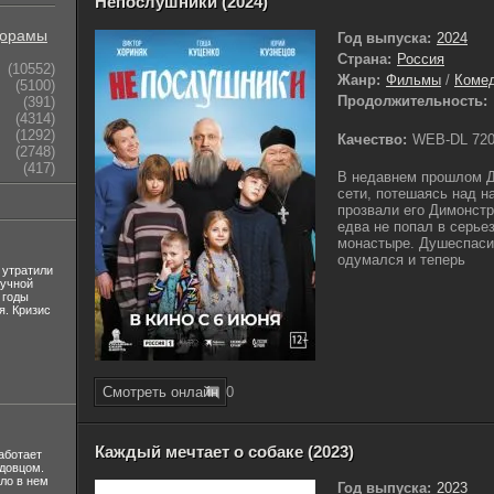
Непослушники (2024)
орамы
Год выпуска:
2024
Страна:
Россия
(10552)
Жанр:
Фильмы
/
Коме
(5100)
Продолжительность:
(391)
(4314)
(1292)
Качество:
WEB-DL 72
(2748)
(417)
В недавнем прошлом Д
сети, потешаясь над н
прозвали его Димонст
едва не попал в серье
монастыре. Душеспаси
одумался и теперь
 утратили
лучной
 годы
я. Кризис
Смотреть онлайн
0
Каждый мечтает о собаке (2023)
аботает
вдовцом.
ло в нем
Год выпуска:
2023