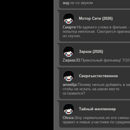
анд:
че со звуком
Мотор Сити (2026)
Смарти:
Ни единого слова в фильме -
попытка неплохая. Смотрится оригин
но скучно.
Зараза (2026)
Zaqwas33:
Прикольный фильмец! 7/10
Сверхъестественное
ameelija:
Почему нельзя добавить в ка
чтобы не искать на каком месте
остаовился?
Тайный миллионер
Olesia:
Шоу нормальное,но ети смены
правил и новые участники по средин