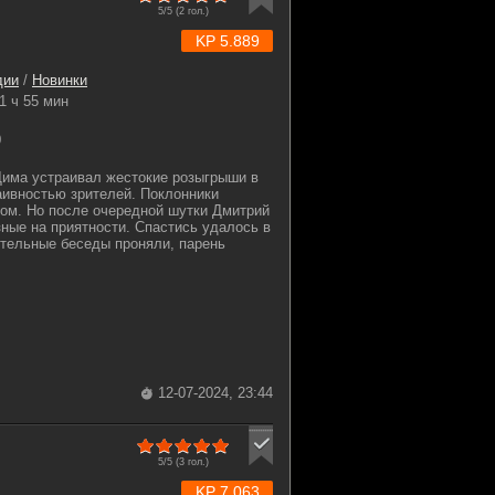
5/5 (
2
гол.)
KP 5.889
дии
/
Новинки
1 ч 55 мин
0
има устраивал жестокие розыгрыши в
аивностью зрителей. Поклонники
ром. Но после очередной шутки Дмитрий
зные на приятности. Спастись удалось в
тельные беседы проняли, парень
12-07-2024, 23:44
5/5 (
3
гол.)
KP 7.063