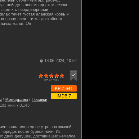
звестный столичный экстрасенс,
ую победу в восемнадцатом сезоне
о людях с неординарными
жилах течёт густая аланская кровь и
о праву носит титул достойного
льных магов. Он
18-06-2024, 10:52
5/5 (
2
гол.)
KP 7.641
IMDB 7
ы
/
Мелодрамы
/
Новинки
103 мин. / 01:43
0
мен начал очередное утро в огромной
в порядок после бурной ночи. Из
х двух девушек, доставивших немалое