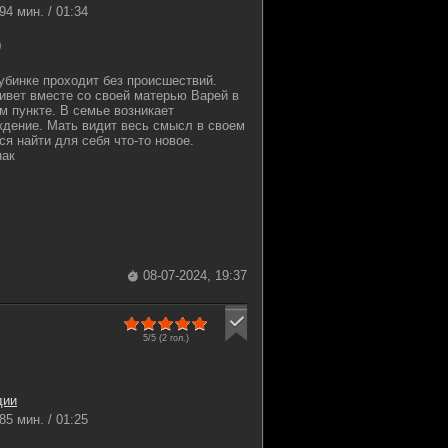
94 мин. / 01:34
0
убинке проходит без происшествий.
ивет вместе со своей матерью Варей в
 пункте. В семье возникает
ждение. Мать видит весь смысл в своем
ся найти для себя что-то новое.
нак
08-07-2024, 19:37
5/5 (
2
гол.)
дии
85 мин. / 01:25