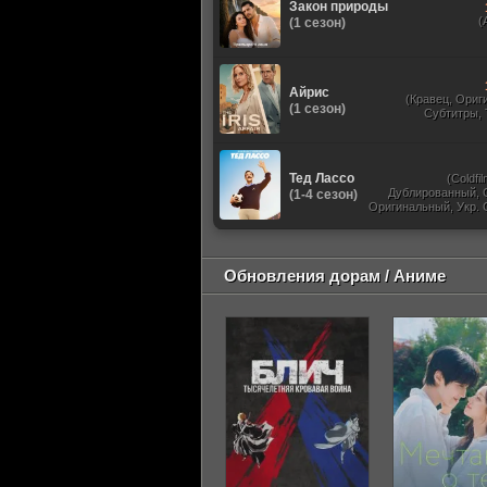
Закон природы
(
(1 сезон)
Айрис
(Кравец, Ориг
(1 сезон)
Субтитры,
Тед Лассо
(Coldfil
Дублированный, 
(1-4 сезон)
Оригинальный, Укр. 
TVShows, HDrezka St
HDrezka Studio, У
Обновления дорам / Аниме