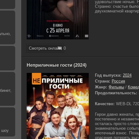
удовольствие ночью. 
Странно: счастье было
двухкомнатной квартир
ально,
Смотреть онлайн
0
Неприличные гости (2024)
Год выпуска:
2024
Страна:
Россия
Жанр:
Фильмы
/
Коме
бинет,
Продолжительность:
Качество:
WEB-DL 72
Герои давно женаты, п
постепенно и незаметн
осталась просто слов
знаменательное событ
е шоу
ипотечный взнос. Поза
опасения потерять выг