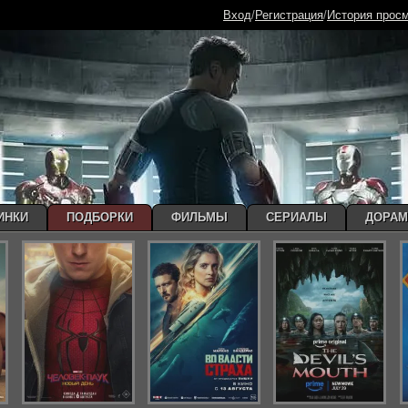
Вход
/
Регистрация
/
История прос
ИНКИ
ПОДБОРКИ
ФИЛЬМЫ
СЕРИАЛЫ
ДОРА