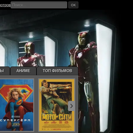
мотров
OK
МЫ
АНИМЕ
ТОП ФИЛЬМОВ
›