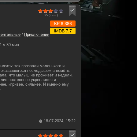
3/5 (
5
гол.)
KP 8.386
IMDB 7.7
ментальные
/
Приключения
1 ч 30 мин
0
ыжить: так прозвали маленького и
, оказавшегося последышем в помёте.
ала, что малыш не проживёт и недели.
 лис постепенно укреплялся и
нее, игривее, сильнее. И именно ему
ь
18-07-2024, 15:22