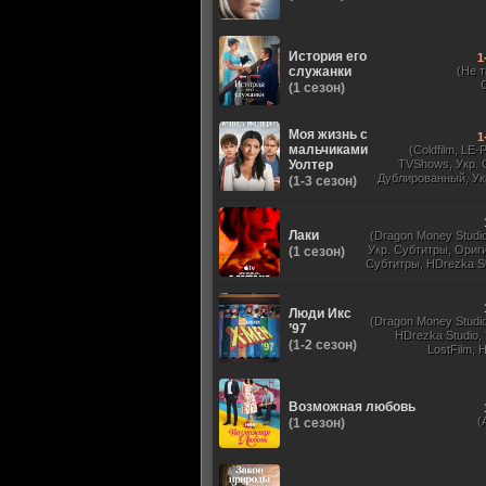
История его
1
служанки
(Не 
(1 сезон)
Моя жизнь с
1
мальчиками
(Coldfilm, LE-
Уолтер
TVShows, Укр. 
Дублированный, Ук
(1-3 сезон)
Оригинальный, 
Лаки
(Dragon Money Studio,
Укр. Субтитры, Ориг
(1 сезон)
Субтитры, HDrezka St
HDrezka Studio, Дубля
St. 18+, LostFilm
Люди Икс
(Dragon Money Studio,
’97
HDrezka Studio,
(1-2 сезон)
LostFilm, 
Оригинальный
Субтитры, Дубля
Films, N
Возможная любовь
(
(1 сезон)