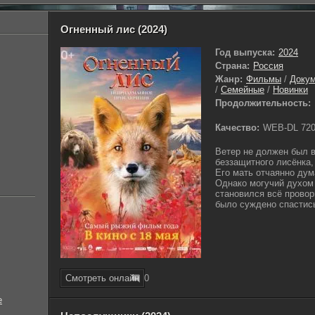
Огненный лис (2024)
Год выпуска:
2024
Страна:
Россия
Жанр:
Фильмы
/
Доку
/
Семейные
/
Новинки
Продолжительность:
Качество:
WEB-DL 72
Ветер не должен был в
беззащитного лисёнка
Его мать отчаянно дум
Однако могучий духом
становился всё провор
было суждено спастис
Смотреть онлайн
0
е