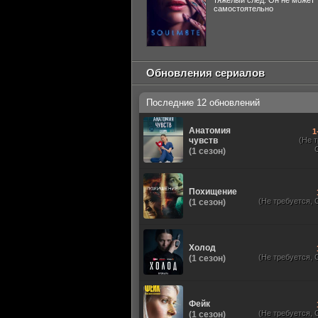
тяжелый след. Он не может
самостоятельно
Обновления сериалов
Последние 12 обновлений
Анатомия
1
чувств
(Не 
(1 сезон)
Похищение
(Не требуется, 
(1 сезон)
Холод
(Не требуется, 
(1 сезон)
Фейк
(Не требуется, 
(1 сезон)