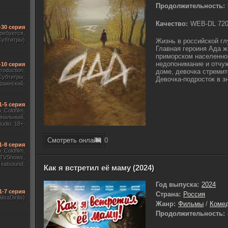
Продолжительность:
Качество:
WEB-DL 72
-30 серия
требуется,
Субтитры)
Жизнь в российской гл
Главная героиня Ада ж
приморском населенном
недопонимание и отчу
-10 серия
Production,
доме, девочка стремит
Субтитры,
Девочка-подросток в з
раинский,
Субтитры)
1-5 серия
 Coldfilm,
инальный,
udio. 18+,
ж HDrezka
, TVShows)
Смотреть онлайн
0
1-8 серия
 Coldfilm,
 TVShows,
Heatsound,
Как я встретил её маму (2024)
, Jaskier,
ж Flarrow
ewComers)
Год выпуска:
2024
1-7 серия
Страна:
Россия
AlisaDirilis)
Жанр:
Фильмы
/
Коме
Продолжительность: