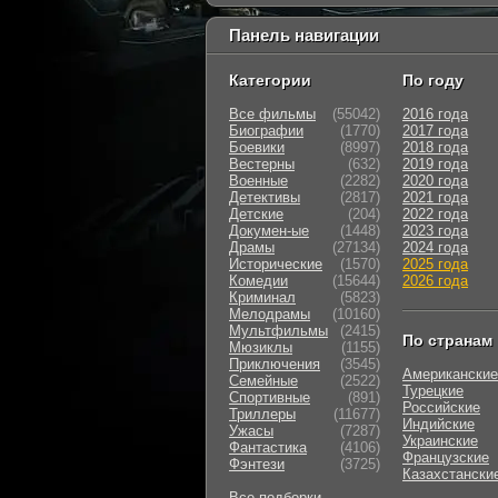
Панель навигации
Категории
По году
Все фильмы
(55042)
2016 года
Биографии
(1770)
2017 года
Боевики
(8997)
2018 года
Вестерны
(632)
2019 года
Военные
(2282)
2020 года
Детективы
(2817)
2021 года
Детские
(204)
2022 года
Докумен-ые
(1448)
2023 года
Драмы
(27134)
2024 года
Исторические
(1570)
2025 года
Комедии
(15644)
2026 года
Криминал
(5823)
Мелодрамы
(10160)
Мультфильмы
(2415)
По странам
Мюзиклы
(1155)
Приключения
(3545)
Американские
Семейные
(2522)
Турецкие
Cпортивные
(891)
Российские
Триллеры
(11677)
Индийские
Ужасы
(7287)
Украинские
Фантастика
(4106)
Французские
Фэнтези
(3725)
Казахстански
Все подборки