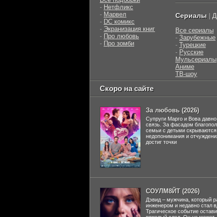
-
Нетфликс
-
Марвел
Сериалы
Д
|
-
DC комикс
-
Экранизация книг
Все сериалы
-
Про любовь
-
Зарубежные
-
Про зомби
-
Турецкие
-
Русские
Мульсериалы
Аниме
ТВ-шоу
Скоро на сайте
За любовь (2026)
Супруги Марго и Вова давно
связь. За фасадом благопо
семьи с детьми скрываются
недопонимания и отчуждени
достиг точки
СОУЛМ8ЙТ (2026)
Дэвид – мужчина, который р
инженером и недавно стал 
Трагическое событие остави