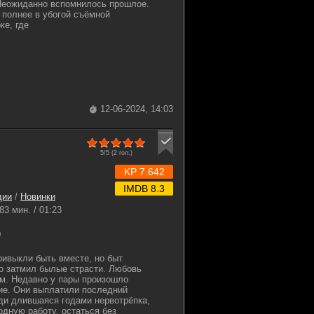
Неожиданно вспомнилось прошлое.
 полнее в убогой съёмной
ке, где
12-06-2024, 14:03
5/5 (
2
гол.)
KP 7.642
IMDB 8.3
дии
/
Новинки
83 мин. / 01:23
0
ривыкли быть вместе, но быт
о затмил былые страсти. Любовь
ом. Недавно у пары произошло
ие. Они выплатили последний
ди длившаяся годами нервотрёпка,
одную работу, остаться без