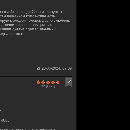
0
н живёт в городе Сочи и танцует в
 танцевальном коллективе есть
торую молодой человек давно влюблен.
тупления парень сообщил, что
Горячий джигит сделал любимый
рдца прямо в
23-06-2024, 07:39
5/5 (
9
гол.)
-
 480p