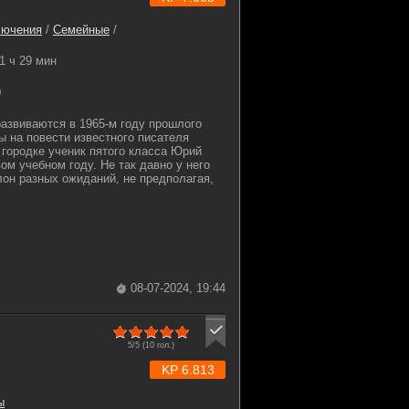
лючения
/
Семейные
/
1 ч 29 мин
0
азвиваются в 1965-м году прошлого
ы на повести известного писателя
городке ученик пятого класса Юрий
ом учебном году. Не так давно у него
лон разных ожиданий, не предполагая,
08-07-2024, 19:44
5/5 (
10
гол.)
KP 6.813
ы