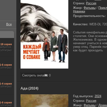
Страна:
Россия
Жанр:
Фильмы
/
Прик
Новинки
Продолжительность:
Качество:
WEB-DL 72
Все
События кинофильма р
столетия. Они основан
Железникова. В одном 
начинает учиться в нов
-18 серия
умер отец. Паренёк по
требуется,
как будет проходить
Субтитры)
1-6 серия
Субтитры)
Смотреть онлайн
0
1-4 серия
Субтитры)
Ада (2024)
Год выпуска:
2024
Страна:
Россия
1-6 серия
Жанр:
Фильмы
/
Драм
Субтитры)