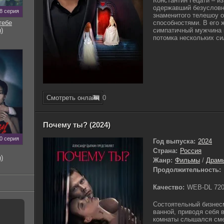
Константин Гецати – и
одержавший безусловн
8 серия
знаменитого телешоу 
тебе
способностями. В его 
)
симпатичный мужчина п
потомка нескольких си
Смотреть онлайн
0
Почему ты? (2024)
0 серия
Год выпуска:
2024
Страна:
Россия
)
Жанр:
Фильмы
/
Драм
Продолжительность:
Качество:
WEB-DL 72
Состоятельный бизнес
ванной, приводя себя 
комнаты слышался сме