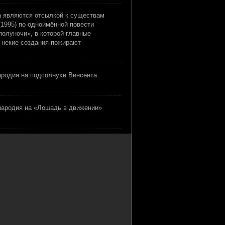
а являются отсылкой к существам
(1995) по одноимённой повести
полуночи», в которой главные
к некие создания пожирают
ародия на подсолнухи Винсента
пародия на «Лошадь в движении»