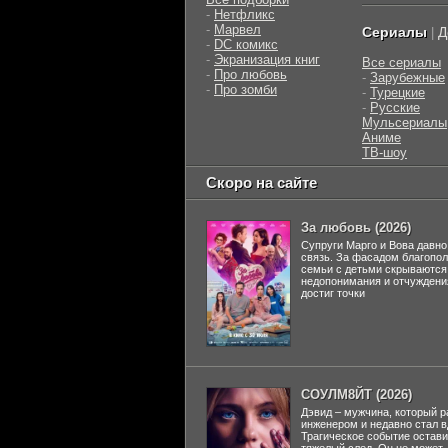
-
Нетфликс
-
Марвел
Сериалы
Д
|
-
DC комикс
-
Экранизация книг
Все сериалы
-
Про любовь
-
Зарубежные
-
Про зомби
-
Турецкие
-
Русские
Мульсериалы
Аниме
ТВ-шоу
Скоро на сайте
За любовь (2026)
Супруги Марго и Вова давно
связь. За фасадом благопо
семьи с детьми скрываются
недопонимания и отчуждени
достиг точки
СОУЛМ8ЙТ (2026)
Дэвид – мужчина, который р
инженером и недавно стал 
Трагическое событие остави