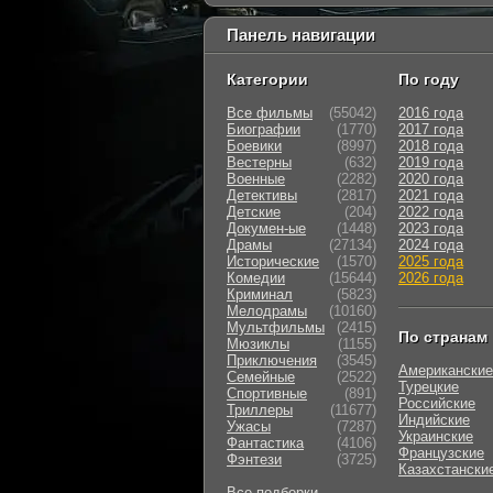
Панель навигации
Категории
По году
Все фильмы
(55042)
2016 года
Биографии
(1770)
2017 года
Боевики
(8997)
2018 года
Вестерны
(632)
2019 года
Военные
(2282)
2020 года
Детективы
(2817)
2021 года
Детские
(204)
2022 года
Докумен-ые
(1448)
2023 года
Драмы
(27134)
2024 года
Исторические
(1570)
2025 года
Комедии
(15644)
2026 года
Криминал
(5823)
Мелодрамы
(10160)
Мультфильмы
(2415)
По странам
Мюзиклы
(1155)
Приключения
(3545)
Американские
Семейные
(2522)
Турецкие
Cпортивные
(891)
Российские
Триллеры
(11677)
Индийские
Ужасы
(7287)
Украинские
Фантастика
(4106)
Французские
Фэнтези
(3725)
Казахстански
Все подборки