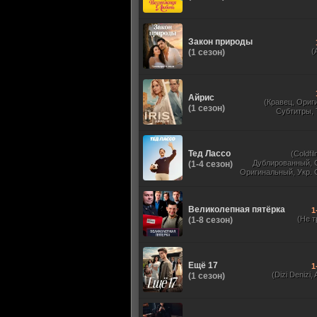
Закон природы
(
(1 сезон)
Айрис
(Кравец, Ориг
(1 сезон)
Субтитры,
Тед Лассо
(Coldfil
Дублированный, 
(1-4 сезон)
Оригинальный, Укр. 
TVShows, HDrezka St
HDrezka Studio, У
Великолепная пятёрка
1
(Не т
(1-8 сезон)
Ещё 17
1
(Dizi Denizi, A
(1 сезон)