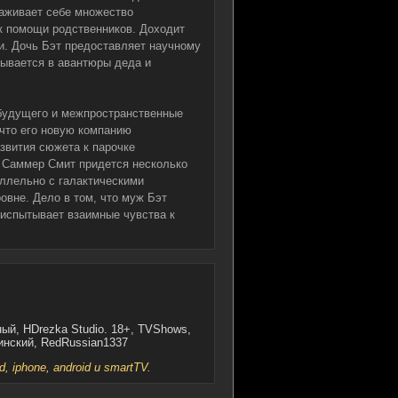
аживает себе множество
 к помощи родственников. Доходит
щи. Дочь Бэт предоставляет научному
ывается в авантюры деда и
 будущего и межпространственные
 что его новую компанию
звития сюжета к парочке
 Саммер Смит придется несколько
аллельно с галактическими
вне. Дело в том, что муж Бэт
испытывает взаимные чувства к
ный, HDrezka Studio. 18+, TVShows,
аинский, RedRussian1337
iphone, android и smartTV.