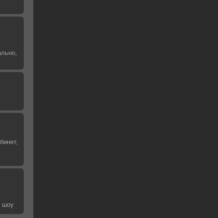
ально,
бинет,
е шоу