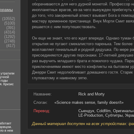
оборачиваются для него дурной монетой. Профессор н
орамы
инопланетных врагов, из-за чего вынужден прибегнуть
до того, что закоренелый атеист взывает Бога о помо
(10552)
мастеру временное пристанище. Внук Морти Смит ввяз
(5100)
решается с ним попутешествовать.
(391)
(4314)
(1292)
Он еще не знает, что его ждет впереди. Однако туман
(2748)
открытия не пугают смекалистого паренька. Тем более
(417)
возглавляет гениальный и родной дедушка. По мере ра
присоединяются другие персонажи. 17-летней девушке
раз выручить младшего брата и пожилого чудака. Пар
приключениями имеют место конфликты на бытовом уро
Джерри Смит недолюбливает домашнего гостя. Старик 
 утратили
лучной
глуповатому и наивному зятю.
 годы
я. Кризис
Название:
Rick and Morty
Слоган:
«Science makes sense, family doesn't»
Перевод:
Сыендук, Coldfilm, Оригиналь
LE-Production, Субтитры, Укр
аботает
Данный материал доступен на всех устройствах: ipad, 
вдовцом.
ло в нем