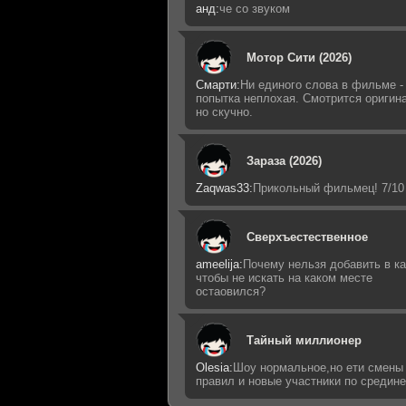
анд:
че со звуком
Мотор Сити (2026)
Смарти:
Ни единого слова в фильме -
попытка неплохая. Смотрится оригин
но скучно.
Зараза (2026)
Zaqwas33:
Прикольный фильмец! 7/10
Сверхъестественное
ameelija:
Почему нельзя добавить в ка
чтобы не искать на каком месте
остаовился?
Тайный миллионер
Olesia:
Шоу нормальное,но ети смены
правил и новые участники по средин