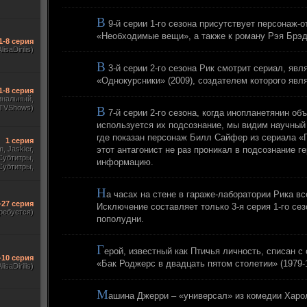
В
9-й серии 1-го сезона присутствует персонаж-о
«Необходимые вещи», а также к роману Рэя Брэд
1-8 серия
AlisaDirilis)
В
3-й серии 2-го сезона Рик смотрит сериал, яв
«Однокурсники» (2009), создателем которого явл
1-8 серия
инальный,
 TVShows)
В
7-й серии 2-го сезона, когда инопланетянин об
используется их подсознание, мы видим научный
где показан персонаж Билл Сайфер из сериала «
1 серия
m, Jaskier,
этот антагонист не раз проникал в подсознание 
Субтитры,
информацию.
Субтитры,
udio. 18+,
краинский)
Н
а часах на стене в гараже-лаборатории Рика вс
-27 серия
Исключение составляет только 3-я серия 1-го сез
ребуется)
пополудни.
Г
ерой, известный как Птичья личность, списан с
-10 серия
«Бак Роджерс в двадцать пятом столетии» (1979-
lisaDirilis)
М
ашина Джерри – «универсал» из комедии Харо