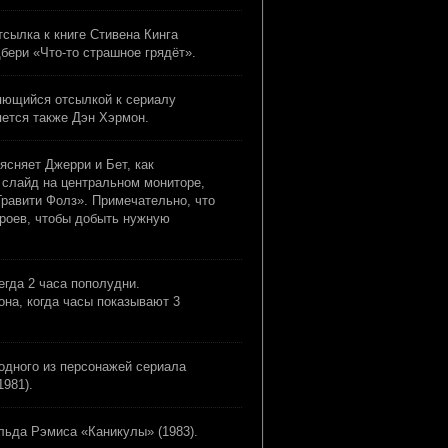
тсылка к книге Стивена Кинга
бери «Что-то страшное грядёт».
ляющийся отсылкой к сериалу
яется также Дэн Хэрмон.
ъясняет Джерри и Бет, как
 слайд на центральном мониторе,
Гравити Фолз». Примечательно, что
героев, чтобы добыть нужную
егда 2 часа пополудни.
она, когда часы показывают 3
 одного из персонажей сериала
1981).
льда Рэмиса «Каникулы» (1983).