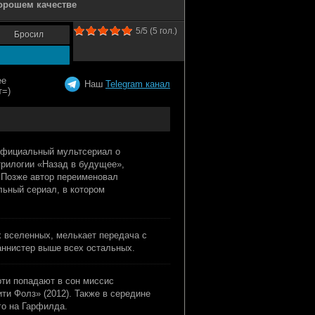
хорошем качестве
5
/5 (
5
гол.)
Бросил
Наш
Telegram канал
официальный мультсериал о
рилогии «Назад в будущее»,
 Позже автор переименовал
льный сериал, в котором
х вселенных, мелькает передача с
аннистер выше всех остальных.
орти попадают в сон миссис
ти Фолз» (2012). Также в середине
го на Гарфилда.