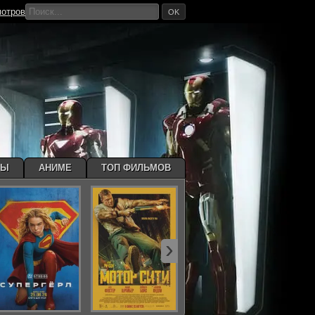
мотров
OK
МЫ
АНИМЕ
ТОП ФИЛЬМОВ
›