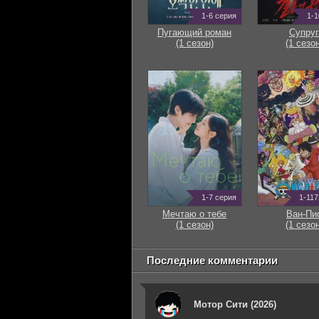
1-6 серия
1-1
Пугающий роман
Супруг
(1 сезон)
(1 сезон
1-7 серия
1-117
Мечтаю о тебе
Ван-Пи
(1 сезон)
(1 сезон
Последние комментарии
Мотор Сити (2026)