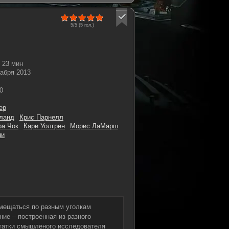
5/5 (
5
гол.)
23 мин
кабря 2013
0
ер
ланд
Крис Парнелл
ра Чок
Кари Уолгрен
Морис ЛаМарш
ни
мещаться по разным уголкам
ние – построенная из разного
татки смышленого исследователя