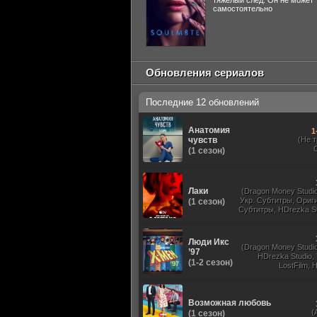
тяжелый след. Он не может
самостоятельно
Обновления сериалов
Последние 12 обновлений
Анатомия
1
чувств
(Не 
(1 сезон)
Лаки
(Dragon Money Studio,
Укр. Субтитры, Ориг
(1 сезон)
Субтитры, HDrezka St
HDrezka Studio, Дубля
St. 18+, LostFilm
Люди Икс
(Dragon Money Studio,
’97
HDrezka Studio,
(1-2 сезон)
LostFilm, 
Оригинальный
Субтитры, Дубля
Films, N
Возможная любовь
(
(1 сезон)