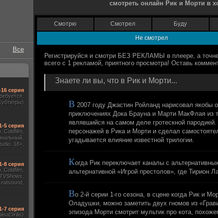
смотреть онлайн Рик и Морти в 
Смотрю
Смотрел
Буду
Не смотрел
Все
Знаете ли вы, что в Рик и Морти...
-16 серия
требуется,
В
Субтитры)
2007 году Джастин Ройланд нарисовал якобы 
приключениях Дока Брауна и Марти МакФлая из т
являвшийся на самом деле гротескной пародией.
1-5 серия
персонажей в Рика и Морти и сделал самостояте
 Coldfilm,
инальный,
угадывается влияние известной трилогии.
udio. 18+,
ж HDrezka
, TVShows)
К
огда Рик переключает каналы с альтернативны
1-8 серия
 Coldfilm,
альтернативной «Игрой престолов», где Тирион Л
 TVShows,
Heatsound,
, Jaskier,
В
о 2-й серии 1-го сезона, в сцене когда Рик и М
ж Flarrow
ewComers)
Оладушки, можно заметить двух гномов из «Грави
1-7 серия
эпизода Морти смотрит мультик про кота, похоже
AlisaDirilis)