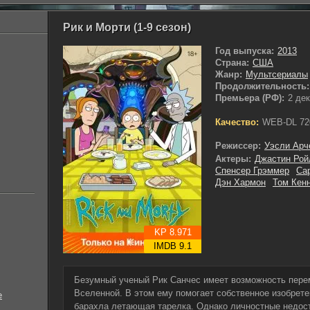
Рик и Морти (1-9 сезон)
Год выпуска:
2013
Страна:
США
Жанр:
Мультсериалы
Продолжительность:
Премьера (РФ):
2 де
Качество:
WEB-DL 72
Режиссер:
Уэсли Арч
Актеры:
Джастин Рой
Спенсер Грэммер
Са
Дэн Хармон
Том Кен
KP 8.971
IMDB 9.1
Безумный ученый Рик Санчес имеет возможность пере
Вселенной. В этом ему помогает собственное изобрете
е
барахла летающая тарелка. Однако личностные недос