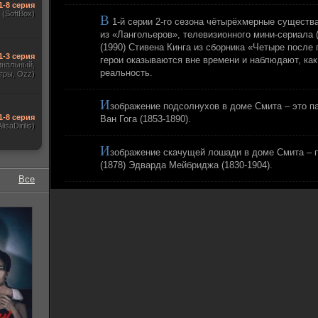
1-8 серия
(SoftBox)
В
1-й серии 2-го сезона чётырёхмерные существ
из «Лангольеров», телевизионного мини-сериала 
(1990) Стивена Кинга из сборника «Четыре после 
1-3 серия
герои оказываются вне времени и наблюдают, ка
гинальный,
реальность.
тры, Ozz)
И
зображение подсолнухов в доме Смита – это п
1-8 серия
Ван Гога (1853-1890).
AlisaDirilis)
И
зображение скачущей лошади в доме Смита – 
(1878) Эдварда Мейбриджа (1830-1904).
Все