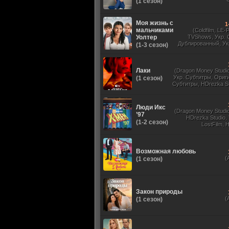
(1 сезон)
Моя жизнь с
1
мальчиками
(Coldfilm, LE-
Уолтер
TVShows, Укр. 
Дублированный, Ук
(1-3 сезон)
Оригинальный, 
Лаки
(Dragon Money Studio,
Укр. Субтитры, Ориг
(1 сезон)
Субтитры, HDrezka St
HDrezka Studio, Дубля
St. 18+, LostFilm
Люди Икс
(Dragon Money Studio,
’97
HDrezka Studio,
(1-2 сезон)
LostFilm, 
Оригинальный
Субтитры, Дубля
Films, N
Возможная любовь
(
(1 сезон)
Закон природы
(
(1 сезон)