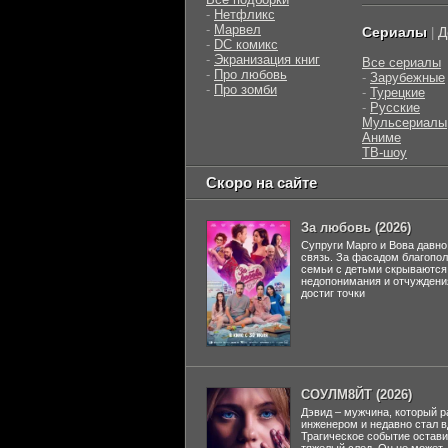
-
Нетфликс
-
Марвел
Сериалы
Д
|
-
DC комикс
-
Экранизация книг
Все сериалы
-
Про любовь
-
Зарубежные
-
Про зомби
-
Турецкие
-
Русские
Мульсериалы
Аниме
ТВ-шоу
Скоро на сайте
За любовь (2026)
Супруги Марго и Вова давно
связь. За фасадом благопо
семьи с детьми скрываются
недопонимания и отчуждени
достиг точки
СОУЛМ8ЙТ (2026)
Дэвид – мужчина, который р
инженером и недавно стал 
Трагическое событие остави