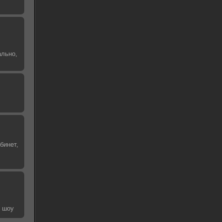
ально,
бинет,
е шоу