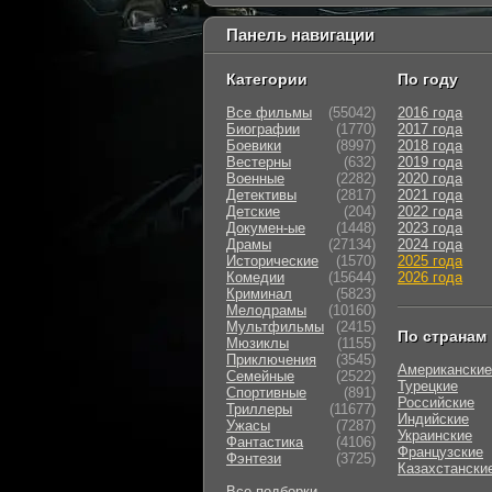
Панель навигации
Категории
По году
Все фильмы
(55042)
2016 года
Биографии
(1770)
2017 года
Боевики
(8997)
2018 года
Вестерны
(632)
2019 года
Военные
(2282)
2020 года
Детективы
(2817)
2021 года
Детские
(204)
2022 года
Докумен-ые
(1448)
2023 года
Драмы
(27134)
2024 года
Исторические
(1570)
2025 года
Комедии
(15644)
2026 года
Криминал
(5823)
Мелодрамы
(10160)
Мультфильмы
(2415)
По странам
Мюзиклы
(1155)
Приключения
(3545)
Американские
Семейные
(2522)
Турецкие
Cпортивные
(891)
Российские
Триллеры
(11677)
Индийские
Ужасы
(7287)
Украинские
Фантастика
(4106)
Французские
Фэнтези
(3725)
Казахстански
Все подборки