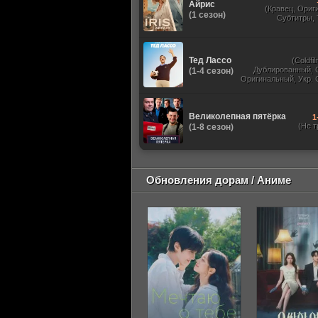
Айрис
(Кравец, Ориг
(1 сезон)
Субтитры,
Тед Лассо
(Coldfil
Дублированный, 
(1-4 сезон)
Оригинальный, Укр. 
TVShows, HDrezka St
HDrezka Studio, У
Великолепная пятёрка
1
(Не т
(1-8 сезон)
Обновления дорам / Аниме