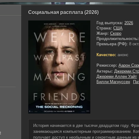
Социальная расплата (2026)
Год выпуска:
2026
Страна:
США
Жанр:
Скоро
Продолжительность:
Премьера (РФ):
8 ок
Качество:
анонс
Режиссер:
Аарон Сор
Актеры:
Джереми Стр
Джереми Аллен Уайт
Билли Магнуссен
Па
История начинается в две тысячи двадцатом году. Фр
занимающаяся компьютерным программированием. Когд
е
получает доступ к необычным и секретным данным из 