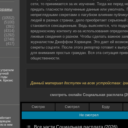
сети, то принимается за их изучение. Тогда же перед 
орамы
придать гласности полученные данные или умолчать. П
неприглядными секретами о пагубном влиянии публик
(10552)
людей в разных странах, дело приобретает серьезный 
(5100)
становится сенсационным. Ведь выясняется, что подро
(391)
(4314)
вредоносному контенту из-за использования определе
(1292)
лживые сведения о разном. Чтобы сделать важное зая
(2748)
журналистом Джеффом Хорвицем. Это дает ей возмож
(417)
секреты соцсети. После этого репортер готовит к выпу
для внимания простых граждан. Вся эта ситуация прив
общественности.
 утратили
лучной
 годы
я. Кризис
Данный материал доступен на всех устройствах: ipad, 
смотреть онлайн Социальная расплата (2
Смотрю
Смотрел
Буду
Не смотрел
аботает
вдовцом.
ло в нем
Все части Социальная расплата (2026)