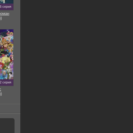
6 серия
роман
)
2 серия
с
)