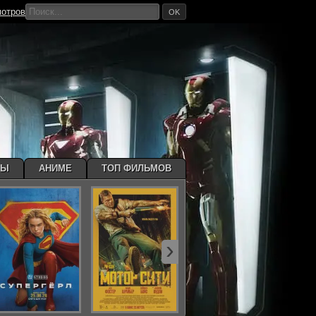
мотров
OK
МЫ
АНИМЕ
ТОП ФИЛЬМОВ
›