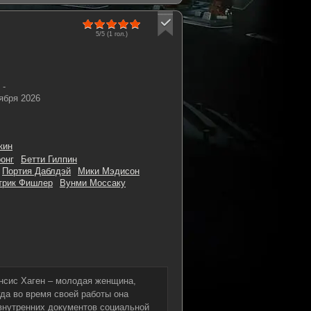
5/5 (
1
гол.)
-
тября 2026
кин
онг
Бетти Гилпин
Портия Даблдэй
Мики Мэдисон
трик Фишлер
Вунми Моссаку
энсис Хаген – молодая женщина,
а во время своей работы она
внутренних документов социальной