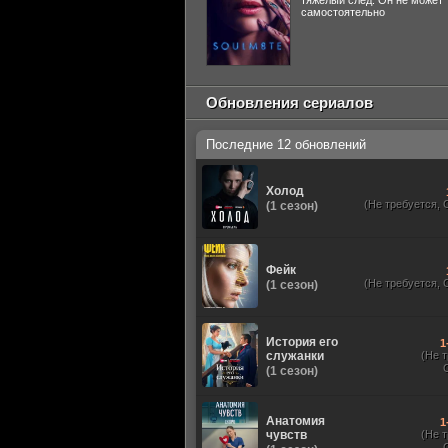
тяжелый след. Он не может
самостоятельно
Обновления сериалов
Последние 12 обновлений
Холод
(Не требуется, 
(1 сезон)
Фейк
(Не требуется, 
(1 сезон)
История его
1
служанки
(Не 
(1 сезон)
Анатомия
1
чувств
(Не 