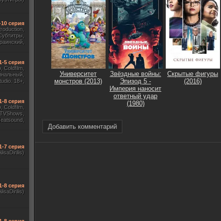
-10 серия
Production,
Субтитры,
раинский,
Субтитры)
1-5 серия
 Coldfilm,
Университет
Звёздные войны:
Скрытые фигуры
инальный,
монстров (2013)
Эпизод 5 -
(2016)
udio. 18+,
ж HDrezka
Империя наносит
, TVShows)
ответный удар
1-8 серия
(1980)
 Coldfilm,
 TVShows,
Heatsound,
Добавить комментарий
, Jaskier,
ж Flarrow
ewComers)
1-7 серия
AlisaDirilis)
1-8 серия
AlisaDirilis)