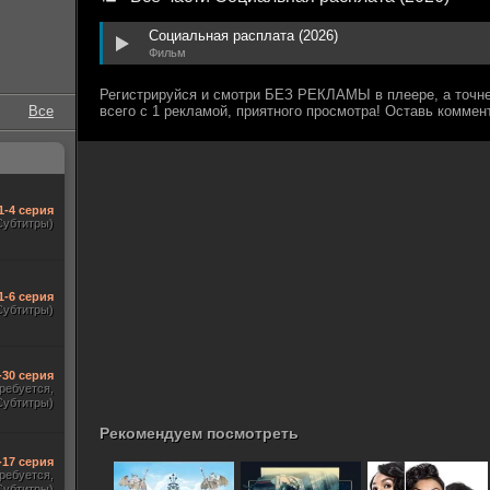
Социальная расплата (2026)
Фильм
Все
1-4 серия
Субтитры)
1-6 серия
Субтитры)
-30 серия
требуется,
Субтитры)
Рекомендуем посмотреть
-17 серия
требуется,
Субтитры)