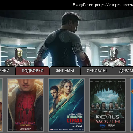
Вход
/
Регистрация
/
История прос
ИНКИ
ПОДБОРКИ
ФИЛЬМЫ
СЕРИАЛЫ
ДОРА