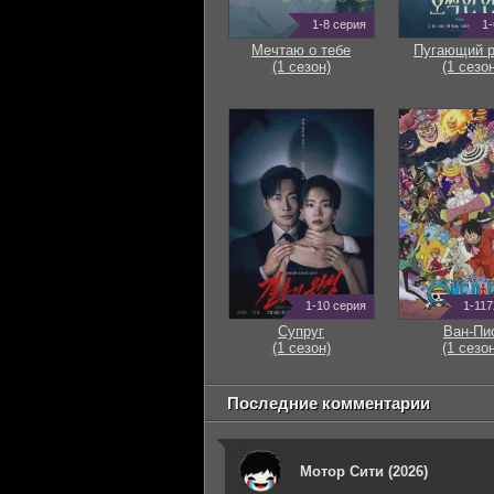
1-8 серия
1-
Мечтаю о тебе
Пугающий 
(1 сезон)
(1 сезон
1-10 серия
1-117
Супруг
Ван-Пи
(1 сезон)
(1 сезон
Последние комментарии
Мотор Сити (2026)