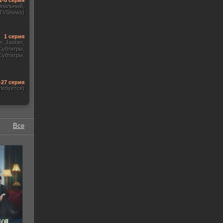
1-8 серия
инальный,
 TVShows)
1 серия
m, Jaskier,
Субтитры,
Субтитры,
udio. 18+,
краинский)
-27 серия
ребуется)
Все