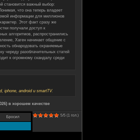
ней становится важный выбор:
онимая, что она теперь владеет
уемой информации для миллионов
характер. Этот факт сразу же
стки получали доступ к
нных алгоритмов, распространились
вление, Хаген начинает общение с
ность обнародовать охраняемые
ску череду разоблачительных статей
одит к огромному скандалу среди
iphone, android и smartTV.
026) в хорошем качестве
5
/5 (
1
гол.)
Бросил