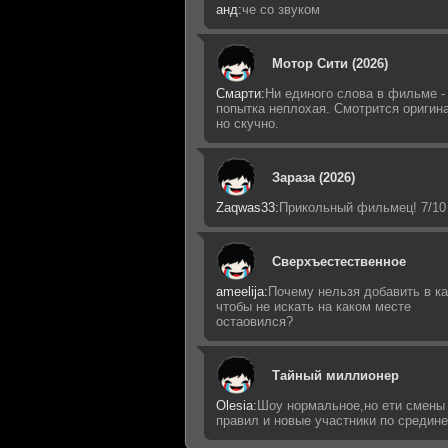
анд:
че со звуком
Мотор Сити (2026)
Смарти:
Ни единого слова в фильме -
попытка неплохая. Смотрится оригин
но скучно.
Зараза (2026)
Zaqwas33:
Прикольный фильмец! 7/10
Сверхъестественное
ameelija:
Почему нельзя добавить в ка
чтобы не искать на каком месте
остаовился?
Тайный миллионер
Olesia:
Шоу нормальное,но ети смены
правил и новые участники по средин