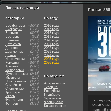
Панель навигации
Россия 360 
Категории
По году
Все фильмы
(55042)
2016 года
Биографии
(1770)
2017 года
Боевики
(8997)
2018 года
Вестерны
(632)
2019 года
Военные
(2282)
2020 года
Детективы
(2817)
2021 года
Детские
(204)
2022 года
Докумен-ые
(1448)
2023 года
Драмы
(27134)
2024 года
Исторические
(1570)
2025 года
Комедии
(15644)
2026 года
Криминал
(5823)
Мелодрамы
(10160)
Мультфильмы
(2415)
По странам
Мюзиклы
(1155)
Приключения
(3545)
Американские
Семейные
(2522)
Турецкие
Cпортивные
(891)
Российские
Триллеры
(11677)
Индийские
Ужасы
(7287)
Украинские
Фантастика
(4106)
Экспедиция,
Французские
Фэнтези
(3725)
рамки обычн
Казахстанские
колесной те
Все подборки