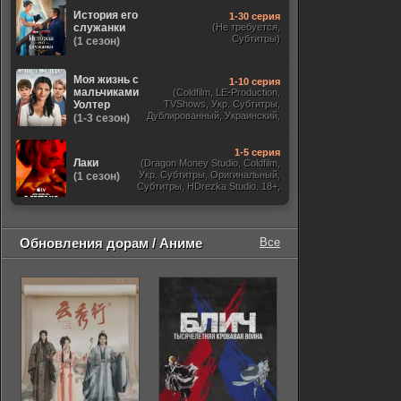
История его
1-30 серия
служанки
(Не требуется,
Субтитры)
(1 сезон)
Моя жизнь с
1-10 серия
мальчиками
(Coldfilm, LE-Production,
Уолтер
TVShows, Укр. Субтитры,
Дублированный, Украинский,
(1-3 сезон)
Оригинальный, Субтитры)
1-5 серия
Лаки
(Dragon Money Studio, Coldfilm,
Укр. Субтитры, Оригинальный,
(1 сезон)
Субтитры, HDrezka Studio. 18+,
HDrezka Studio, Дубляж HDrezka
St. 18+, LostFilm, TVShows)
Обновления дорам / Аниме
Все