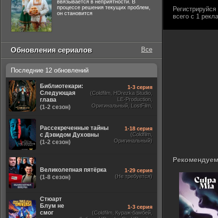
ввязывается в неприятности. В
процессе решения текущих проблем,
он становится
Обновления сериалов
Все
Последние 12 обновлений
Библиотекари:
1-3 серия
Следующая
(Coldfilm, HDrezka Studio,
глава
LE-Production,
Оригинальный, LostFilm,
(1-2 сезон)
TVShows)
Рассекреченные тайны
1-18 серия
с Дэвидом Духовны
(Coldfilm,
Оригинальный)
(1-2 сезон)
Рекомендуем
Великолепная пятёрка
1-29 серия
(Не требуется)
(1-8 сезон)
Стюарт
Блум не
1-3 серия
смог
(Coldfilm, Кураж-бамбей,