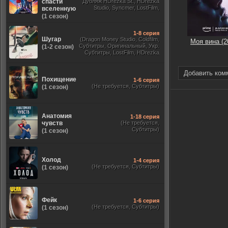
спасти
Дубляж HDrezka St., HDrezka
Studio, Syncmer, LostFilm,
вселенную
Украинский, Оригинальный,
(1 сезон)
TVShows)
1-8 серия
Шугар
(Dragon Money Studio, Coldfilm,
Моя вина (2
Субтитры, Оригинальный, Укр.
(1-2 сезон)
Субтитры, LostFilm, HDrezka
Studio, ViruseProject, Red Head
Sound, Newstudio, TVShows,
Дублированный, Jaskier)
Добавить ком
Похищение
1-6 серия
(Не требуется, Субтитры)
(1 сезон)
Анатомия
1-18 серия
чувств
(Не требуется,
Субтитры)
(1 сезон)
Холод
1-4 серия
(Не требуется, Субтитры)
(1 сезон)
Фейк
1-6 серия
(Не требуется, Субтитры)
(1 сезон)