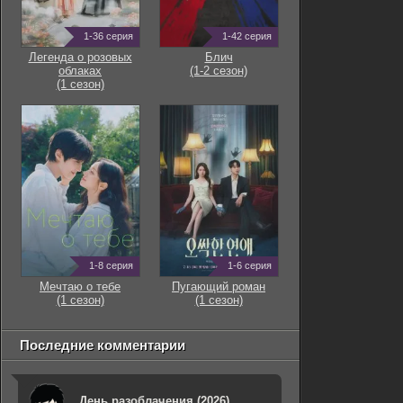
1-36 серия
1-42 серия
Легенда о розовых
Блич
облаках
(1-2 сезон)
(1 сезон)
1-8 серия
1-6 серия
Мечтаю о тебе
Пугающий роман
(1 сезон)
(1 сезон)
Последние комментарии
День разоблачения (2026)