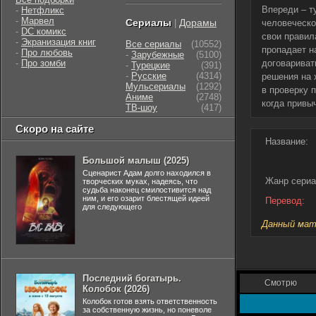
Впереди – т
-
Нетфликс
-
Марвел
Сериалы
Дорамы
|
человеческо
-
DC комикс
свои правил
-
Экранизация книг
Все сериалы
(10552)
пропадает н
-
Про любовь
-
Зарубежные
(5100)
-
Про зомби
договариват
-
Турецкие
(391)
-
Русские
(4314)
решения на 
Мульсериалы
(1292)
в проверку 
Аниме
(2748)
когда привы
ТВ-шоу
(417)
Скоро на сайте
Название:
Большой малыш (2025)
Сценарист Адам долго находился в
Жанр сериа
творческих муках, надеясь, что
судьба наконец смилостивится над
ним, и его озарит блестящей идеей
Перевод:
для следующего
Данный мате
Последний богатырь.
Смотрю
Колобок (2026)
Колобок готов взять ответственность
за собственную жизнь, но поневоле