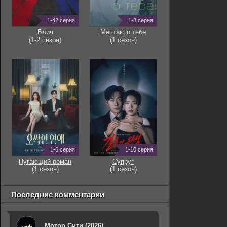
1-42 серия
1-8 серия
Блич
Мечтаю о тебе
(1-2 сезон)
(1 сезон)
1-6 серия
1-10 серия
Пугающий роман
Супруг
(1 сезон)
(1 сезон)
Последние комментарии
Мотор Сити (2026)