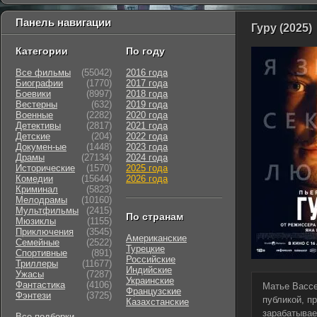
Панель навигации
Гуру (2025)
Категории
По году
Все фильмы
(55042)
2016 года
Биографии
(1770)
2017 года
Боевики
(8997)
2018 года
Вестерны
(632)
2019 года
Военные
(2282)
2020 года
Детективы
(2817)
2021 года
Детские
(204)
2022 года
Докумен-ые
(1448)
2023 года
Драмы
(27134)
2024 года
Исторические
(1570)
2025 года
Комедии
(15644)
2026 года
Криминал
(5823)
Мелодрамы
(10160)
Мультфильмы
(2415)
По странам
Мюзиклы
(1155)
Приключения
(3545)
Американские
Семейные
(2522)
Турецкие
Cпортивные
(891)
Российские
Триллеры
(11677)
Индийские
Ужасы
(7287)
Украинские
Фантастика
(4106)
Матье Вассе
Французские
Фэнтези
(3725)
публикой, п
Казахстанские
зарабатывае
Все подборки