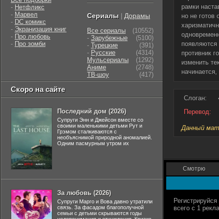
рамки наста
-
Нетфликс
-
Марвел
Сериалы
Дорамы
|
но не готов
-
DC комикс
харизматичн
-
Экранизация книг
Все сериалы
(10552)
одновременн
-
Про любовь
-
Зарубежные
(5100)
-
Про зомби
появляются 
-
Турецкие
(391)
-
Русские
(4314)
противник г
Мульсериалы
(1292)
изменить те
Аниме
(2748)
начинается,
ТВ-шоу
(417)
Скоро на сайте
Слоган:
Последний дом (2026)
Перевод:
Супруги Энн и Джейсон вместе со
своими маленькими детьми Рут и
Данный мате
Грэмом сталкиваются с
необъяснимой природной аномалией.
Одним пасмурным утром их
Смотрю
За любовь (2026)
Супруги Марго и Вова давно утратили
связь. За фасадом благополучной
семьи с детьми скрываются годы