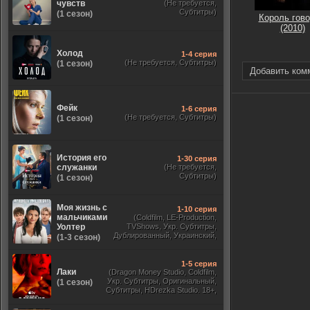
чувств
(Не требуется,
Субтитры)
(1 сезон)
Король гово
(2010)
Холод
1-4 серия
(Не требуется, Субтитры)
(1 сезон)
Добавить ком
Фейк
1-6 серия
(Не требуется, Субтитры)
(1 сезон)
История его
1-30 серия
служанки
(Не требуется,
Субтитры)
(1 сезон)
Моя жизнь с
1-10 серия
мальчиками
(Coldfilm, LE-Production,
Уолтер
TVShows, Укр. Субтитры,
Дублированный, Украинский,
(1-3 сезон)
Оригинальный, Субтитры)
1-5 серия
Лаки
(Dragon Money Studio, Coldfilm,
Укр. Субтитры, Оригинальный,
(1 сезон)
Субтитры, HDrezka Studio. 18+,
HDrezka Studio, Дубляж HDrezka
St. 18+, LostFilm, TVShows)