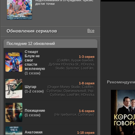
недопонимания и отчуждения. Кризис
достиг точки
Обновления сериалов
Все
Последние 12 обновлений
Стюарт
Блум не
1-3 серия
смог
(Coldfilm, Кураж-бамбей,
спасти
Дубляж HDrezka St., HDrezka
Studio, Syncmer, LostFilm,
вселенную
Украинский, Оригинальный,
(1 сезон)
TVShows)
Рекомендуем
1-8 серия
Шугар
(Dragon Money Studio, Coldfilm,
Субтитры, Оригинальный, Укр.
(1-2 сезон)
Субтитры, LostFilm, HDrezka
Studio, ViruseProject, Red Head
Sound, Newstudio, TVShows,
Дублированный, Jaskier)
Похищение
1-6 серия
(Не требуется, Субтитры)
(1 сезон)
Анатомия
1-18 серия