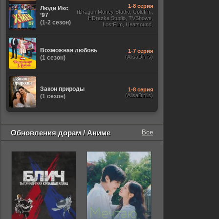
1-8 серия
Люди Икс
(Dragon Money Studio, Coldfilm,
’97
HDrezka Studio, TVShows,
(1-2 сезон)
LostFilm, Heatsound,
Оригинальный, Jaskier,
Субтитры, Дубляж Flarrow
Films, NewComers)
Возможная любовь
1-7 серия
(AlisaDirilis)
(1 сезон)
Закон природы
1-8 серия
(AlisaDirilis)
(1 сезон)
Обновления дорам / Аниме
Все