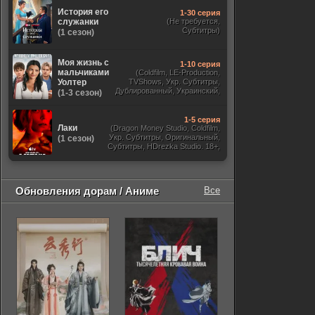
История его
1-30 серия
служанки
(Не требуется,
Субтитры)
(1 сезон)
Моя жизнь с
1-10 серия
мальчиками
(Coldfilm, LE-Production,
Уолтер
TVShows, Укр. Субтитры,
Дублированный, Украинский,
(1-3 сезон)
Оригинальный, Субтитры)
1-5 серия
Лаки
(Dragon Money Studio, Coldfilm,
Укр. Субтитры, Оригинальный,
(1 сезон)
Субтитры, HDrezka Studio. 18+,
HDrezka Studio, Дубляж HDrezka
St. 18+, LostFilm, TVShows)
Обновления дорам / Аниме
Все