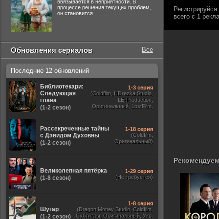
ввязывается в неприятности. В
процессе решения текущих проблем,
он становится
Обновления сериалов
Все
Последние 12 обновлений
Библиотекари:
1-3 серия
Следующая
(Coldfilm, HDrezka Studio,
глава
LE-Production,
Оригинальный, LostFilm,
(1-2 сезон)
TVShows)
Рассекреченные тайны
1-18 серия
с Дэвидом Духовны
(Coldfilm,
Оригинальный)
(1-2 сезон)
Рекомендуем
Великолепная пятёрка
1-29 серия
(Не требуется)
(1-8 сезон)
1-8 серия
Шугар
(Dragon Money Studio, Coldfilm,
Субтитры, Оригинальный, Укр.
(1-2 сезон)