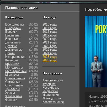
Панель навигации
Портобелло
Категории
По году
Все фильмы
(55042)
2016 года
Биографии
(1770)
2017 года
Боевики
(8997)
2018 года
Вестерны
(632)
2019 года
Военные
(2282)
2020 года
Детективы
(2817)
2021 года
Детские
(204)
2022 года
Докумен-ые
(1448)
2023 года
Драмы
(27134)
2024 года
Исторические
(1570)
2025 года
Комедии
(15644)
2026 года
Криминал
(5823)
Мелодрамы
(10160)
Мультфильмы
(2415)
По странам
Мюзиклы
(1155)
Приключения
(3545)
Американские
Семейные
(2522)
Турецкие
Cпортивные
(891)
Российские
Триллеры
(11677)
Индийские
Ужасы
(7287)
Украинские
Фантастика
(4106)
Начало 1980
Французские
Фэнтези
(3725)
узнают на у
Казахстанские
миллионы, а
Все подборки