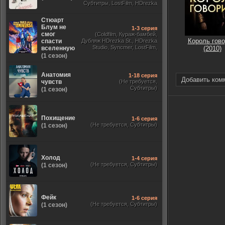
Субтитры, LostFilm, HDrezka
Studio, ViruseProject, Red Head
Sound, Newstudio, TVShows,
Стюарт
Дублированный, Jaskier)
Блум не
1-3 серия
смог
(Coldfilm, Кураж-бамбей,
Король гово
спасти
Дубляж HDrezka St., HDrezka
Studio, Syncmer, LostFilm,
вселенную
(2010)
Украинский, Оригинальный,
(1 сезон)
TVShows)
Анатомия
1-18 серия
Добавить ком
чувств
(Не требуется,
Субтитры)
(1 сезон)
Похищение
1-6 серия
(Не требуется, Субтитры)
(1 сезон)
Холод
1-4 серия
(Не требуется, Субтитры)
(1 сезон)
Фейк
1-6 серия
(Не требуется, Субтитры)
(1 сезон)