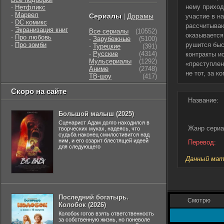
нему приход
-
Нетфликс
-
Марвел
Сериалы
Дорамы
|
участие в н
-
DC комикс
рассчитываю
-
Экранизация книг
Все сериалы
(10552)
оказывается
-
Про любовь
-
Зарубежные
(5100)
-
Про зомби
рушится быс
-
Турецкие
(391)
-
Русские
(4314)
контракты и
Мульсериалы
(1292)
«преступлен
Аниме
(2748)
не тот, за к
ТВ-шоу
(417)
Скоро на сайте
Название:
Большой малыш (2025)
Сценарист Адам долго находился в
Жанр сериа
творческих муках, надеясь, что
судьба наконец смилостивится над
ним, и его озарит блестящей идеей
Перевод:
для следующего
Данный мате
Последний богатырь.
Смотрю
Колобок (2026)
Колобок готов взять ответственность
за собственную жизнь, но поневоле