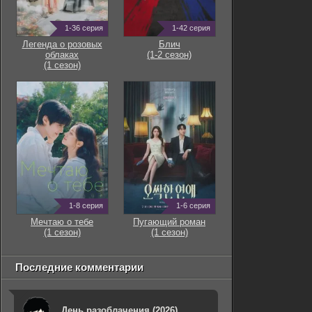
1-36 серия
1-42 серия
Легенда о розовых
Блич
облаках
(1-2 сезон)
(1 сезон)
1-8 серия
1-6 серия
Мечтаю о тебе
Пугающий роман
(1 сезон)
(1 сезон)
Последние комментарии
День разоблачения (2026)