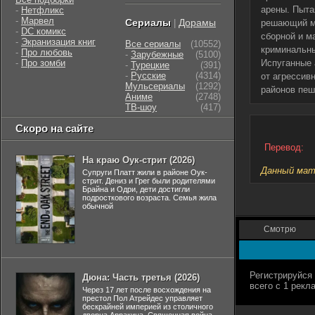
арены. Пыта
-
Нетфликс
-
Марвел
Сериалы
Дорамы
|
решающий мя
-
DC комикс
сборной и м
-
Экранизация книг
Все сериалы
(10552)
криминальны
-
Про любовь
-
Зарубежные
(5100)
-
Про зомби
Испуганные 
-
Турецкие
(391)
-
Русские
(4314)
от агрессив
Мульсериалы
(1292)
районов пеш
Аниме
(2748)
ТВ-шоу
(417)
Скоро на сайте
Перевод:
На краю Оук-стрит (2026)
Данный мате
Супруги Платт жили в районе Оук-
стрит. Дениз и Грег были родителями
Брайна и Одри, дети достигли
подросткового возраста. Семья жила
обычной
Смотрю
Дюна: Часть третья (2026)
Через 17 лет после восхождения на
престол Пол Атрейдес управляет
бескрайней империей из столичного