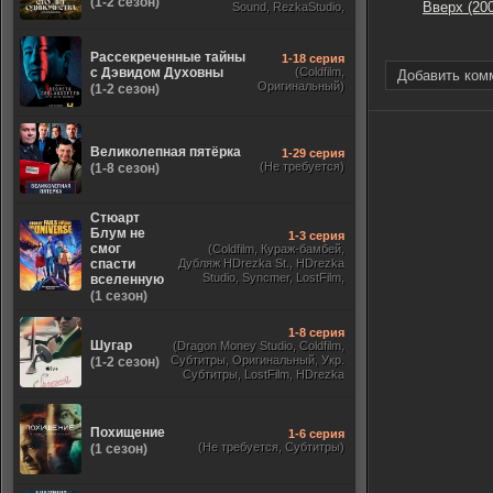
(1-2 сезон)
Вверх (20
Sound, RezkaStudio,
Оригинальный,
ViruseProject)
Рассекреченные тайны
1-18 серия
с Дэвидом Духовны
(Coldfilm,
Добавить ком
Оригинальный)
(1-2 сезон)
Великолепная пятёрка
1-29 серия
(Не требуется)
(1-8 сезон)
Стюарт
Блум не
1-3 серия
смог
(Coldfilm, Кураж-бамбей,
спасти
Дубляж HDrezka St., HDrezka
Studio, Syncmer, LostFilm,
вселенную
Украинский, Оригинальный,
(1 сезон)
TVShows)
1-8 серия
Шугар
(Dragon Money Studio, Coldfilm,
Субтитры, Оригинальный, Укр.
(1-2 сезон)
Субтитры, LostFilm, HDrezka
Studio, ViruseProject, Red Head
Sound, Newstudio, TVShows,
Дублированный, Jaskier)
Похищение
1-6 серия
(Не требуется, Субтитры)
(1 сезон)