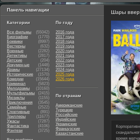
Панель навигации
Шары вверх
Категории
По году
Все фильмы
(55042)
2016 года
Биографии
(1770)
2017 года
Боевики
(8997)
2018 года
Вестерны
(632)
2019 года
Военные
(2282)
2020 года
Детективы
(2817)
2021 года
Детские
(204)
2022 года
Докумен-ые
(1448)
2023 года
Драмы
(27134)
2024 года
Исторические
(1570)
2025 года
Комедии
(15644)
2026 года
Криминал
(5823)
Мелодрамы
(10160)
Мультфильмы
(2415)
По странам
Мюзиклы
(1155)
Приключения
(3545)
Американские
Семейные
(2522)
Турецкие
Cпортивные
(891)
Российские
Триллеры
(11677)
Индийские
Ужасы
(7287)
Украинские
Фантастика
(4106)
Корпоративн
Французские
Фэнтези
(3725)
скандальног
Казахстанские
время матча
Все подборки