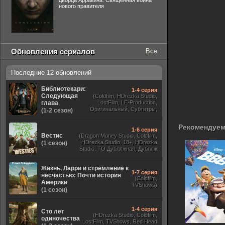
дворца Арракина. Священная война
нового правителя
Обновления сериалов
Все
Последние 12 обновлений
Библиотекари:
1-4 серия
Следующая
(Coldfilm, HDrezka Studio,
глава
LostFilm, LE-Production,
Оригинальный, Субтитры,
(1-2 сезон)
Viju, TVShows,
RezkaStudio)
Рекомендуем
1-6 серия
Вестис
(Dragon Money Studio, Coldfilm,
HDrezka Studio. 18+, HDrezka
(1 сезон)
Studio, ТО Дубляжная, Дубляж
HDrezka St. 18+, LostFilm)
Жизнь, Ларри и стремление к
1-7 серия
несчастью: Почти история
(Coldfilm,
Америки
TVShows)
(1 сезон)
1-4 серия
Сто лет
(HDrezka Studio, Coldfilm,
одиночества
LostFilm, TVShows, Red Head