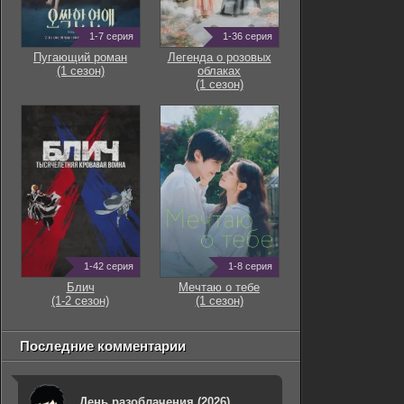
1-7 серия
1-36 серия
Пугающий роман
Легенда о розовых
(1 сезон)
облаках
(1 сезон)
1-42 серия
1-8 серия
Блич
Мечтаю о тебе
(1-2 сезон)
(1 сезон)
Последние комментарии
День разоблачения (2026)