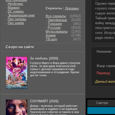
Однако перв
-
Нетфликс
-
Марвел
Сериалы
Дорамы
|
глупого лож
-
DC комикс
сырую желез
-
Экранизация книг
Все сериалы
(10552)
Тайный прик
-
Про любовь
-
Зарубежные
(5100)
-
Про зомби
войну между
-
Турецкие
(391)
-
Русские
(4314)
обостряется
Мульсериалы
(1292)
сети. Испуг
Аниме
(2748)
ради своего
ТВ-шоу
(417)
Скоро на сайте
Название:
За любовь (2026)
Супруги Марго и Вова давно утратили
Жанр сериа
связь. За фасадом благополучной
семьи с детьми скрываются годы
недопонимания и отчуждения. Кризис
Перевод:
достиг точки
Данный мате
СОУЛМ8ЙТ (2026)
Смотрю
Дэвид – мужчина, который работает
инженером и недавно стал вдовцом.
Трагическое событие оставило в нем