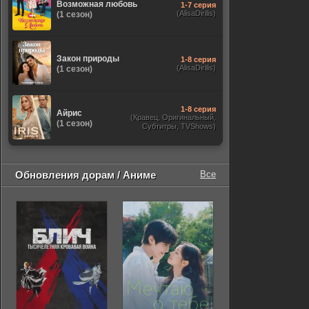
Возможная любовь
1-7 серия
(AlisaDirilis)
(1 сезон)
Закон природы
1-8 серия
(AlisaDirilis)
(1 сезон)
1-8 серия
Айрис
(Кравец, Оригинальный,
(1 сезон)
Субтитры, TVShows)
Обновления дорам / Аниме
Все