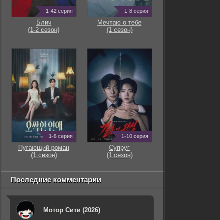
1-42 серия
1-8 серия
Блич
Мечтаю о тебе
(1-2 сезон)
(1 сезон)
1-6 серия
1-10 серия
Пугающий роман
Супруг
(1 сезон)
(1 сезон)
Последние комментарии
Мотор Сити (2026)