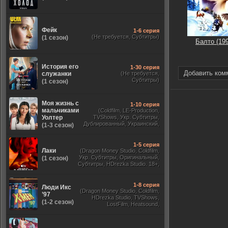
Фейк
1-6 серия
(Не требуется, Субтитры)
(1 сезон)
Балто (19
История его
1-30 серия
Добавить ком
служанки
(Не требуется,
Субтитры)
(1 сезон)
Моя жизнь с
1-10 серия
мальчиками
(Coldfilm, LE-Production,
Уолтер
TVShows, Укр. Субтитры,
Дублированный, Украинский,
(1-3 сезон)
Оригинальный, Субтитры)
1-5 серия
Лаки
(Dragon Money Studio, Coldfilm,
Укр. Субтитры, Оригинальный,
(1 сезон)
Субтитры, HDrezka Studio. 18+,
HDrezka Studio, Дубляж HDrezka
St. 18+, LostFilm, TVShows)
1-8 серия
Люди Икс
(Dragon Money Studio, Coldfilm,
’97
HDrezka Studio, TVShows,
(1-2 сезон)
LostFilm, Heatsound,
Оригинальный, Jaskier,
Субтитры, Дубляж Flarrow
Films, NewComers)