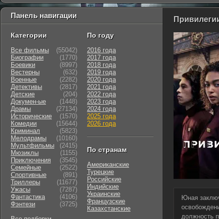
Панель навигации
Привилегии
Категории
По году
Все фильмы
(55042)
2016 года
Биографии
(1770)
2017 года
Боевики
(8997)
2018 года
Вестерны
(632)
2019 года
Военные
(2282)
2020 года
Детективы
(2817)
2021 года
Детские
(204)
2022 года
Докумен-ые
(1448)
2023 года
Драмы
(27134)
2024 года
Исторические
(1570)
2025 года
Комедии
(15644)
2026 года
Криминал
(5823)
Мелодрамы
(10160)
Мультфильмы
(2415)
По странам
Мюзиклы
(1155)
Приключения
(3545)
Американские
Семейные
(2522)
Турецкие
Cпортивные
(891)
Российские
Триллеры
(11677)
Индийские
Ужасы
(7287)
Украинские
Фантастика
(4106)
Юная заключ
Французские
Фэнтези
(3725)
освобождени
Казахстанские
должность п
Все подборки