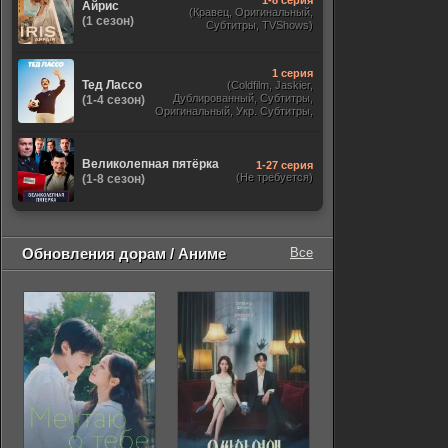
1-8 серия
Айрис
(Кравец, Оригинальный,
(1 сезон)
Субтитры, TVShows)
1 серия
Тед Лассо
(Coldfilm, Jaskier,
Дублированный, Субтитры,
(1-4 сезон)
Оригинальный, Укр. Субтитры,
TVShows, HDrezka Studio. 18+,
HDrezka Studio, Украинский)
Великолепная пятёрка
1-27 серия
(Не требуется)
(1-8 сезон)
Обновления дорам / Аниме
Все