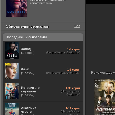
тяжелый след. Он не может
самостоятельно
Обновления сериалов
Все
Последние 12 обновлений
Холод
1-4 серия
(Не требуется, Субтитры)
(1 сезон)
Фейк
1-6 серия
Рекомендуем
(Не требуется, Субтитры)
(1 сезон)
История его
1-30 серия
служанки
(Не требуется,
Субтитры)
(1 сезон)
Анатомия
1-17 серия
чувств
(Не требуется,
Субтитры)