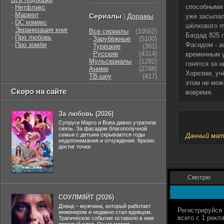
способными 
-
Нетфликс
-
Марвел
Сериалы
Дорамы
|
уже засылал
-
DC комикс
шёлкового п
-
Экранизация книг
Все сериалы
(10552)
Багдад 825 
-
Про любовь
-
Зарубежные
(5100)
-
Про зомби
Фасидом - а
-
Турецкие
(391)
-
Русские
(4314)
временным у
Мульсериалы
(1292)
гонятся за 
Аниме
(2748)
Хорезми, уч
ТВ-шоу
(417)
этом не мож
Скоро на сайте
вовремя.
За любовь (2026)
Супруги Марго и Вова давно утратили
связь. За фасадом благополучной
семьи с детьми скрываются годы
Данный мате
недопонимания и отчуждения. Кризис
достиг точки
Смотрю
СОУЛМ8ЙТ (2026)
Дэвид – мужчина, который работает
инженером и недавно стал вдовцом.
Трагическое событие оставило в нем