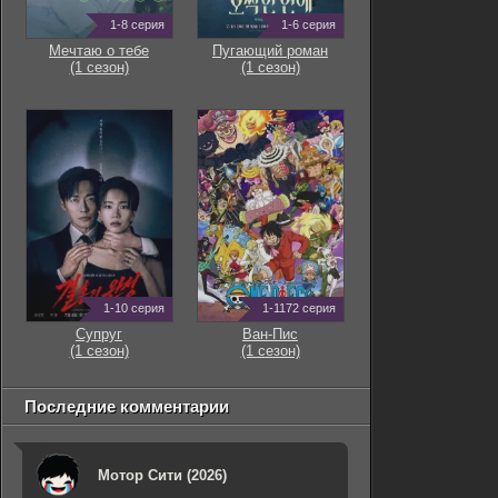
1-8 серия
1-6 серия
Мечтаю о тебе
Пугающий роман
(1 сезон)
(1 сезон)
1-10 серия
1-1172 серия
Супруг
Ван-Пис
(1 сезон)
(1 сезон)
Последние комментарии
Мотор Сити (2026)