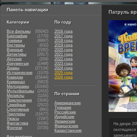
Панель навигации
Патруль вр
Категории
По году
Все фильмы
(55042)
2016 года
Биографии
(1770)
2017 года
Боевики
(8997)
2018 года
Вестерны
(632)
2019 года
Военные
(2282)
2020 года
Детективы
(2817)
2021 года
Детские
(204)
2022 года
Докумен-ые
(1448)
2023 года
Драмы
(27134)
2024 года
Исторические
(1570)
2025 года
Комедии
(15644)
2026 года
Криминал
(5823)
Мелодрамы
(10160)
Мультфильмы
(2415)
По странам
Мюзиклы
(1155)
Приключения
(3545)
Американские
Семейные
(2522)
Турецкие
Cпортивные
(891)
Российские
Триллеры
(11677)
Индийские
Ужасы
(7287)
Украинские
Фантастика
(4106)
На дворе 20
Французские
Фэнтези
(3725)
охотящихся 
Казахстанские
записываетс
Все подборки