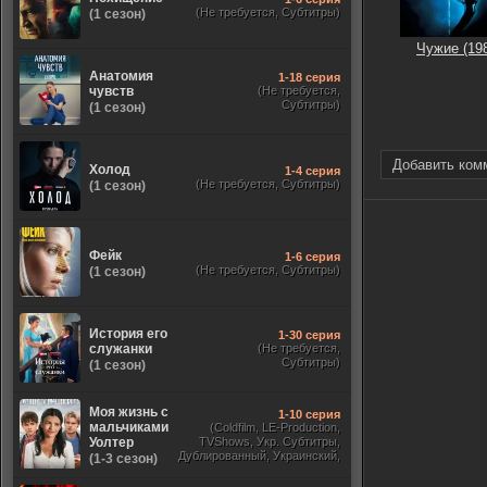
(Не требуется, Субтитры)
(1 сезон)
Чужие (19
Анатомия
1-18 серия
чувств
(Не требуется,
Субтитры)
(1 сезон)
Добавить ком
Холод
1-4 серия
(Не требуется, Субтитры)
(1 сезон)
Фейк
1-6 серия
(Не требуется, Субтитры)
(1 сезон)
История его
1-30 серия
служанки
(Не требуется,
Субтитры)
(1 сезон)
Моя жизнь с
1-10 серия
мальчиками
(Coldfilm, LE-Production,
Уолтер
TVShows, Укр. Субтитры,
Дублированный, Украинский,
(1-3 сезон)
Оригинальный, Субтитры)