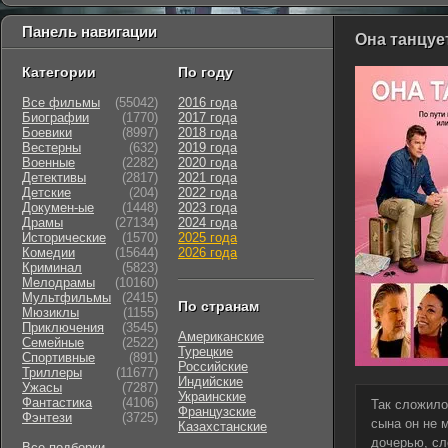
Панель навигации
Она танцует
Категории
По году
Все фильмы
(55042)
2016 года
Биографии
(1770)
2017 года
Боевики
(8997)
2018 года
Вестерны
(632)
2019 года
Военные
(2282)
2020 года
Детективы
(2817)
2021 года
Детские
(204)
2022 года
Докумен-ые
(1448)
2023 года
Драмы
(27134)
2024 года
Исторические
(1570)
2025 года
Комедии
(15644)
2026 года
Криминал
(5823)
Мелодрамы
(10160)
Мультфильмы
(2415)
По странам
Мюзиклы
(1155)
Приключения
(3545)
Американские
Семейные
(2522)
Турецкие
Cпортивные
(891)
Российские
Триллеры
(11677)
Индийские
Ужасы
(7287)
Украинские
Фантастика
(4106)
Так сложило
Французские
Фэнтези
(3725)
сына он не 
Казахстанские
дочерью, сл
Все подборки