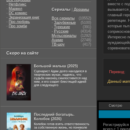
вместе с по
-
Нетфликс
-
Марвел
Сериалы
Дорамы
|
вызывается 
-
DC комикс
главный гер
-
Экранизация книг
Все сериалы
(10552)
репетиции. 
-
Про любовь
-
Зарубежные
(5100)
-
Про зомби
которые пыт
-
Турецкие
(391)
-
Русские
(4314)
соприкоснов
Мульсериалы
(1292)
Интересно п
Аниме
(2748)
нуждающейся
ТВ-шоу
(417)
соревновате
Скоро на сайте
Большой малыш (2025)
Сценарист Адам долго находился в
Перевод:
творческих муках, надеясь, что
судьба наконец смилостивится над
Данный мате
ним, и его озарит блестящей идеей
для следующего
Смотрю
Последний богатырь.
Колобок (2026)
Колобок готов взять ответственность
за собственную жизнь, но поневоле