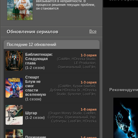
ввязывается в неприятности. В
процессе решения текущих проблем,
он становится
Обновления сериалов
Все
Последние 12 обновлений
Библиотекари:
1-3 серия
Следующая
(Coldfilm, HDrezka Studio,
глава
LE-Production,
Оригинальный, LostFilm,
(1-2 сезон)
TVShows)
Стюарт
Блум не
1-3 серия
смог
(Coldfilm, Кураж-бамбей,
Рекомендуем
спасти
Дубляж HDrezka St., HDrezka
Studio, Syncmer, LostFilm,
вселенную
Украинский, Оригинальный,
(1 сезон)
TVShows)
1-8 серия
Шугар
(Dragon Money Studio, Coldfilm,
Субтитры, Оригинальный, Укр.
(1-2 сезон)
Субтитры, LostFilm, HDrezka
Studio, ViruseProject, Red Head
Sound, Newstudio, TVShows,
Дублированный, Jaskier)
Похищение
1-6 серия