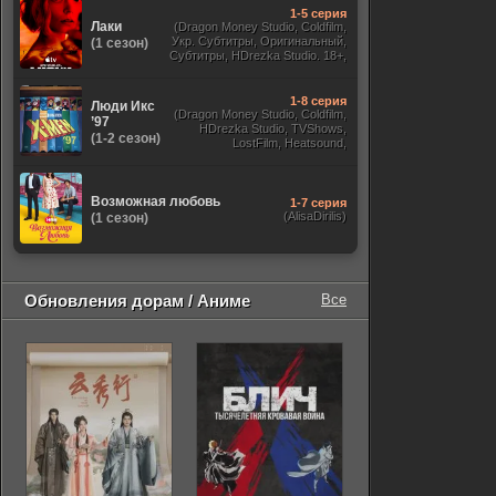
1-5 серия
Лаки
(Dragon Money Studio, Coldfilm,
Укр. Субтитры, Оригинальный,
(1 сезон)
Субтитры, HDrezka Studio. 18+,
HDrezka Studio, Дубляж HDrezka
St. 18+, LostFilm, TVShows)
1-8 серия
Люди Икс
(Dragon Money Studio, Coldfilm,
’97
HDrezka Studio, TVShows,
(1-2 сезон)
LostFilm, Heatsound,
Оригинальный, Jaskier,
Субтитры, Дубляж Flarrow
Films, NewComers)
Возможная любовь
1-7 серия
(AlisaDirilis)
(1 сезон)
Обновления дорам / Аниме
Все