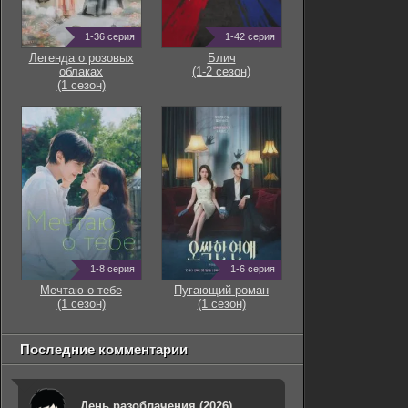
1-36 серия
1-42 серия
Легенда о розовых
Блич
облаках
(1-2 сезон)
(1 сезон)
1-8 серия
1-6 серия
Мечтаю о тебе
Пугающий роман
(1 сезон)
(1 сезон)
Последние комментарии
День разоблачения (2026)