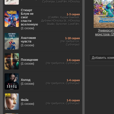
Субтитры, LostFilm, HDrezka
Studio, ViruseProject, Red Head
Sound, Newstudio, TVShows,
Стюарт
Дублированный, Jaskier)
Блум не
1-3 серия
смог
(Coldfilm, Кураж-бамбей,
спасти
Дубляж HDrezka St., HDrezka
Studio, Syncmer, LostFilm,
вселенную
Украинский, Оригинальный,
(1 сезон)
Университ
TVShows)
монстров (2
Анатомия
1-18 серия
чувств
(Не требуется,
Субтитры)
(1 сезон)
Добавить ком
Похищение
1-6 серия
(Не требуется, Субтитры)
(1 сезон)
Холод
1-4 серия
(Не требуется, Субтитры)
(1 сезон)
Фейк
1-6 серия
(Не требуется, Субтитры)
(1 сезон)