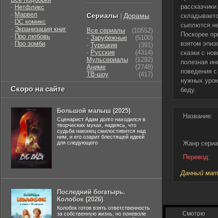
рассказчики
-
Нетфликс
-
Марвел
Сериалы
Дорамы
|
складываетс
-
DC комикс
сыплются н
-
Экранизация книг
Все сериалы
(10552)
Поскорее пр
-
Про любовь
-
Зарубежные
(5100)
-
Про зомби
взятом эпиз
-
Турецкие
(391)
-
Русские
(4314)
сказки с но
Мульсериалы
(1292)
полезная ин
Аниме
(2748)
поведения с
ТВ-шоу
(417)
нужных урок
Скоро на сайте
беду.
Большой малыш (2025)
Название:
Сценарист Адам долго находился в
творческих муках, надеясь, что
судьба наконец смилостивится над
ним, и его озарит блестящей идеей
для следующего
Жанр сериа
Перевод:
Данный мате
Последний богатырь.
Колобок (2026)
Колобок готов взять ответственность
Смотрю
за собственную жизнь, но поневоле