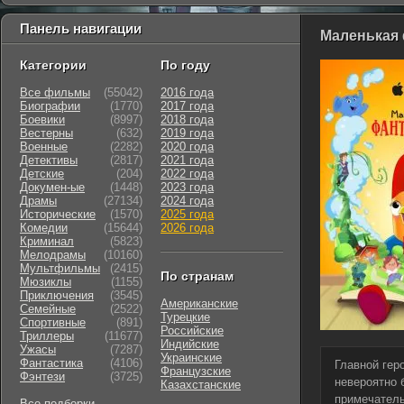
Панель навигации
Маленькая 
Категории
По году
Все фильмы
(55042)
2016 года
Биографии
(1770)
2017 года
Боевики
(8997)
2018 года
Вестерны
(632)
2019 года
Военные
(2282)
2020 года
Детективы
(2817)
2021 года
Детские
(204)
2022 года
Докумен-ые
(1448)
2023 года
Драмы
(27134)
2024 года
Исторические
(1570)
2025 года
Комедии
(15644)
2026 года
Криминал
(5823)
Мелодрамы
(10160)
Мультфильмы
(2415)
По странам
Мюзиклы
(1155)
Приключения
(3545)
Американские
Семейные
(2522)
Турецкие
Cпортивные
(891)
Российские
Триллеры
(11677)
Индийские
Ужасы
(7287)
Украинские
Фантастика
(4106)
Главной гер
Французские
Фэнтези
(3725)
невероятно 
Казахстанские
примечатель
Все подборки