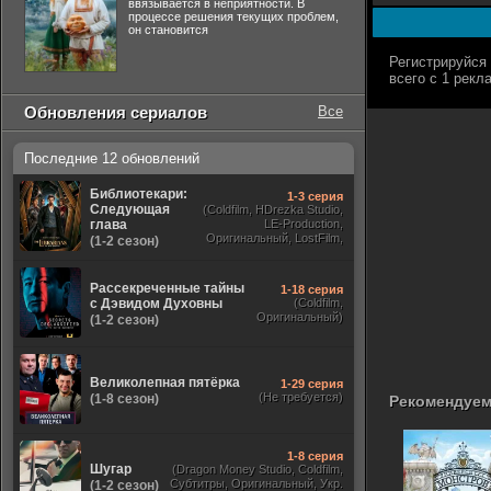
ввязывается в неприятности. В
процессе решения текущих проблем,
он становится
Обновления сериалов
Все
Последние 12 обновлений
Библиотекари:
1-3 серия
Следующая
(Coldfilm, HDrezka Studio,
глава
LE-Production,
Оригинальный, LostFilm,
(1-2 сезон)
TVShows)
Рассекреченные тайны
1-18 серия
с Дэвидом Духовны
(Coldfilm,
Оригинальный)
(1-2 сезон)
Великолепная пятёрка
1-29 серия
(Не требуется)
(1-8 сезон)
Рекомендуем
1-8 серия
Шугар
(Dragon Money Studio, Coldfilm,
Субтитры, Оригинальный, Укр.
(1-2 сезон)