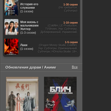
История его
1-30 серия
служанки
(Не требуется,
Субтитры)
(1 сезон)
Моя жизнь с
1-10 серия
мальчиками
(Coldfilm, LE-Production,
Уолтер
TVShows, Укр. Субтитры,
Дублированный, Украинский,
(1-3 сезон)
Оригинальный, Субтитры)
1-5 серия
Лаки
(Dragon Money Studio, Coldfilm,
Укр. Субтитры, Оригинальный,
(1 сезон)
Субтитры, HDrezka Studio. 18+,
HDrezka Studio, Дубляж HDrezka
St. 18+, LostFilm, TVShows)
Обновления дорам / Аниме
Все