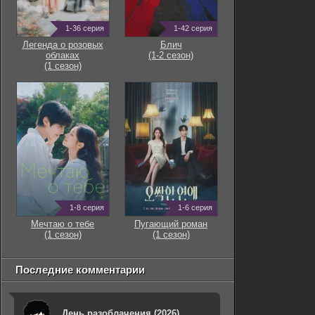
1-36 серия
1-42 серия
Легенда о розовых
Блич
облаках
(1-2 сезон)
(1 сезон)
1-8 серия
1-6 серия
Мечтаю о тебе
Пугающий роман
(1 сезон)
(1 сезон)
Последние комментарии
День разоблачения (2026)