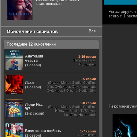
тяжелый след. Он не может
самостоятельно
Обновления сериалов
Все
Последние 12 обновлений
Анатомия
1-16 серия
чувств
(Не требуется,
Субтитры)
(1 сезон)
1-5 серия
Лаки
(Dragon Money Studio, Coldfilm,
Укр. Субтитры, Оригинальный,
(1 сезон)
Субтитры, HDrezka Studio. 18+,
HDrezka Studio, Дубляж HDrezka
St. 18+, LostFilm, TVShows)
1-8 серия
Люди Икс
Рекомендуем
(Dragon Money Studio, Coldfilm,
’97
HDrezka Studio, TVShows,
(1-2 сезон)
LostFilm, Heatsound,
Оригинальный, Jaskier,
Субтитры, Дубляж Flarrow
Films, NewComers)
Возможная любовь
1-7 серия
(AlisaDirilis)
(1 сезон)