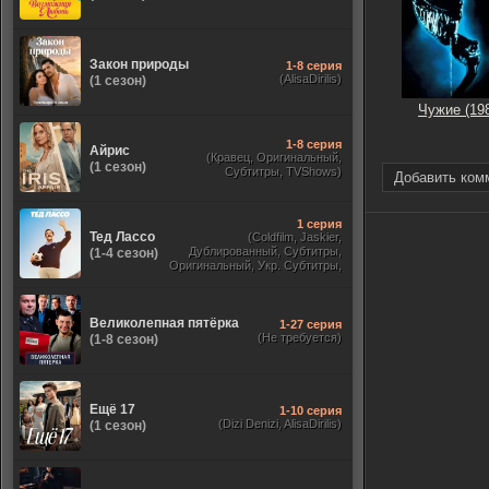
Закон природы
1-8 серия
(AlisaDirilis)
(1 сезон)
Чужие (19
1-8 серия
Айрис
(Кравец, Оригинальный,
(1 сезон)
Субтитры, TVShows)
Добавить ком
1 серия
Тед Лассо
(Coldfilm, Jaskier,
Дублированный, Субтитры,
(1-4 сезон)
Оригинальный, Укр. Субтитры,
TVShows, HDrezka Studio. 18+,
HDrezka Studio, Украинский)
Великолепная пятёрка
1-27 серия
(Не требуется)
(1-8 сезон)
Ещё 17
1-10 серия
(Dizi Denizi, AlisaDirilis)
(1 сезон)