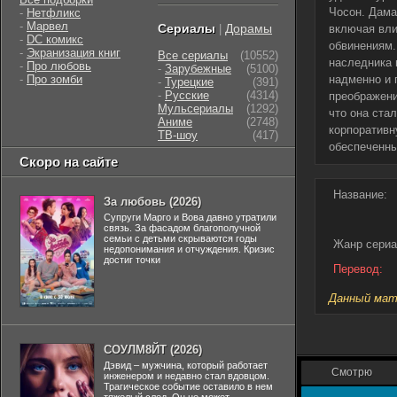
Чосон. Дама
-
Нетфликс
-
Марвел
Сериалы
Дорамы
|
включая вли
-
DC комикс
обвинениям.
-
Экранизация книг
Все сериалы
(10552)
наследника 
-
Про любовь
-
Зарубежные
(5100)
-
Про зомби
надменно и 
-
Турецкие
(391)
-
Русские
(4314)
преображени
Мульсериалы
(1292)
что она ста
Аниме
(2748)
корпоративн
ТВ-шоу
(417)
обеспеченны
Скоро на сайте
Название:
За любовь (2026)
Супруги Марго и Вова давно утратили
связь. За фасадом благополучной
семьи с детьми скрываются годы
Жанр сериа
недопонимания и отчуждения. Кризис
достиг точки
Перевод:
Данный мате
СОУЛМ8ЙТ (2026)
Дэвид – мужчина, который работает
Смотрю
инженером и недавно стал вдовцом.
Трагическое событие оставило в нем