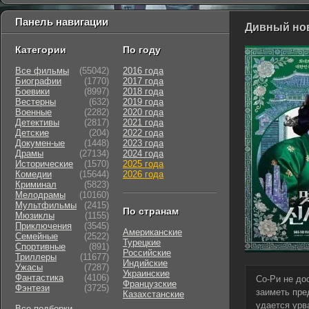
Панель навигации
Дивный нов
Категории
По году
Все фильмы
(55042)
2016 года
Биографии
(1770)
2017 года
Боевики
(8997)
2018 года
Вестерны
(632)
2019 года
Военные
(2282)
2020 года
Детективы
(2817)
2021 года
Детские
(204)
2022 года
Докумен-ые
(1448)
2023 года
Драмы
(27134)
2024 года
Исторические
(1570)
2025 года
Комедии
(15644)
2026 года
Криминал
(5823)
Мелодрамы
(10160)
Мультфильмы
(2415)
По странам
Мюзиклы
(1155)
Приключения
(3545)
Американские
Семейные
(2522)
Турецкие
Cпортивные
(891)
Российские
Триллеры
(11677)
Индийские
Ужасы
(7287)
Украинские
Фантастика
(4106)
Со-Ри не до
Французские
Фэнтези
(3725)
заиметь пре
Казахстанские
удается урв
Все подборки