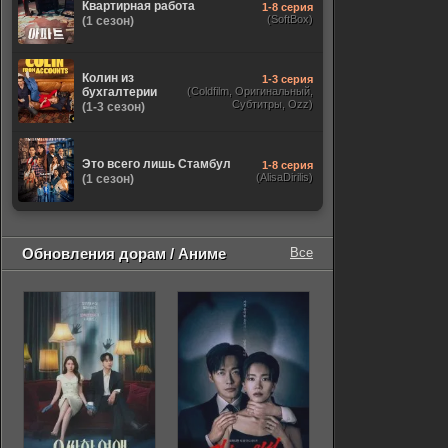
Квартирная работа
1-8 серия
(SoftBox)
(1 сезон)
Колин из
1-3 серия
бухгалтерии
(Coldfilm, Оригинальный,
Субтитры, Ozz)
(1-3 сезон)
Это всего лишь Стамбул
1-8 серия
(AlisaDirilis)
(1 сезон)
Обновления дорам / Аниме
Все