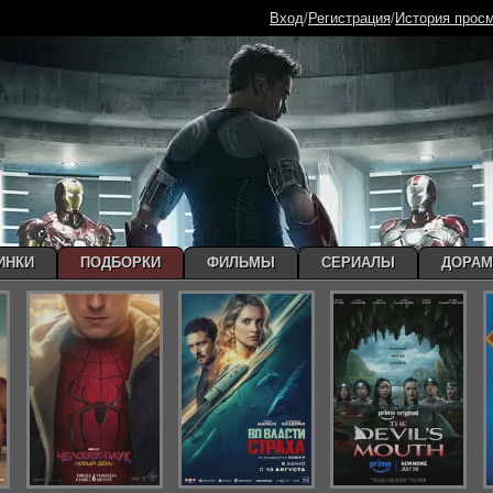
Вход
/
Регистрация
/
История прос
ИНКИ
ПОДБОРКИ
ФИЛЬМЫ
СЕРИАЛЫ
ДОРА