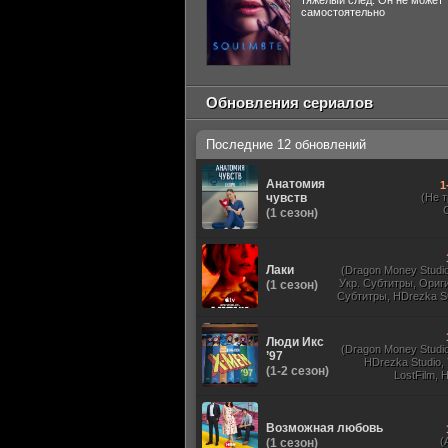
тяжелый след. Он не может
самостоятельно
Обновления сериалов
Последние 12 обновлений
Анатомия
1
чувств
(Не 
(1 сезон)
Лаки
(Dragon Money Studio,
Укр. Субтитры, Ориг
(1 сезон)
Субтитры, HDrezka St
HDrezka Studio, Дубля
St. 18+, LostFilm
Люди Икс
(Dragon Money Studio,
’97
HDrezka Studio,
(1-2 сезон)
LostFilm, 
Оригинальный
Субтитры, Дубля
Films, N
Возможная любовь
(
(1 сезон)