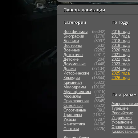
Панель навигации
Категории
По году
Все фильмы
(55042)
2016 года
Биографии
(1770)
2017 года
Боевики
(8997)
2018 года
Вестерны
(632)
2019 года
Военные
(2282)
2020 года
Детективы
(2817)
2021 года
Детские
(204)
2022 года
Докумен-ые
(1448)
2023 года
Драмы
(27134)
2024 года
Исторические
(1570)
2025 года
Комедии
(15644)
2026 года
Криминал
(5823)
Мелодрамы
(10160)
Мультфильмы
(2415)
По странам
Мюзиклы
(1155)
Приключения
(3545)
Американские
Семейные
(2522)
Турецкие
Cпортивные
(891)
Российские
Триллеры
(11677)
Индийские
Ужасы
(7287)
Украинские
Фантастика
(4106)
Французские
Фэнтези
(3725)
Казахстански
Все подборки