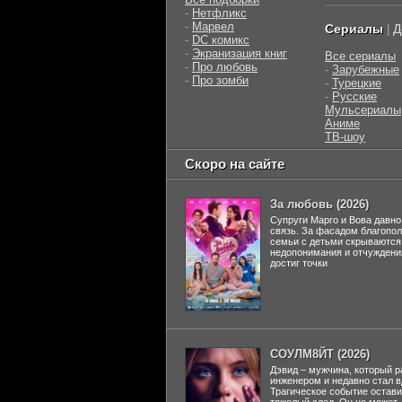
-
Нетфликс
-
Марвел
Сериалы
Д
|
-
DC комикс
-
Экранизация книг
Все сериалы
-
Про любовь
-
Зарубежные
-
Про зомби
-
Турецкие
-
Русские
Мульсериалы
Аниме
ТВ-шоу
Скоро на сайте
За любовь (2026)
Супруги Марго и Вова давно
связь. За фасадом благопо
семьи с детьми скрываются
недопонимания и отчуждени
достиг точки
СОУЛМ8ЙТ (2026)
Дэвид – мужчина, который р
инженером и недавно стал 
Трагическое событие остави