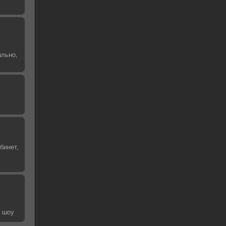
ально,
бинет,
е шоу