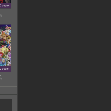
0 серия
)
2 серия
с
)