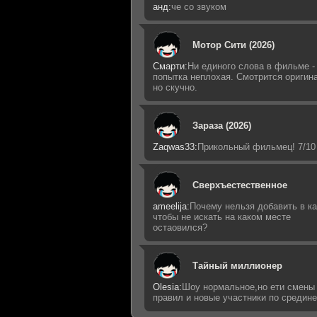
анд:
че со звуком
Мотор Сити (2026)
Смарти:
Ни единого слова в фильме -
попытка неплохая. Смотрится оригин
но скучно.
Зараза (2026)
Zaqwas33:
Прикольный фильмец! 7/10
Сверхъестественное
ameelija:
Почему нельзя добавить в ка
чтобы не искать на каком месте
остаовился?
Тайный миллионер
Olesia:
Шоу нормальное,но ети смены
правил и новые участники по средин