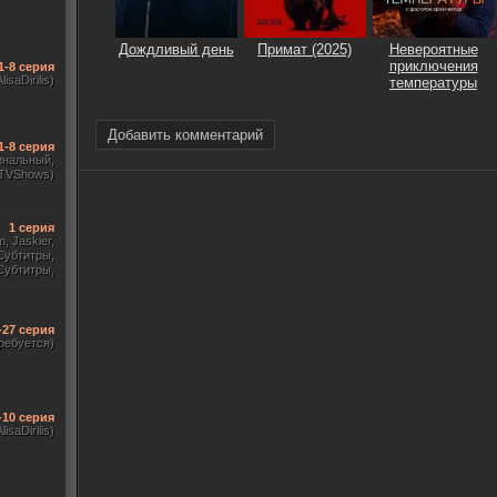
Дождливый день
Примат (2025)
Невероятные
приключения
1-8 серия
AlisaDirilis)
температуры
Добавить комментарий
1-8 серия
инальный,
 TVShows)
1 серия
m, Jaskier,
Субтитры,
Субтитры,
udio. 18+,
краинский)
-27 серия
ребуется)
-10 серия
lisaDirilis)