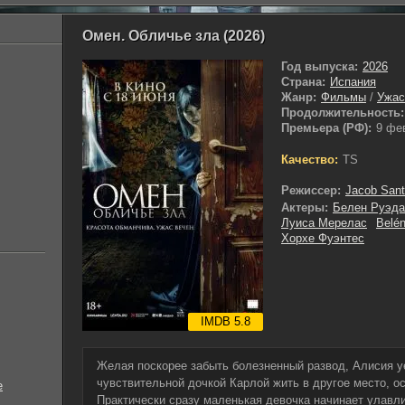
Омен. Обличье зла (2026)
Год выпуска:
2026
Страна:
Испания
Жанр:
Фильмы
/
Ужа
Продолжительность:
Премьера (РФ):
9 фе
Качество:
TS
Режиссер:
Jacob San
Актеры:
Белен Руэда
Луиса Мерелас
Belén
Хорхе Фуэнтес
IMDB 5.8
Желая поскорее забыть болезненный развод, Алисия у
чувствительной дочкой Карлой жить в другое место, о
е
Практически сразу маленькая девочка начинает улавл