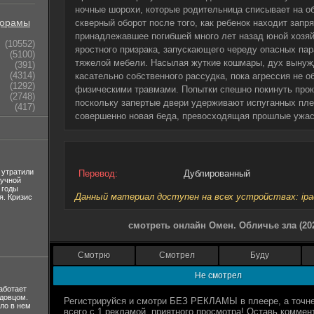
ночные шорохи, которые родительница списывает на о
орамы
скверный оборот после того, как ребенок находит запр
принадлежавшее погибшей много лет назад юной хозяй
(10552)
яростного призрака, запускающего череду опасных па
(5100)
тяжелой мебели. Насылая жуткие кошмары, дух выну
(391)
(4314)
касательно собственного рассудка, пока агрессия не 
(1292)
физическими травмами. Попытки спешно покинуть прок
(2748)
поскольку запертые двери удерживают испуганных пле
(417)
совершенно новая беда, превосходящая прошлые ужа
 утратили
Перевод:
Дублированный
лучной
 годы
Данный материал доступен на всех устройствах: ipad, 
я. Кризис
смотреть онлайн Омен. Обличье зла (20
Смотрю
Смотрел
Буду
Не смотрел
аботает
вдовцом.
ло в нем