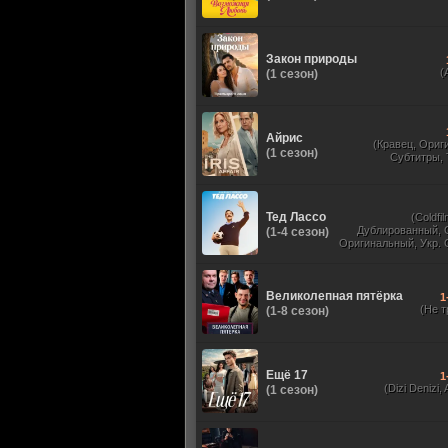
Закон природы
(
(1 сезон)
Айрис
(Кравец, Ориг
(1 сезон)
Субтитры,
Тед Лассо
(Coldfil
Дублированный, 
(1-4 сезон)
Оригинальный, Укр. 
TVShows, HDrezka St
HDrezka Studio, У
Великолепная пятёрка
1
(Не т
(1-8 сезон)
Ещё 17
1
(Dizi Denizi, A
(1 сезон)