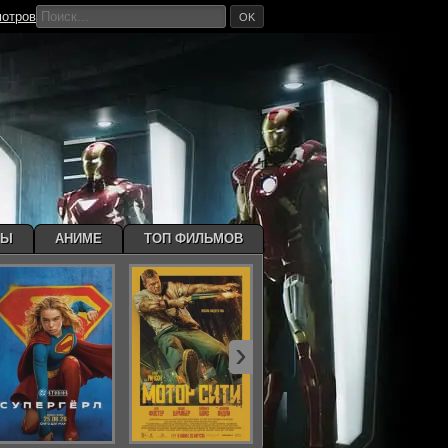
мотров
OK
МЫ
АНИМЕ
ТОП ФИЛЬМОВ
›