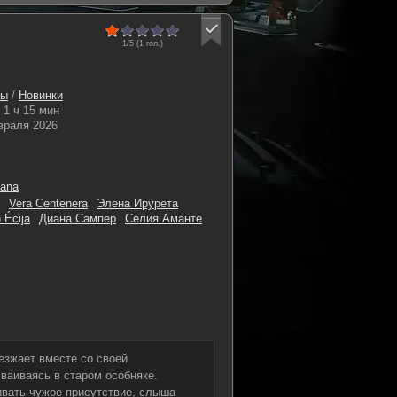
1/5 (
1
гол.)
сы
/
Новинки
1 ч 15 мин
враля 2026
tana
Vera Centenera
Элена Ирурета
 Écija
Диана Сампер
Селия Аманте
езжает вместе со своей
сваиваясь в старом особняке.
ивать чужое присутствие, слыша