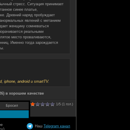
бычный стресс. Ситуация принимает
ятанное синее платье,
ке. Древний наряд пробуждает
ранормальных явлений с метанием
ждает женщину сомневаться
оборачивается реальными
лятое место проваливаются,
нниц. Именно тогда зарождается
сы.
iphone, android и smartTV.
26) в хорошем качестве
1
/5 (
1
гол.)
Бросил
Наш
Telegram канал