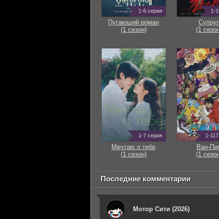
1-6 серия
1-1
Пугающий роман
Супруг
(1 сезон)
(1 сезон
1-7 серия
1-117
Мечтаю о тебе
Ван-Пи
(1 сезон)
(1 сезон
Последние комментарии
Мотор Сити (2026)