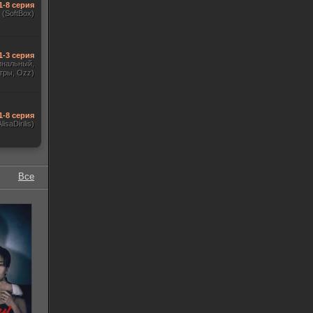
1-8 серия
(SoftBox)
1-3 серия
гинальный,
тры, Ozz)
1-8 серия
AlisaDirilis)
Все