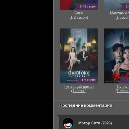
1-42 серия
1-
Блич
Мечтаю о 
(1-2 сезон)
(1 сезон
1-6 серия
1-1
Пугающий роман
Супруг
(1 сезон)
(1 сезон
Последние комментарии
Мотор Сити (2026)