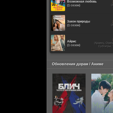
Возможная любовь
(
(1 сезон)
Закон природы
(
(1 сезон)
Айрис
(Кравец, Ориг
(1 сезон)
Субтитры,
Обновления дорам / Аниме