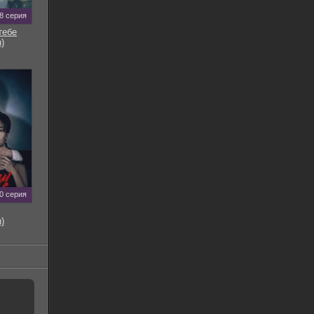
8 серия
тебе
)
0 серия
)