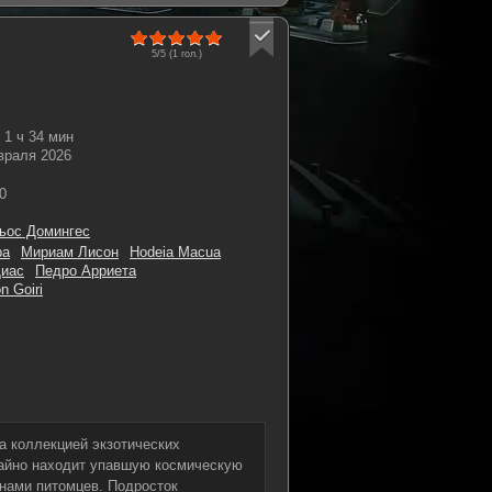
5/5 (
1
гол.)
1 ч 34 мин
враля 2026
0
ьос Домингес
ра
Мириам Лисон
Hodeia Macua
Диас
Педро Арриета
n Goiri
за коллекцией экзотических
чайно находит упавшую космическую
енами питомцев. Подросток