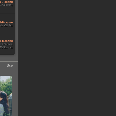
1-7 серия
AlisaDirilis)
1-8 серия
AlisaDirilis)
1-8 серия
инальный,
 TVShows)
Все