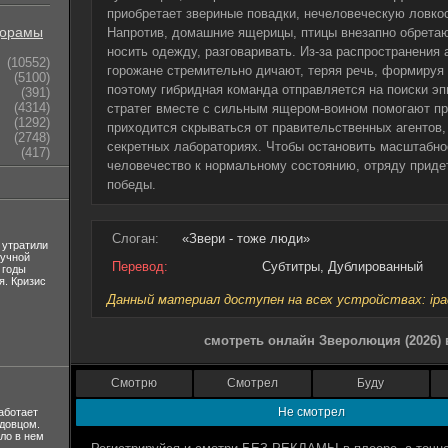
приобретает звериные повадки, нечеловеческую ловкос
орамы
Напротив, домашние ящерицы, птицы внезапно обрета
носить одежду, разговаривать. Из-за распространения
(10552)
горожане стремительно дичают, теряя речь, формируя 
(5100)
поэтому гибридная команда отправляется на поиски эп
(391)
(4314)
стратег вместе с сильным ящером-воином помогают п
(1292)
приходится скрываться от правительственных агентов
(2748)
секретных лабораториях. Чтобы остановить масштабно
(417)
человечество к нормальному состоянию, отряду приде
победы.
Слоган:
«Звери - тоже люди»
 утратили
лучной
Перевод:
Субтитры, Дублированный
 годы
я. Кризис
Данный материал доступен на всех устройствах: ipad, 
смотреть онлайн Зверолюция (2026) 
Смотрю
Смотрел
Буду
Не смотрел
аботает
вдовцом.
ло в нем