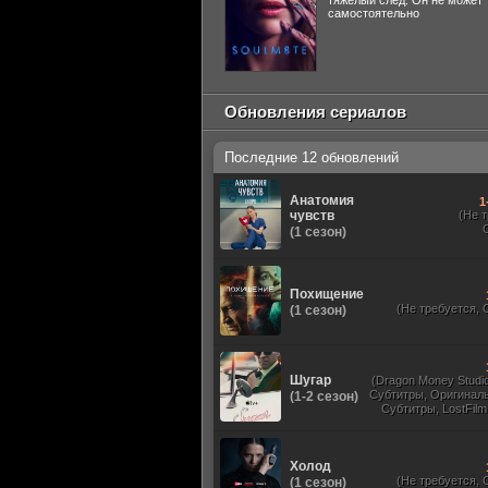
тяжелый след. Он не может
самостоятельно
Обновления сериалов
Последние 12 обновлений
Анатомия
1
чувств
(Не 
(1 сезон)
Похищение
(Не требуется, 
(1 сезон)
Шугар
(Dragon Money Studio,
Субтитры, Оригиналь
(1-2 сезон)
Субтитры, LostFilm
Studio, ViruseProject
Sound, Newstudio,
Дублированный,
Холод
(Не требуется, 
(1 сезон)