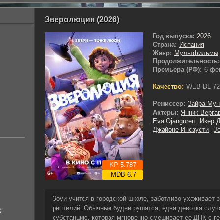
Зверолюция (2026)
Год выпуска:
2026
Страна:
Испания
Жанр:
Мультфильмы
Продолжительность:
Премьера (РФ):
6 фе
Качество:
WEB-DL 72
Режиссер:
Зайра Мун
Актеры:
Янник Верга
Eva Ojanguren
Икер 
Джайоне Инсаусти
Jo
KP 5.787
IMDB 6.7
Зоуи учится в городской школе, заботливо ухаживает 
рептилий. Обычные будни рушатся, едва девочка слу
е
субстанцию, которая мгновенно смешивает ее ДНК с г