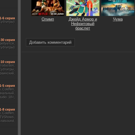
1-6 серия
Олимп
Джейд Армор и
Чума
Субтитры)
Нефритовый
браслет
-30 серия
Добавить комментарий
требуется,
Субтитры)
-10 серия
Production,
Субтитры,
раинский,
Субтитры)
1-5 серия
 Coldfilm,
инальный,
udio. 18+,
ж HDrezka
, TVShows)
1-8 серия
 Coldfilm,
 TVShows,
Heatsound,
, Jaskier,
ж Flarrow
ewComers)