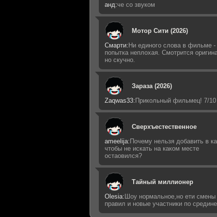
анд:
че со звуком
Мотор Сити (2026)
Смарти:
Ни единого слова в фильме -
попытка неплохая. Смотрится оригин
но скучно.
Зараза (2026)
Zaqwas33:
Прикольный фильмец! 7/10
Сверхъестественное
ameelija:
Почему нельзя добавить в ка
чтобы не искать на каком месте
остаовился?
Тайный миллионер
Olesia:
Шоу нормальное,но ети смены
правил и новые участники по средин