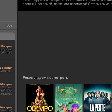
Все
-18 серия
требуется,
Субтитры)
1-6 серия
Субтитры)
Рекомендуем посмотреть
1-8 серия
 Coldfilm,
ный, Укр.
, HDrezka
, Red Head
 TVShows,
 Jaskier)
1-4 серия
Субтитры)