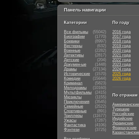
Панель навигации
Категории
По году
Все фильмы
(55042)
2016 года
Биографии
(1770)
2017 года
Боевики
(8997)
2018 года
Вестерны
(632)
2019 года
Военные
(2282)
2020 года
Детективы
(2817)
2021 года
Детские
(204)
2022 года
Докумен-ые
(1448)
2023 года
Драмы
(27134)
2024 года
Исторические
(1570)
2025 года
Комедии
(15644)
2026 года
Криминал
(5823)
Мелодрамы
(10160)
Мультфильмы
(2415)
По странам
Мюзиклы
(1155)
Приключения
(3545)
Американские
Семейные
(2522)
Турецкие
Cпортивные
(891)
Российские
Триллеры
(11677)
Индийские
Ужасы
(7287)
Украинские
Фантастика
(4106)
Французские
Фэнтези
(3725)
Казахстански
Все подборки