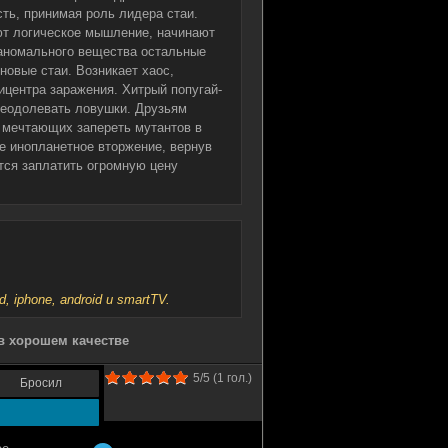
ть, принимая роль лидера стаи.
ют логическое мышление, начинают
 аномального вещества остальные
новые стаи. Возникает хаос,
ицентра заражения. Хитрый попугай-
реодолевать ловушки. Друзьям
, мечтающих запереть мутантов в
е инопланетное вторжение, вернув
тся заплатить огромную цену
iphone, android и smartTV.
в хорошем качестве
5
/5 (
1
гол.)
Бросил