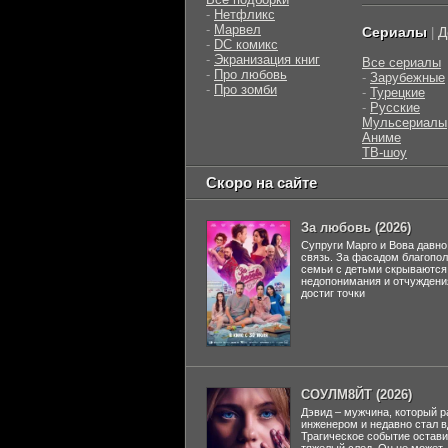
-
Нетфликс
-
Марвел
Сериалы
Д
|
-
DC комикс
-
Экранизация книг
Все сериалы
-
Про любовь
-
Зарубежные
-
Про зомби
-
Турецкие
-
Русские
Мульсериалы
Аниме
ТВ-шоу
Скоро на сайте
За любовь (2026)
Супруги Марго и Вова давно
связь. За фасадом благопо
семьи с детьми скрываются
недопонимания и отчуждени
достиг точки
СОУЛМ8ЙТ (2026)
Дэвид – мужчина, который р
инженером и недавно стал 
Трагическое событие остави