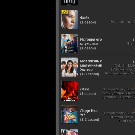
Фейк
(Не требуется, 
(1 сезон)
История его
1
служанки
(Не 
(1 сезон)
Моя жизнь с
1
мальчиками
(Coldfilm, LE-
Уолтер
TVShows, Укр. 
Дублированный, Ук
(1-3 сезон)
Оригинальный, 
Лаки
(Dragon Money Studio,
Укр. Субтитры, Ориг
(1 сезон)
Субтитры, HDrezka St
HDrezka Studio, Дубля
St. 18+, LostFilm
Люди Икс
(Dragon Money Studio,
’97
HDrezka Studio,
(1-2 сезон)
LostFilm, 
Оригинальный
Субтитры, Дубля
Films, N