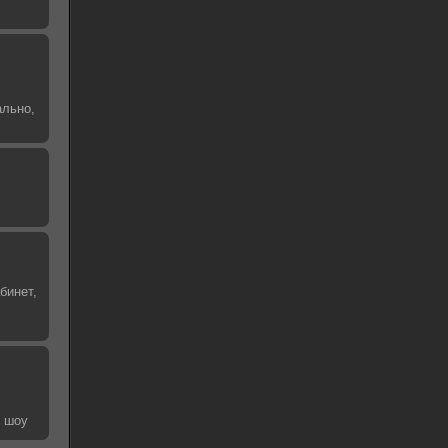
ально,
бинет,
е шоу