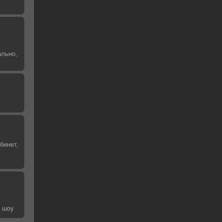
ально,
бинет,
е шоу