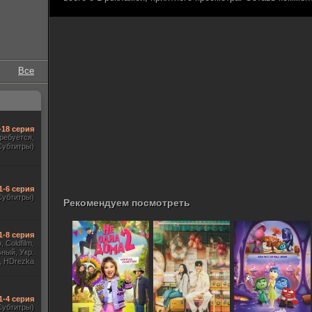
Все
-18 серия
требуется,
Субтитры)
1-6 серия
Субтитры)
Рекомендуем посмотреть
1-8 серия
 Coldfilm,
ный, Укр.
, HDrezka
, Red Head
 TVShows,
 Jaskier)
1-4 серия
Субтитры)