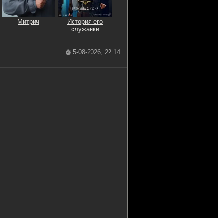
Митрич
История его
служанки
5-08-2026, 22:14