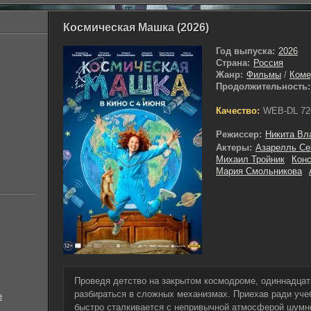
Космическая Машка (2026)
Год выпуска:
2026
Страна:
Россия
Жанр:
Фильмы
/
Коме
Продолжительность:
Качество:
WEB-DL 72
Режиссер:
Никита Вл
Актеры:
Азарелль С
Михаил Тройник
Конс
Мария Смольникова
Проведя детство на закрытом космодроме, одиннадца
разбираться в сложных механизмах. Приехав ради учеб
е
быстро сталкивается с непривычной атмосферой шумн