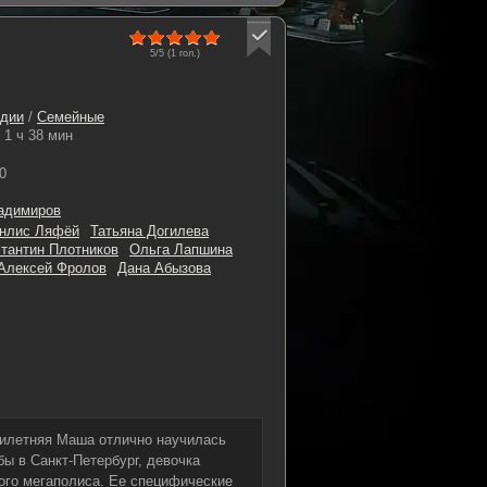
5/5 (
1
гол.)
дии
/
Семейные
1 ч 38 мин
0
адимиров
енлис Ляфёй
Татьяна Догилева
тантин Плотников
Ольга Лапшина
Алексей Фролов
Дана Абызова
тилетняя Маша отлично научилась
ы в Санкт-Петербург, девочка
ого мегаполиса. Ее специфические