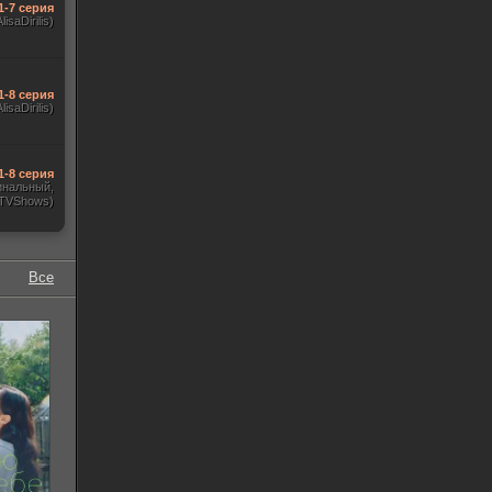
1-7 серия
AlisaDirilis)
1-8 серия
AlisaDirilis)
1-8 серия
инальный,
 TVShows)
Все