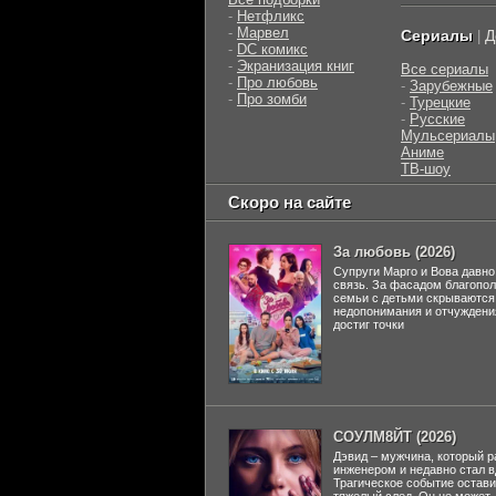
-
Нетфликс
-
Марвел
Сериалы
Д
|
-
DC комикс
-
Экранизация книг
Все сериалы
-
Про любовь
-
Зарубежные
-
Про зомби
-
Турецкие
-
Русские
Мульсериалы
Аниме
ТВ-шоу
Скоро на сайте
За любовь (2026)
Супруги Марго и Вова давно
связь. За фасадом благопо
семьи с детьми скрываются
недопонимания и отчуждени
достиг точки
СОУЛМ8ЙТ (2026)
Дэвид – мужчина, который р
инженером и недавно стал 
Трагическое событие остави