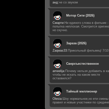
анд:
че со звуком
Мотор Сити (2026)
Смарти:
Ни единого слова в фильме -
попытка неплохая. Смотрится оригин
но скучно.
Зараза (2026)
Zaqwas33:
Прикольный фильмец! 7/10
Сверхъестественное
ameelija:
Почему нельзя добавить в ка
чтобы не искать на каком месте
остаовился?
Тайный миллионер
Olesia:
Шоу нормальное,но ети смены
правил и новые участники по средин