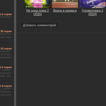
Не одна дома 2
Врачи в кризисе
Головоломка 2
(2025)
(2024)
1-6 серия
Субтитры)
Добавить комментарий
-30 серия
требуется,
Субтитры)
-10 серия
Production,
Субтитры,
раинский,
Субтитры)
1-5 серия
 Coldfilm,
инальный,
udio. 18+,
ж HDrezka
, TVShows)
1-8 серия
 Coldfilm,
 TVShows,
Heatsound,
, Jaskier,
ж Flarrow
ewComers)