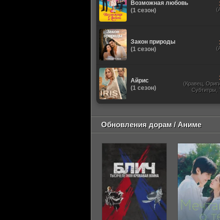
Возможная любовь
(
(1 сезон)
Закон природы
(
(1 сезон)
Айрис
(Кравец, Ориг
(1 сезон)
Субтитры,
Обновления дорам / Аниме