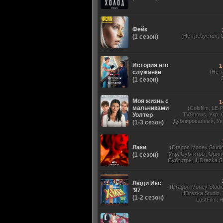
Фейк
(Не требуется, 
(1 сезон)
История его
1
служанки
(Не 
(1 сезон)
Моя жизнь с
1
мальчиками
(Coldfilm, LE-
Уолтер
TVShows, Укр. 
Дублированный, Ук
(1-3 сезон)
Оригинальный, 
Лаки
(Dragon Money Studio,
Укр. Субтитры, Ориг
(1 сезон)
Субтитры, HDrezka St
HDrezka Studio, Дубля
St. 18+, LostFilm
Люди Икс
(Dragon Money Studio,
’97
HDrezka Studio,
(1-2 сезон)
LostFilm, 
Оригинальный
Субтитры, Дубля
Films, N