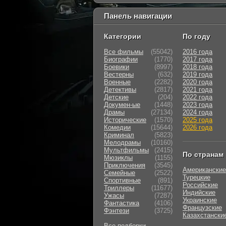
Панель навигации
Категории
По году
Все фильмы
(55042)
2016 года
Биографии
(1770)
2017 года
Боевики
(8997)
2018 года
Вестерны
(632)
2019 года
Военные
(2282)
2020 года
Детективы
(2817)
2021 года
Детские
(204)
2022 года
Докумен-ые
(1448)
2023 года
Драмы
(27134)
2024 года
Исторические
(1570)
2025 года
Комедии
(15644)
2026 года
Криминал
(5823)
Мелодрамы
(10160)
Мультфильмы
(2415)
По странам
Мюзиклы
(1155)
Приключения
(3545)
Американские
Семейные
(2522)
Турецкие
Cпортивные
(891)
Российские
Триллеры
(11677)
Индийские
Ужасы
(7287)
Украинские
Фантастика
(4106)
Французские
Фэнтези
(3725)
Казахстански
Все подборки