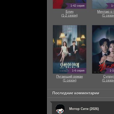
1-42 серия
1-
Блич
Мечтаю о 
(1-2 сезон)
(1 сезон
1-6 серия
1-1
Пугающий роман
Супруг
(1 сезон)
(1 сезон
Последние комментарии
Мотор Сити (2026)