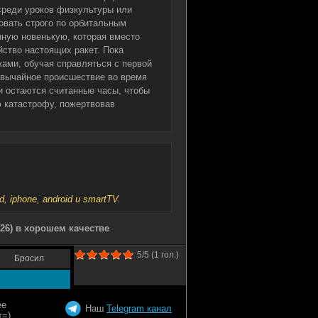
среди уроков физкультуры или
овать строго по орбитальным
нную новенькую, которая вместо
йство настоящих ракет. Пока
ками, обучая справляться с первой
звычайное происшествие во время
и остаются считанные часы, чтобы
 катастрофу, пожертвовав
iphone, android и smartTV.
26) в хорошем качестве
5
/5 (
1
гол.)
Бросил
Наш
Telegram канал