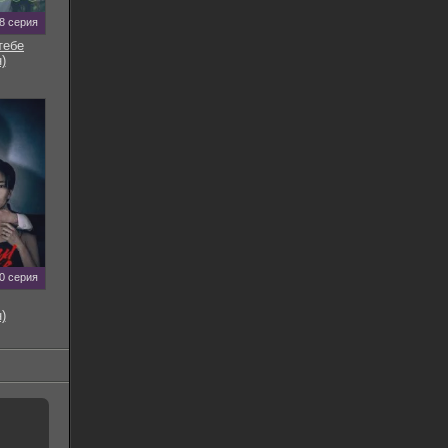
8 серия
тебе
)
0 серия
)