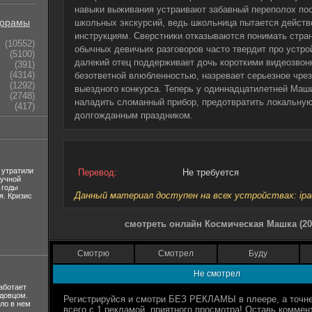
навыки выживания устраивают забавный переполох по
орамы
школьных экскурсий, ведь школьница пытается действ
инструкциям. Сверстники отказываются понимать стра
(10552)
обычных девичьих разговоров часто твердит про устро
(5100)
далекий отец поддерживает дочь короткими видеозвон
(391)
(4314)
безответной влюбленностью, назревает серьезное чре
(1292)
выездного конкурса. Теперь у одиннадцатилетней Маш
(2748)
наладить сломанный прибор, предотвратить локальную
(417)
долгожданным праздником.
 утратили
Перевод:
Не требуется
лучной
 годы
Данный материал доступен на всех устройствах: ipad, 
я. Кризис
смотреть онлайн Космическая Машка (20
Смотрю
Смотрел
Буду
Не смотрел
аботает
вдовцом.
ло в нем