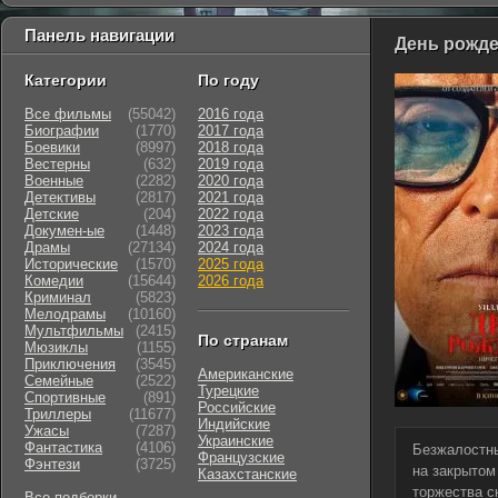
Панель навигации
День рожде
Категории
По году
Все фильмы
(55042)
2016 года
Биографии
(1770)
2017 года
Боевики
(8997)
2018 года
Вестерны
(632)
2019 года
Военные
(2282)
2020 года
Детективы
(2817)
2021 года
Детские
(204)
2022 года
Докумен-ые
(1448)
2023 года
Драмы
(27134)
2024 года
Исторические
(1570)
2025 года
Комедии
(15644)
2026 года
Криминал
(5823)
Мелодрамы
(10160)
Мультфильмы
(2415)
По странам
Мюзиклы
(1155)
Приключения
(3545)
Американские
Семейные
(2522)
Турецкие
Cпортивные
(891)
Российские
Триллеры
(11677)
Индийские
Ужасы
(7287)
Украинские
Фантастика
(4106)
Безжалостны
Французские
Фэнтези
(3725)
на закрытом
Казахстанские
торжества с
Все подборки