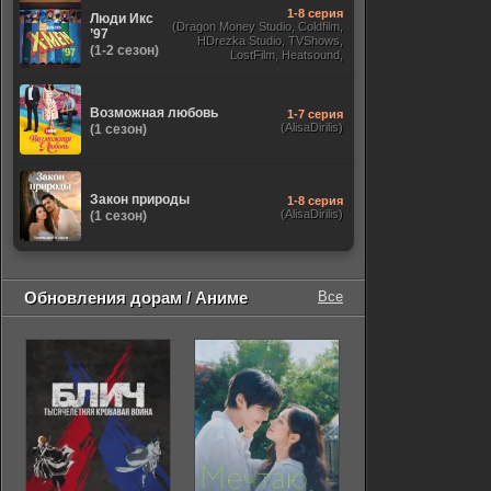
1-8 серия
Люди Икс
(Dragon Money Studio, Coldfilm,
’97
HDrezka Studio, TVShows,
(1-2 сезон)
LostFilm, Heatsound,
Оригинальный, Jaskier,
Субтитры, Дубляж Flarrow
Films, NewComers)
Возможная любовь
1-7 серия
(AlisaDirilis)
(1 сезон)
Закон природы
1-8 серия
(AlisaDirilis)
(1 сезон)
Обновления дорам / Аниме
Все