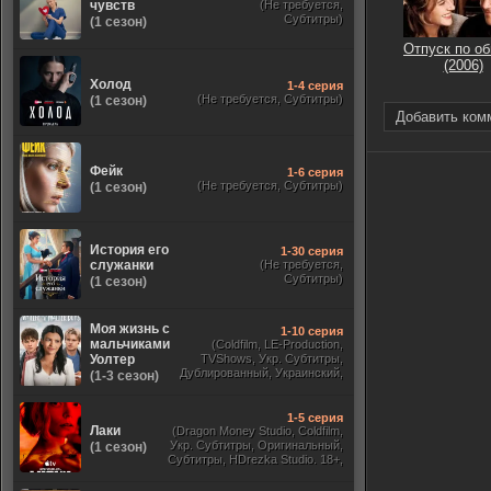
чувств
(Не требуется,
Субтитры)
(1 сезон)
Отпуск по о
(2006)
Холод
1-4 серия
(Не требуется, Субтитры)
(1 сезон)
Добавить ком
Фейк
1-6 серия
(Не требуется, Субтитры)
(1 сезон)
История его
1-30 серия
служанки
(Не требуется,
Субтитры)
(1 сезон)
Моя жизнь с
1-10 серия
мальчиками
(Coldfilm, LE-Production,
Уолтер
TVShows, Укр. Субтитры,
Дублированный, Украинский,
(1-3 сезон)
Оригинальный, Субтитры)
1-5 серия
Лаки
(Dragon Money Studio, Coldfilm,
Укр. Субтитры, Оригинальный,
(1 сезон)
Субтитры, HDrezka Studio. 18+,
HDrezka Studio, Дубляж HDrezka
St. 18+, LostFilm, TVShows)