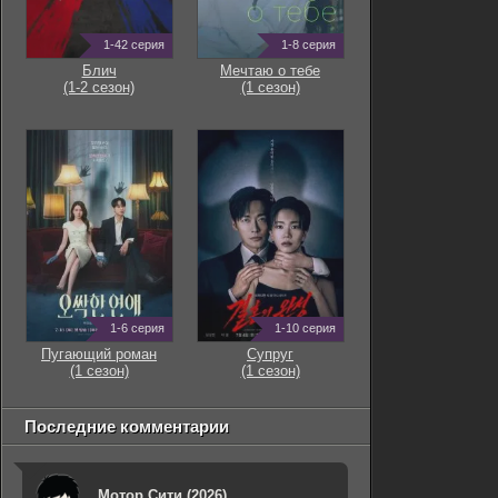
1-42 серия
1-8 серия
Блич
Мечтаю о тебе
(1-2 сезон)
(1 сезон)
1-6 серия
1-10 серия
Пугающий роман
Супруг
(1 сезон)
(1 сезон)
Последние комментарии
Мотор Сити (2026)