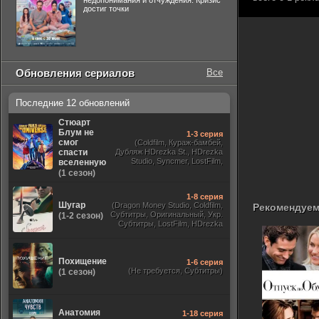
недопонимания и отчуждения. Кризис
достиг точки
Обновления сериалов
Все
Последние 12 обновлений
Стюарт
Блум не
1-3 серия
смог
(Coldfilm, Кураж-бамбей,
спасти
Дубляж HDrezka St., HDrezka
Studio, Syncmer, LostFilm,
вселенную
Украинский, Оригинальный,
(1 сезон)
TVShows)
1-8 серия
Шугар
(Dragon Money Studio, Coldfilm,
Рекомендуем
Субтитры, Оригинальный, Укр.
(1-2 сезон)
Субтитры, LostFilm, HDrezka
Studio, ViruseProject, Red Head
Sound, Newstudio, TVShows,
Дублированный, Jaskier)
Похищение
1-6 серия
(Не требуется, Субтитры)
(1 сезон)
Анатомия
1-18 серия