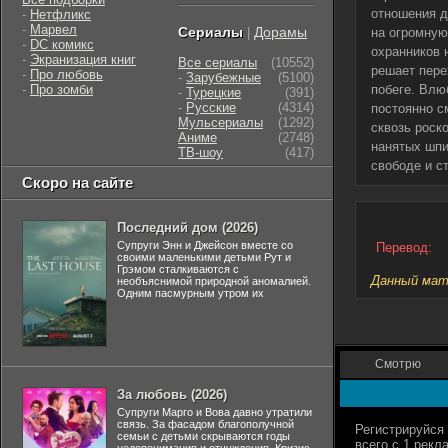
отношения д
-
Нетфликс
-
Марвел
Сериалы
Дорамы
|
на огромную
-
DC комикс
охранников 
-
Экранизация книг
Все сериалы
(10552)
решает пере
-
Про любовь
-
Зарубежные
(5100)
-
Про зомби
побеге. Влю
-
Турецкие
(391)
-
Русские
(4314)
постоянно с
Мульсериалы
(1292)
сквозь роск
Аниме
(2748)
нанятых шпи
ТВ-шоу
(417)
свободе и ст
Скоро на сайте
Последний дом (2026)
Супруги Энн и Джейсон вместе со
Перевод:
своими маленькими детьми Рут и
Грэмом сталкиваются с
Данный мате
необъяснимой природной аномалией.
Одним пасмурным утром их
Смотрю
За любовь (2026)
Супруги Марго и Вова давно утратили
связь. За фасадом благополучной
семьи с детьми скрываются годы