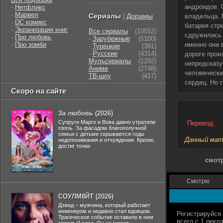
андроидов. 
-
Нетфликс
-
Марвел
Сериалы
Дорамы
|
владельца. 
-
DC комикс
батарея стр
-
Экранизация книг
Все сериалы
(10552)
сдружились 
-
Про любовь
-
Зарубежные
(5100)
-
Про зомби
именно они 
-
Турецкие
(391)
-
Русские
(4314)
дороге прои
Мульсериалы
(1292)
непредсказу
Аниме
(2748)
человечески
ТВ-шоу
(417)
сердец. Но 
Скоро на сайте
За любовь (2026)
Супруги Марго и Вова давно утратили
Перевод:
связь. За фасадом благополучной
семьи с детьми скрываются годы
Данный мате
недопонимания и отчуждения. Кризис
достиг точки
смотр
Смотрю
СОУЛМ8ЙТ (2026)
Дэвид – мужчина, который работает
инженером и недавно стал вдовцом.
Трагическое событие оставило в нем