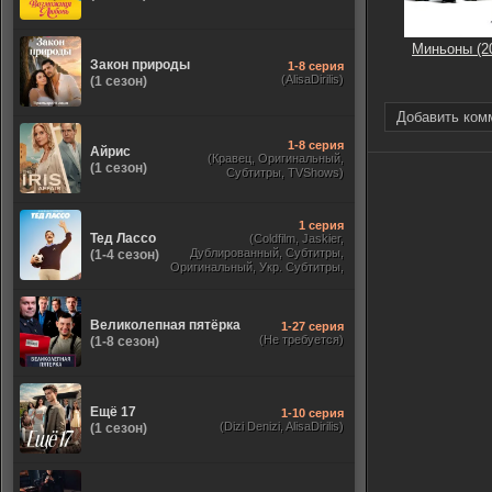
Миньоны (2
Закон природы
1-8 серия
(AlisaDirilis)
(1 сезон)
Добавить ком
1-8 серия
Айрис
(Кравец, Оригинальный,
(1 сезон)
Субтитры, TVShows)
1 серия
Тед Лассо
(Coldfilm, Jaskier,
Дублированный, Субтитры,
(1-4 сезон)
Оригинальный, Укр. Субтитры,
TVShows, HDrezka Studio. 18+,
HDrezka Studio, Украинский)
Великолепная пятёрка
1-27 серия
(Не требуется)
(1-8 сезон)
Ещё 17
1-10 серия
(Dizi Denizi, AlisaDirilis)
(1 сезон)