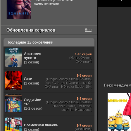
тяжелый след. Он не может
самостоятельно
Обновления сериалов
Все
Последние 12 обновлений
Анатомия
1-16 серия
чувств
(Не требуется,
Субтитры)
(1 сезон)
1-5 серия
Лаки
(Dragon Money Studio, Coldfilm,
Укр. Субтитры, Оригинальный,
(1 сезон)
Рекомендуем
Субтитры, HDrezka Studio. 18+,
HDrezka Studio, Дубляж HDrezka
St. 18+, LostFilm, TVShows)
1-8 серия
Люди Икс
(Dragon Money Studio, Coldfilm,
’97
HDrezka Studio, TVShows,
(1-2 сезон)
LostFilm, Heatsound,
Оригинальный, Jaskier,
Субтитры, Дубляж Flarrow
Films, NewComers)
Возможная любовь
1-7 серия
(AlisaDirilis)
(1 сезон)