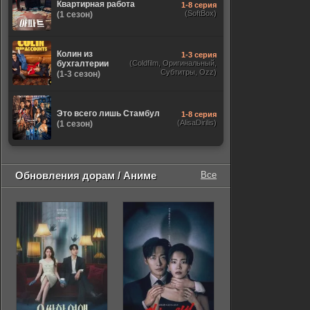
Квартирная работа
1-8 серия
(SoftBox)
(1 сезон)
Колин из
1-3 серия
бухгалтерии
(Coldfilm, Оригинальный,
Субтитры, Ozz)
(1-3 сезон)
Это всего лишь Стамбул
1-8 серия
(AlisaDirilis)
(1 сезон)
Обновления дорам / Аниме
Все