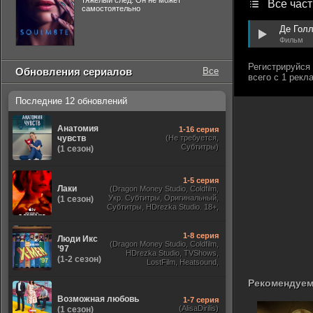
тяжелый след. Он не может
Все част
самостоятельно
Де Голл
Фильм
Обновления сериалов
Все
Последние 12 обновлений
Анатомия
1-16 серия
чувств
(Не требуется,
Субтитры)
(1 сезон)
1-5 серия
Лаки
(Dragon Money Studio, Coldfilm,
Укр. Субтитры, Оригинальный,
(1 сезон)
Субтитры, HDrezka Studio. 18+,
HDrezka Studio, Дубляж HDrezka
St. 18+, LostFilm, TVShows)
1-8 серия
Люди Икс
(Dragon Money Studio, Coldfilm,
’97
HDrezka Studio, TVShows,
(1-2 сезон)
LostFilm, Heatsound,
Оригинальный, Jaskier,
Субтитры, Дубляж Flarrow
Рекомендуем
Films, NewComers)
Возможная любовь
1-7 серия
(AlisaDirilis)
(1 сезон)