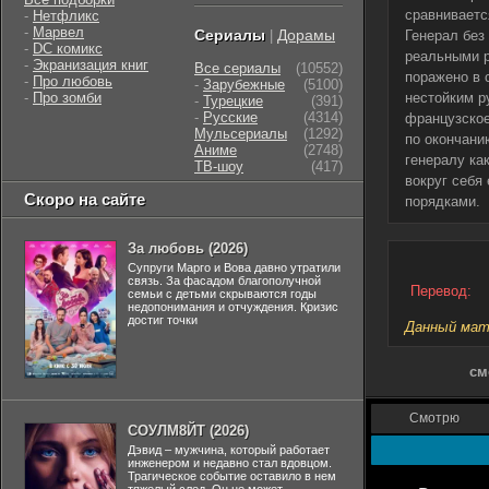
сравниваетс
-
Нетфликс
-
Марвел
Сериалы
Дорамы
|
Генерал без
-
DC комикс
реальными р
-
Экранизация книг
Все сериалы
(10552)
поражено в 
-
Про любовь
-
Зарубежные
(5100)
-
Про зомби
нестойким р
-
Турецкие
(391)
-
Русские
(4314)
французское
Мульсериалы
(1292)
по окончани
Аниме
(2748)
генералу ка
ТВ-шоу
(417)
вокруг себя
Скоро на сайте
порядками.
За любовь (2026)
Супруги Марго и Вова давно утратили
связь. За фасадом благополучной
Перевод:
семьи с детьми скрываются годы
недопонимания и отчуждения. Кризис
достиг точки
Данный мате
см
Смотрю
СОУЛМ8ЙТ (2026)
Дэвид – мужчина, который работает
инженером и недавно стал вдовцом.
Трагическое событие оставило в нем