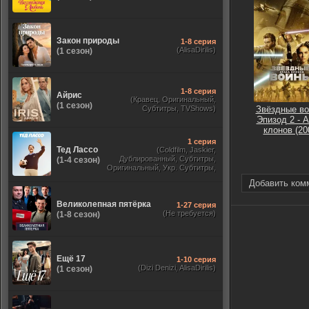
Закон природы
1-8 серия
(AlisaDirilis)
(1 сезон)
1-8 серия
Айрис
(Кравец, Оригинальный,
(1 сезон)
Субтитры, TVShows)
Звёздные во
Эпизод 2 - А
клонов (20
1 серия
Тед Лассо
(Coldfilm, Jaskier,
Дублированный, Субтитры,
(1-4 сезон)
Оригинальный, Укр. Субтитры,
TVShows, HDrezka Studio. 18+,
Добавить ком
HDrezka Studio, Украинский)
Великолепная пятёрка
1-27 серия
(Не требуется)
(1-8 сезон)
Ещё 17
1-10 серия
(Dizi Denizi, AlisaDirilis)
(1 сезон)