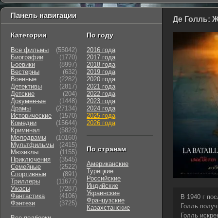
Панель навигации
Де Голль: 
Категории
По году
Все фильмы
(55042)
2016 года
Биографии
(1770)
2017 года
Боевики
(8997)
2018 года
Вестерны
(632)
2019 года
Военные
(2282)
2020 года
Детективы
(2817)
2021 года
Детские
(204)
2022 года
Докумен-ые
(1448)
2023 года
Драмы
(27134)
2024 года
Исторические
(1570)
2025 года
Комедии
(15644)
2026 года
Криминал
(5823)
Мелодрамы
(10160)
Мультфильмы
(2415)
По странам
Мюзиклы
(1155)
Приключения
(3545)
Американские
Семейные
(2522)
Турецкие
Cпортивные
(891)
Российские
Триллеры
(11677)
Индийские
Ужасы
(7287)
Украинские
Фантастика
(4106)
В 1940 г по
Французские
Фэнтези
(3725)
Голль получ
Казахстанские
Голль искре
Все подборки