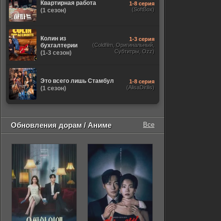
Квартирная работа
1-8 серия
(SoftBox)
(1 сезон)
Колин из
1-3 серия
бухгалтерии
(Coldfilm, Оригинальный,
Субтитры, Ozz)
(1-3 сезон)
Это всего лишь Стамбул
1-8 серия
(AlisaDirilis)
(1 сезон)
Обновления дорам / Аниме
Все