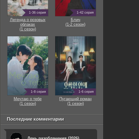
1-36 серия
1-42 серия
Легенда о розовых
Блич
облаках
(1-2 сезон)
(1 сезон)
1-8 серия
1-6 серия
Мечтаю о тебе
Пугающий роман
(1 сезон)
(1 сезон)
Последние комментарии
День разоблачения (2026)