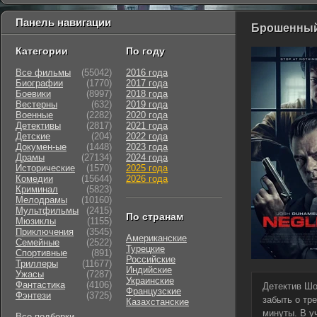
Панель навигации
Брошенный 
Категории
По году
Все фильмы
(55042)
2016 года
Биографии
(1770)
2017 года
Боевики
(8997)
2018 года
Вестерны
(632)
2019 года
Военные
(2282)
2020 года
Детективы
(2817)
2021 года
Детские
(204)
2022 года
Докумен-ые
(1448)
2023 года
Драмы
(27134)
2024 года
Исторические
(1570)
2025 года
Комедии
(15644)
2026 года
Криминал
(5823)
Мелодрамы
(10160)
Мультфильмы
(2415)
По странам
Мюзиклы
(1155)
Приключения
(3545)
Американские
Семейные
(2522)
Турецкие
Cпортивные
(891)
Российские
Триллеры
(11677)
Индийские
Ужасы
(7287)
Украинские
Фантастика
(4106)
Детектив Шо
Французские
Фэнтези
(3725)
забыть о тр
Казахстанские
минуты. В у
Все подборки