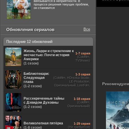
ввязывается в неприятности. В
процессе решения текущих проблем,
он становится
Обновления сериалов
Все
Последние 12 обновлений
Жизнь, Ларри и стремление к
1-7 серия
несчастью: Почти история
(Coldfilm,
Америки
TVShows)
(1 сезон)
Библиотекари:
1-3 серия
Следующая
(Coldfilm, HDrezka Studio,
глава
LE-Production,
Рекомендуем
Оригинальный, LostFilm,
(1-2 сезон)
TVShows)
Рассекреченные тайны
1-18 серия
с Дэвидом Духовны
(Coldfilm,
Оригинальный)
(1-2 сезон)
Великолепная пятёрка
1-29 серия
(Не требуется)
(1-8 сезон)