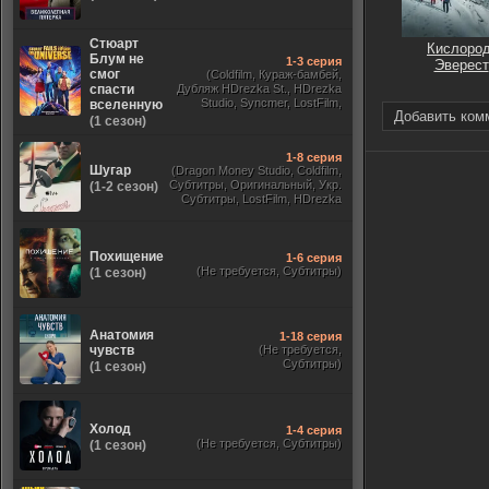
Стюарт
Кислород
Блум не
1-3 серия
Эверест
смог
(Coldfilm, Кураж-бамбей,
спасти
Дубляж HDrezka St., HDrezka
Studio, Syncmer, LostFilm,
вселенную
Добавить ком
Украинский, Оригинальный,
(1 сезон)
TVShows)
1-8 серия
Шугар
(Dragon Money Studio, Coldfilm,
Субтитры, Оригинальный, Укр.
(1-2 сезон)
Субтитры, LostFilm, HDrezka
Studio, ViruseProject, Red Head
Sound, Newstudio, TVShows,
Дублированный, Jaskier)
Похищение
1-6 серия
(Не требуется, Субтитры)
(1 сезон)
Анатомия
1-18 серия
чувств
(Не требуется,
Субтитры)
(1 сезон)
Холод
1-4 серия
(Не требуется, Субтитры)
(1 сезон)