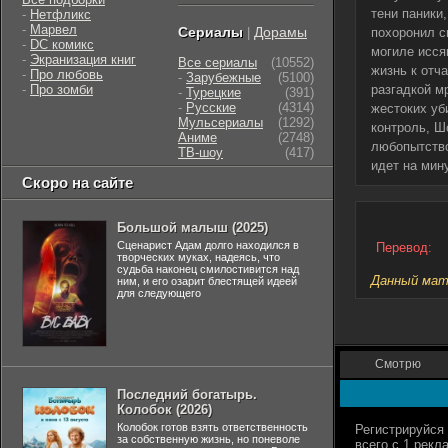
тени паники
-
Нетфликс
-
Марвел
Сериалы
Дорамы
|
похоронил с
-
DC комикс
могиле исся
-
Экранизация книг
Все сериалы
(10552)
жизнь к отч
-
Про любовь
-
Зарубежные
(5100)
-
Про зомби
разгадкой м
-
Турецкие
(391)
-
Русские
(4314)
жестоких уб
Мульсериалы
(1292)
контроль, Ш
Аниме
(2748)
любопытство
ТВ-шоу
(417)
идет на мин
Скоро на сайте
Большой малыш (2025)
Сценарист Адам долго находился в
Перевод:
творческих муках, надеясь, что
судьба наконец смилостивится над
Данный мате
ним, и его озарит блестящей идеей
для следующего
Смотрю
Последний богатырь.
Колобок (2026)
Колобок готов взять ответственность
за собственную жизнь, но поневоле