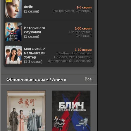
Фейк
1-6 серия
(Не требуется, Субтитры)
(1 сезон)
История его
1-30 серия
служанки
(Не требуется,
Субтитры)
(1 сезон)
Моя жизнь с
1-10 серия
мальчиками
(Coldfilm, LE-Production,
Уолтер
TVShows, Укр. Субтитры,
Дублированный, Украинский,
(1-3 сезон)
Оригинальный, Субтитры)
Обновления дорам / Аниме
Все