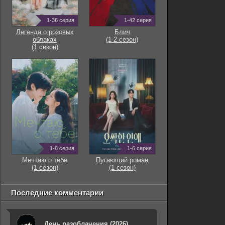
1-36 серия
1-42 серия
Легенда о розовых
Блич
облаках
(1-2 сезон)
(1 сезон)
1-8 серия
1-6 серия
Мечтаю о тебе
Пугающий роман
(1 сезон)
(1 сезон)
Последние комментарии
День разоблачения (2026)