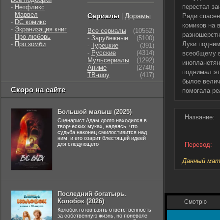
перестал за
-
Нетфликс
-
Марвел
Сериалы
Дорамы
|
Ради спасен
-
DC комикс
комиков на 
-
Экранизация книг
Все сериалы
(10552)
разношерстн
-
Про любовь
-
Зарубежные
(5100)
-
Про зомби
Луки подним
-
Турецкие
(391)
-
Русские
(4314)
всеобщему в
Мульсериалы
(1292)
инопланетян
Аниме
(2748)
поднимал эт
ТВ-шоу
(417)
былое велич
Скоро на сайте
помогала ре
Большой малыш (2025)
Название:
Сценарист Адам долго находился в
творческих муках, надеясь, что
судьба наконец смилостивится над
ним, и его озарит блестящей идеей
для следующего
Перевод:
Данный мате
Последний богатырь.
Колобок (2026)
Смотрю
Колобок готов взять ответственность
за собственную жизнь, но поневоле