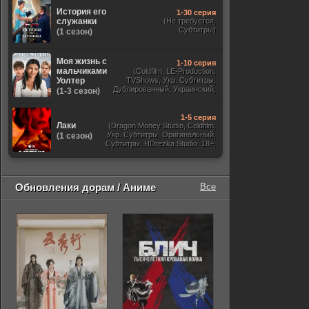
История его
1-30 серия
служанки
(Не требуется,
Субтитры)
(1 сезон)
Моя жизнь с
1-10 серия
мальчиками
(Coldfilm, LE-Production,
Уолтер
TVShows, Укр. Субтитры,
Дублированный, Украинский,
(1-3 сезон)
Оригинальный, Субтитры)
1-5 серия
Лаки
(Dragon Money Studio, Coldfilm,
Укр. Субтитры, Оригинальный,
(1 сезон)
Субтитры, HDrezka Studio. 18+,
HDrezka Studio, Дубляж HDrezka
St. 18+, LostFilm, TVShows)
Обновления дорам / Аниме
Все