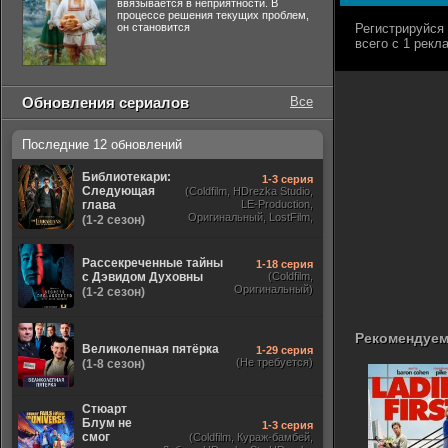
ввязывается в неприятности. В
процессе решения текущих проблем,
он становится
Обновления сериалов
Все
Последние 12 обновлений
Библиотекари:
1-3 серия
Следующая
(Coldfilm, HDrezka Studio,
глава
LE-Production,
Оригинальный, LostFilm,
(1-2 сезон)
TVShows)
Рассекреченные тайны
1-18 серия
с Дэвидом Духовны
(Coldfilm,
Оригинальный)
(1-2 сезон)
Рекомендуем
Великолепная пятёрка
1-29 серия
(Не требуется)
(1-8 сезон)
Стюарт
Блум не
1-3 серия
смог
(Coldfilm, Кураж-бамбей,