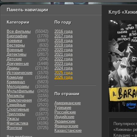
Панель навигации
Клуб «Хижин
Категории
По году
Все фильмы
(55042)
2016 года
Биографии
(1770)
2017 года
Боевики
(8997)
2018 года
Вестерны
(632)
2019 года
Военные
(2282)
2020 года
Детективы
(2817)
2021 года
Детские
(204)
2022 года
Докумен-ые
(1448)
2023 года
Драмы
(27134)
2024 года
Исторические
(1570)
2025 года
Комедии
(15644)
2026 года
Криминал
(5823)
Мелодрамы
(10160)
Мультфильмы
(2415)
По странам
Мюзиклы
(1155)
Приключения
(3545)
Американские
Семейные
(2522)
Турецкие
Cпортивные
(891)
Российские
Триллеры
(11677)
Индийские
Ужасы
(7287)
Украинские
Фантастика
(4106)
Популярност
Французские
Фэнтези
(3725)
«Хижина» ре
Казахстанские
Клаудию – м
Все подборки