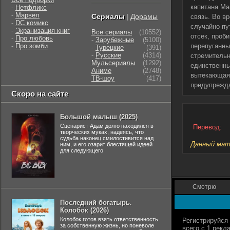
капитана Ма
-
Нетфликс
-
Марвел
Сериалы
Дорамы
|
связь. Во в
-
DC комикс
случайно пу
-
Экранизация книг
Все сериалы
(10552)
отсек, проб
-
Про любовь
-
Зарубежные
(5100)
-
Про зомби
перепуганны
-
Турецкие
(391)
-
Русские
(4314)
стремительн
Мульсериалы
(1292)
единственны
Аниме
(2748)
вытекающая 
ТВ-шоу
(417)
предупрежда
Скоро на сайте
Большой малыш (2025)
Сценарист Адам долго находился в
Перевод:
творческих муках, надеясь, что
судьба наконец смилостивится над
Данный мате
ним, и его озарит блестящей идеей
для следующего
Смотрю
Последний богатырь.
Колобок (2026)
Колобок готов взять ответственность
за собственную жизнь, но поневоле