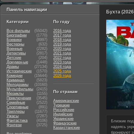
Панель навигации
Бухта (2026
Категории
По году
Все фильмы
(55042)
2016 года
Биографии
(1770)
2017 года
Боевики
(8997)
2018 года
Вестерны
(632)
2019 года
Военные
(2282)
2020 года
Детективы
(2817)
2021 года
Детские
(204)
2022 года
Докумен-ые
(1448)
2023 года
Драмы
(27134)
2024 года
Исторические
(1570)
2025 года
Комедии
(15644)
2026 года
Криминал
(5823)
Мелодрамы
(10160)
Мультфильмы
(2415)
По странам
Мюзиклы
(1155)
Приключения
(3545)
Американские
Семейные
(2522)
Турецкие
Cпортивные
(891)
Российские
Триллеры
(11677)
Индийские
Ужасы
(7287)
Украинские
Фантастика
(4106)
Близкие под
Французские
Фэнтези
(3725)
надеясь укр
Казахстанские
бронируют э
Все подборки