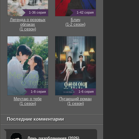
1-36 серия
1-42 серия
Легенда о розовых
Блич
облаках
(1-2 сезон)
(1 сезон)
1-8 серия
1-6 серия
Мечтаю о тебе
Пугающий роман
(1 сезон)
(1 сезон)
Последние комментарии
День разоблачения (2026)