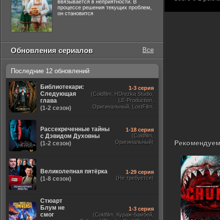
ввязывается в неприятности. В
процессе решения текущих проблем,
он становится
Обновления сериалов
Все
Последние 12 обновлений
Библиотекари:
1-3 серия
Следующая
(Coldfilm, HDrezka Studio,
глава
LE-Production,
Оригинальный, LostFilm,
(1-2 сезон)
TVShows)
Рассекреченные тайны
1-18 серия
с Дэвидом Духовны
(Coldfilm,
Оригинальный)
Рекомендуем
(1-2 сезон)
Великолепная пятёрка
1-29 серия
(Не требуется)
(1-8 сезон)
Стюарт
Блум не
1-3 серия
смог
(Coldfilm, Кураж-бамбей,