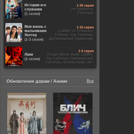
История его
1-30 серия
служанки
(Не требуется,
Субтитры)
(1 сезон)
Моя жизнь с
1-10 серия
мальчиками
(Coldfilm, LE-Production,
Уолтер
TVShows, Укр. Субтитры,
Дублированный, Украинский,
(1-3 сезон)
Оригинальный, Субтитры)
1-5 серия
Лаки
(Dragon Money Studio, Coldfilm,
Укр. Субтитры, Оригинальный,
(1 сезон)
Субтитры, HDrezka Studio. 18+,
HDrezka Studio, Дубляж HDrezka
St. 18+, LostFilm, TVShows)
Обновления дорам / Аниме
Все