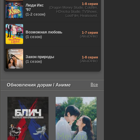
1-8 серия
Люди Икс
(Dragon Money Studio, Coldfilm,
’97
HDrezka Studio, TVShows,
(1-2 сезон)
LostFilm, Heatsound,
Оригинальный, Jaskier,
Субтитры, Дубляж Flarrow
Films, NewComers)
Возможная любовь
1-7 серия
(AlisaDirilis)
(1 сезон)
Закон природы
1-8 серия
(AlisaDirilis)
(1 сезон)
Обновления дорам / Аниме
Все