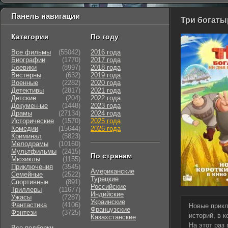
Панель навигации
Три богатыр
Категории
По году
Все фильмы
(55042)
2016 года
Биографии
(1770)
2017 года
Боевики
(8997)
2018 года
Вестерны
(632)
2019 года
Военные
(2282)
2020 года
Детективы
(2817)
2021 года
Детские
(204)
2022 года
Докумен-ые
(1448)
2023 года
Драмы
(27134)
2024 года
Исторические
(1570)
2025 года
Комедии
(15644)
2026 года
Криминал
(5823)
Мелодрамы
(10160)
Мультфильмы
(2415)
По странам
Мюзиклы
(1155)
Приключения
(3545)
Американские
Семейные
(2522)
Турецкие
Cпортивные
(891)
Российские
Триллеры
(11677)
Индийские
Ужасы
(7287)
Украинские
Фантастика
(4106)
Новые прикл
Французские
Фэнтези
(3725)
историй, в 
Казахстанские
На этот раз
Все подборки