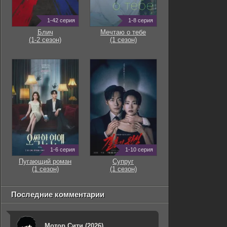
1-42 серия
1-8 серия
Блич
Мечтаю о тебе
(1-2 сезон)
(1 сезон)
1-6 серия
1-10 серия
Пугающий роман
Супруг
(1 сезон)
(1 сезон)
Последние комментарии
Мотор Сити (2026)