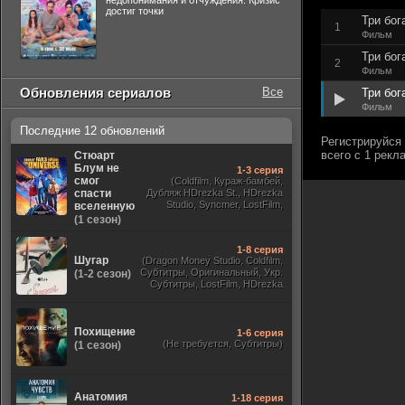
недопонимания и отчуждения. Кризис
достиг точки
Три бог
1
Фильм
Три бог
2
Фильм
Обновления сериалов
Все
Три бог
Фильм
Последние 12 обновлений
Стюарт
Блум не
1-3 серия
смог
(Coldfilm, Кураж-бамбей,
спасти
Дубляж HDrezka St., HDrezka
Studio, Syncmer, LostFilm,
вселенную
Украинский, Оригинальный,
(1 сезон)
TVShows)
1-8 серия
Шугар
(Dragon Money Studio, Coldfilm,
Субтитры, Оригинальный, Укр.
(1-2 сезон)
Субтитры, LostFilm, HDrezka
Studio, ViruseProject, Red Head
Sound, Newstudio, TVShows,
Дублированный, Jaskier)
Похищение
1-6 серия
(Не требуется, Субтитры)
(1 сезон)
Анатомия
1-18 серия