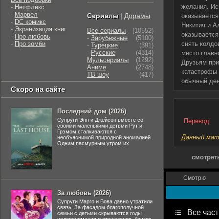
желания. Ис
-
Нетфликс
-
Марвел
Сериалы
Дорамы
|
оказывается
-
DC комикс
Никитич и А
-
Экранизация книг
Все сериалы
(10552)
оказывается
-
Про любовь
-
Зарубежные
(5100)
-
Про зомби
снять колдо
-
Турецкие
(391)
-
Русские
(4314)
место главн
Мульсериалы
(1292)
Друзьям при
Аниме
(2748)
катастрофы 
ТВ-шоу
(417)
обычный ден
Скоро на сайте
Последний дом (2026)
Супруги Энн и Джейсон вместе со
Перевод:
своими маленькими детьми Рут и
Грэмом сталкиваются с
Данный мате
необъяснимой природной аномалией.
Одним пасмурным утром их
смотреть
Смотрю
За любовь (2026)
Супруги Марго и Вова давно утратили
связь. За фасадом благополучной
Все част
семьи с детьми скрываются годы