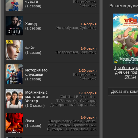
чувств
(Не требуется,
Рекомендуем
Субтитры)
(1 сезон)
Холод
1-4 серия
(Не требуется, Субтитры)
(1 сезон)
Фейк
1-6 серия
(Не требуется, Субтитры)
(1 сезон)
Три богатыр
История его
1-30 серия
дня без под
служанки
(Не требуется,
(2024)
Субтитры)
(1 сезон)
Добавить ком
Моя жизнь с
1-10 серия
мальчиками
(Coldfilm, LE-Production,
Уолтер
TVShows, Укр. Субтитры,
Дублированный, Украинский,
(1-3 сезон)
Оригинальный, Субтитры)
1-5 серия
Лаки
(Dragon Money Studio, Coldfilm,
Укр. Субтитры, Оригинальный,
(1 сезон)
Субтитры, HDrezka Studio. 18+,
HDrezka Studio, Дубляж HDrezka
St. 18+, LostFilm, TVShows)