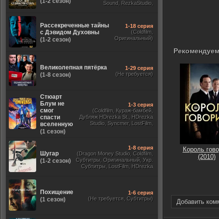
(1-2 сезон)
Sound, RezkaStudio,
Оригинальный,
ViruseProject)
Рассекреченные тайны
1-18 серия
с Дэвидом Духовны
(Coldfilm,
Оригинальный)
(1-2 сезон)
Рекомендуем
Великолепная пятёрка
1-29 серия
(Не требуется)
(1-8 сезон)
Стюарт
Блум не
1-3 серия
смог
(Coldfilm, Кураж-бамбей,
спасти
Дубляж HDrezka St., HDrezka
Studio, Syncmer, LostFilm,
вселенную
Украинский, Оригинальный,
(1 сезон)
TVShows)
1-8 серия
Король гово
Шугар
(Dragon Money Studio, Coldfilm,
(2010)
Субтитры, Оригинальный, Укр.
(1-2 сезон)
Субтитры, LostFilm, HDrezka
Studio, ViruseProject, Red Head
Sound, Newstudio, TVShows,
Дублированный, Jaskier)
Похищение
1-6 серия
(Не требуется, Субтитры)
(1 сезон)
Добавить ком