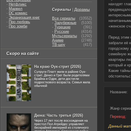
находят гла
-
Нетфликс
-
Марвел
Сериалы
Дорамы
|
предвещало 
-
DC комикс
интересными
-
Экранизация книг
Все сериалы
(10552)
начитанными
-
Про любовь
-
Зарубежные
(5100)
-
Про зомби
«женское сч
-
Турецкие
(391)
-
Русские
(4314)
Мульсериалы
(1292)
Перед этим 
Аниме
(2748)
забрали её 
ТВ-шоу
(417)
городскому 
Скоро на сайте
семейную жи
квартиры лю
который и к
На краю Оук-стрит (2026)
Какие тайны
Супруги Платт жили в районе Оук-
стрит. Дениз и Грег были родителями
обстоятельс
Брайна и Одри, дети достигли
подросткового возраста. Семья жила
обычной
Название:
Жанр сериа
Дюна: Часть третья (2026)
Перевод:
Через 17 лет после восхождения на
престол Пол Атрейдес управляет
Данный мате
бескрайней империей из столичного