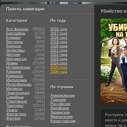
Панель навигации
Убийство на
Категории
По году
Все фильмы
(55042)
2016 года
Биографии
(1770)
2017 года
Боевики
(8997)
2018 года
Вестерны
(632)
2019 года
Военные
(2282)
2020 года
Детективы
(2817)
2021 года
Детские
(204)
2022 года
Докумен-ые
(1448)
2023 года
Драмы
(27134)
2024 года
Исторические
(1570)
2025 года
Комедии
(15644)
2026 года
Криминал
(5823)
Мелодрамы
(10160)
Мультфильмы
(2415)
По странам
Мюзиклы
(1155)
Приключения
(3545)
Американские
Семейные
(2522)
Турецкие
Cпортивные
(891)
Российские
Триллеры
(11677)
Индийские
Ужасы
(7287)
Украинские
Фантастика
(4106)
Екатерина, 
Французские
Фэнтези
(3725)
вместе и до
Казахстанские
мужья так и
Все подборки