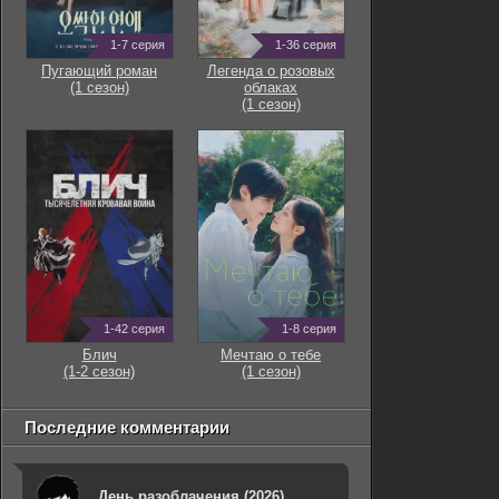
1-7 серия
1-36 серия
Пугающий роман
Легенда о розовых
(1 сезон)
облаках
(1 сезон)
1-42 серия
1-8 серия
Блич
Мечтаю о тебе
(1-2 сезон)
(1 сезон)
Последние комментарии
День разоблачения (2026)