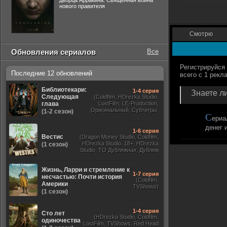
дворца Арракина. Священная война
нового правителя
Смотрю
Обновления сериалов
Все
Последние 12 обновлений
Библиотекари:
1-4 серия
Знаете ли
Следующая
(Coldfilm, HDrezka Studio,
глава
LostFilm, LE-Production,
Оригинальный, Субтитры,
(1-2 сезон)
С
Viju, TVShows,
ериа
RezkaStudio)
денег и
1-6 серия
Вестис
(Dragon Money Studio, Coldfilm,
HDrezka Studio. 18+, HDrezka
(1 сезон)
Studio, ТО Дубляжная, Дубляж
HDrezka St. 18+, LostFilm)
Жизнь, Ларри и стремление к
1-7 серия
несчастью: Почти история
(Coldfilm,
Америки
TVShows)
(1 сезон)
1-4 серия
Сто лет
(HDrezka Studio, Coldfilm,
одиночества
LostFilm, TVShows, Red Head