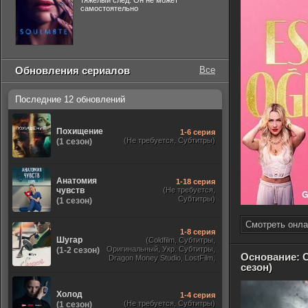
тяжелый след. Он не может
самостоятельно
Обновления сериалов
Все
Последние 12 обновлений
Похищение
1-6 серия
(Не требуется, Субтитры)
(1 сезон)
Анатомия
1-18 серия
чувств
(Не требуется,
Субтитры)
(1 сезон)
Смотреть онла
1-8 серия
Шугар
(Coldfilm, Субтитры,
Оригинальный, Укр. Субтитры,
(1-2 сезон)
Основание: О
Dragon Money Studio, LostFilm,
сезон)
HDrezka Studio, ViruseProject,
Red Head Sound, Newstudio,
TVShows, Дублированный,
Холод
Jaskier)
1-4 серия
(Не требуется, Субтитры)
(1 сезон)