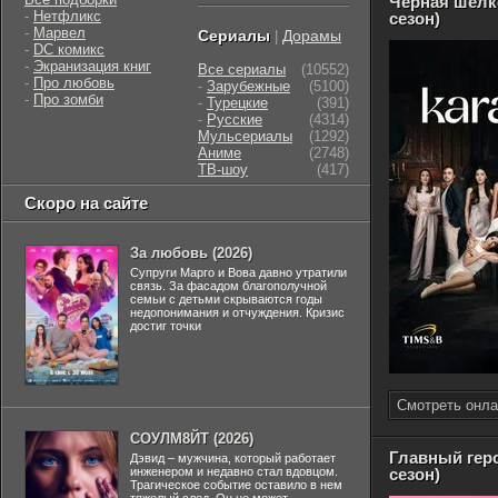
Чёрная шелк
-
Нетфликс
сезон)
-
Марвел
Сериалы
Дорамы
|
-
DC комикс
-
Экранизация книг
Все сериалы
(10552)
-
Про любовь
-
Зарубежные
(5100)
-
Про зомби
-
Турецкие
(391)
-
Русские
(4314)
Мульсериалы
(1292)
Аниме
(2748)
ТВ-шоу
(417)
Скоро на сайте
За любовь (2026)
Супруги Марго и Вова давно утратили
связь. За фасадом благополучной
семьи с детьми скрываются годы
недопонимания и отчуждения. Кризис
достиг точки
Смотреть онла
СОУЛМ8ЙТ (2026)
Главный геро
Дэвид – мужчина, который работает
инженером и недавно стал вдовцом.
сезон)
Трагическое событие оставило в нем