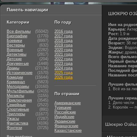
Панель навигации
ШЮКРЮ ОЗ
Категории
По году
Имя на родно
Карьера:
Акте
Все фильмы
(55042)
2016 года
Рост:
1.9 м
Биографии
(1770)
2017 года
Дата рождения
Боевики
(8997)
2018 года
Возраст:
38 ле
Вестерны
(632)
2019 года
Зодиак:
Водоле
Военные
(2282)
2020 года
Жанры:
драма,
Детективы
(2817)
2021 года
Всего фильмо
Детские
(204)
2022 года
Первый филь
Докумен-ые
(1448)
2023 года
Название пер
Драмы
(27134)
2024 года
Последний фи
Исторические
(1570)
2025 года
Название пос
Комедии
(15644)
2026 года
Криминал
(5823)
Лучшие филь
Мелодрамы
(10160)
1. Всё из-за л
Мультфильмы
(2415)
По странам
Мюзиклы
(1155)
Лучшие сери
Приключения
(3545)
1. Дело чести
Американские
Семейные
(2522)
2. Королёк — п
Турецкие
Cпортивные
(891)
Российские
Триллеры
(11677)
Индийские
Ужасы
(7287)
Украинские
Фантастика
(4106)
Шюкрю Озйыл
Французские
Фэнтези
(3725)
Казахстанские
Все подборки