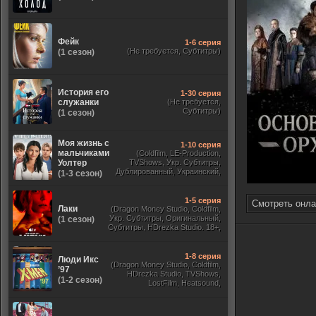
Фейк
1-6 серия
(Не требуется, Субтитры)
(1 сезон)
История его
1-30 серия
служанки
(Не требуется,
Субтитры)
(1 сезон)
Моя жизнь с
1-10 серия
мальчиками
(Coldfilm, LE-Production,
Уолтер
TVShows, Укр. Субтитры,
Дублированный, Украинский,
(1-3 сезон)
Оригинальный, Субтитры)
1-5 серия
Смотреть онла
Лаки
(Dragon Money Studio, Coldfilm,
Укр. Субтитры, Оригинальный,
(1 сезон)
Субтитры, HDrezka Studio. 18+,
HDrezka Studio, Дубляж HDrezka
St. 18+, LostFilm, TVShows)
1-8 серия
Люди Икс
(Dragon Money Studio, Coldfilm,
’97
HDrezka Studio, TVShows,
(1-2 сезон)
LostFilm, Heatsound,
Оригинальный, Jaskier,
Субтитры, Дубляж Flarrow
Films, NewComers)