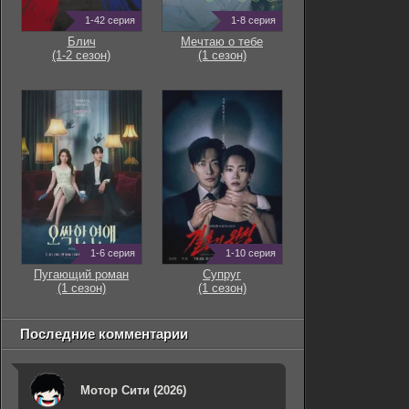
1-42 серия
1-8 серия
Блич
Мечтаю о тебе
(1-2 сезон)
(1 сезон)
1-6 серия
1-10 серия
Пугающий роман
Супруг
(1 сезон)
(1 сезон)
Последние комментарии
Мотор Сити (2026)