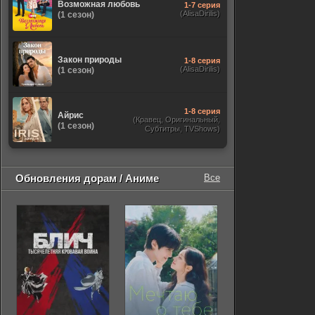
Возможная любовь
1-7 серия
(AlisaDirilis)
(1 сезон)
Закон природы
1-8 серия
(AlisaDirilis)
(1 сезон)
1-8 серия
Айрис
(Кравец, Оригинальный,
(1 сезон)
Субтитры, TVShows)
Обновления дорам / Аниме
Все