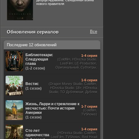
дворца Арракина. Священная война
нового правителя
Обновления сериалов
Все
Последние 12 обновлений
Библиотекари:
1-4 серия
Следующая
(Coldfilm, HDrezka Studio,
глава
LostFilm, LE-Production,
Оригинальный, Субтитры,
(1-2 сезон)
Viju, TVShows,
RezkaStudio)
1-6 серия
Вестис
(Dragon Money Studio, Coldfilm,
HDrezka Studio. 18+, HDrezka
(1 сезон)
Studio, ТО Дубляжная, Дубляж
HDrezka St. 18+, LostFilm)
Жизнь, Ларри и стремление к
1-7 серия
несчастью: Почти история
(Coldfilm,
Америки
TVShows)
(1 сезон)
1-4 серия
Сто лет
(HDrezka Studio, Coldfilm,
одиночества
LostFilm, TVShows, Red Head