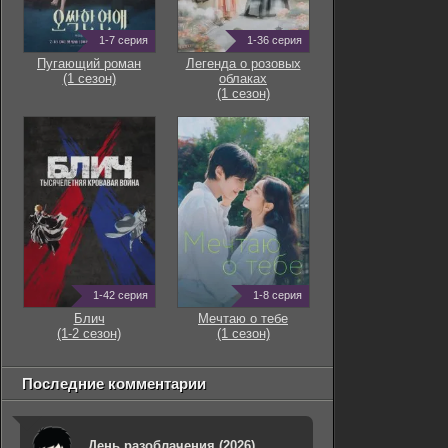
1-7 серия
1-36 серия
Пугающий роман
Легенда о розовых
(1 сезон)
облаках
(1 сезон)
1-42 серия
1-8 серия
Блич
Мечтаю о тебе
(1-2 сезон)
(1 сезон)
Последние комментарии
День разоблачения (2026)