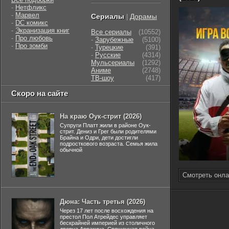
-
Нетфликс
-
Марвел
Сериалы
Дорамы
|
-
DC комикс
-
Экранизация книг
Все сериалы
(10552)
-
Про любовь
-
Зарубежные
(5100)
-
Про зомби
-
Турецкие
(391)
-
Русские
(4314)
Мульсериалы
(1292)
Аниме
(2748)
ТВ-шоу
(417)
Скоро на сайте
На краю Оук-стрит (2026)
Супруги Платт жили в районе Оук-
стрит. Дениз и Грег были родителями
Брайна и Одри, дети достигли
подросткового возраста. Семья жила
обычной
Смотреть онла
Дюна: Часть третья (2026)
Через 17 лет после восхождения на
престол Пол Атрейдес управляет
бескрайней империей из столичного