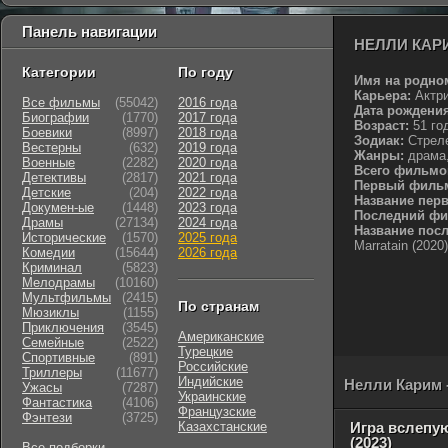
Панель навигации
НЕЛЛИ КАР
Категории
По году
Имя на родно
Карьера:
Актр
Все фильмы
(55042)
2016 года
Дата рождения
Биографии
(1770)
2017 года
Возраст:
51 го
Боевики
(8997)
2018 года
Зодиак:
Стрелец
Вестерны
(632)
2019 года
Жанры:
драма,
Военные
(2282)
2020 года
Всего фильмо
Детективы
(2817)
2021 года
Первый филь
Детские
(204)
2022 года
Название пер
Докумен-ые
(1448)
2023 года
Последний фи
Драмы
(27134)
2024 года
Название пос
Исторические
(1570)
2025 года
Marratain (2020)
Комедии
(15644)
2026 года
Криминал
(5823)
Мелодрамы
(10160)
Мультфильмы
(2415)
По странам
Мюзиклы
(1155)
Приключения
(3545)
Американские
Семейные
(2522)
Турецкие
Cпортивные
(891)
Российские
Триллеры
(11677)
Индийские
Нелли Карим 
Ужасы
(7287)
Украинские
Фантастика
(4106)
Французские
Фэнтези
(3725)
Казахстанские
Игра вслепу
(2023)
Все подборки