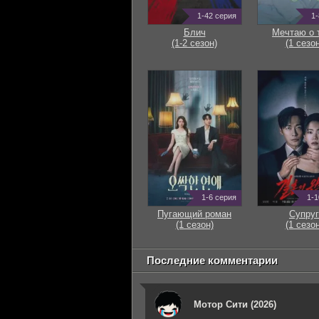
1-42 серия
1-
Блич
Мечтаю о 
(1-2 сезон)
(1 сезон
1-6 серия
1-1
Пугающий роман
Супруг
(1 сезон)
(1 сезон
Последние комментарии
Мотор Сити (2026)