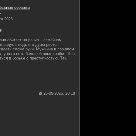
бежные сериалы
-
та 2026
p
емя обитает на ранчо – семейном
е радует, ведь его душа рвется
 сидеть сложа руки. Мужчина в прошлом
, у него есть большой опыт ковбоя. Все
ться в борьбе с преступностью. Так,
25-05-2026, 20:18