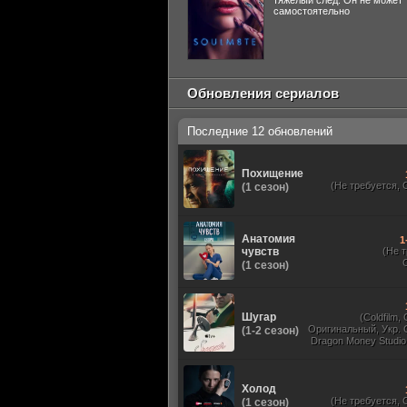
тяжелый след. Он не может
самостоятельно
Обновления сериалов
Последние 12 обновлений
Похищение
(Не требуется, 
(1 сезон)
Анатомия
1
чувств
(Не 
(1 сезон)
Шугар
(Coldfilm,
Оригинальный, Укр. 
(1-2 сезон)
Dragon Money Studio,
HDrezka Studio, Viru
Red Head Sound, N
TVShows, Дубли
Холод
(Не требуется, 
(1 сезон)