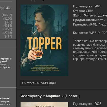
Год выпуска:
2025
орамы
Страна:
США
(10552)
Жанр:
Фильмы
/
Драм
(5100)
Продолжительность:
(391)
Премьера (РФ):
7 мар
(4314)
(1292)
Качество:
WEB-DL 72
(2748)
(417)
Топпер не был первопр
вершину шоу-бизнеса, 
столкнувшись с голов
планировал, что после
сокрушительное падени
 утратили
карьере стендап-комика
лучной
 годы
я. Кризис
Смотреть онлайн
484
0
Йеллоустоун: Маршалы (1 сезон)
аботает
вдовцом.
Год выпуска:
2026
ло в нем