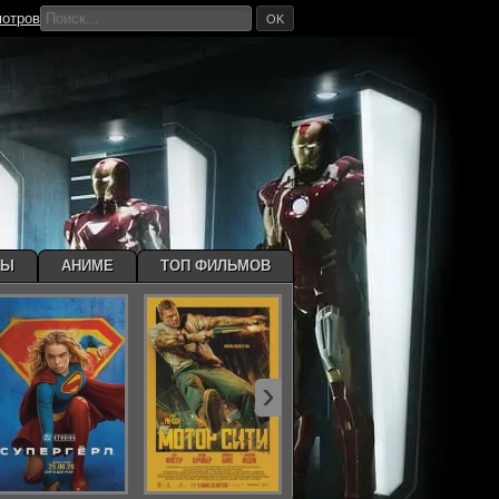
мотров
OK
МЫ
АНИМЕ
ТОП ФИЛЬМОВ
›