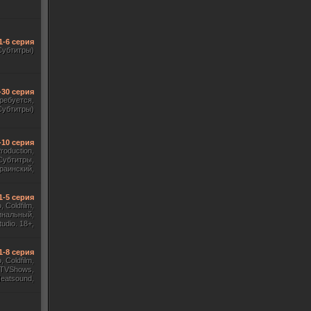
1-6 серия
Субтитры)
-30 серия
требуется,
Субтитры)
-10 серия
Production,
Субтитры,
раинский,
Субтитры)
1-5 серия
 Coldfilm,
инальный,
udio. 18+,
ж HDrezka
, TVShows)
1-8 серия
 Coldfilm,
 TVShows,
Heatsound,
, Jaskier,
ж Flarrow
ewComers)