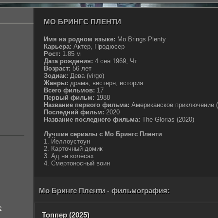
МО БРИНГС ПЛЕНТИ
Имя на родном языке:
Mo Brings Plenty
Карьера:
Актер, Продюсер
Рост:
1.85 м
Дата рождения:
4 сен 1969, Чт
Возраст:
56 лет
Зодиак:
Дева (virgo)
Жанры:
драма, вестерн, история
Всего фильмов:
17
Первый фильм:
1988
Название первого фильма:
Американское приключение (се
Последний фильм:
2020
Название последнего фильма:
The Glorias (2020)
Лучшие сериалы с Мо Брингс Пленти
1. Йеллоустоун
2. Карточный домик
3. Ад на колёсах
4. Смертоносный воин
Мо Брингс Пленти - фильмография:
е
Топпер (2025)