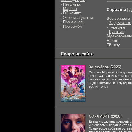
-
Нетфликс
-
Марвел
Сериалы
Д
|
-
DC комикс
-
Экранизация книг
Все сериалы
-
Про любовь
-
Зарубежные
-
Про зомби
-
Турецкие
-
Русские
Мульсериалы
Аниме
ТВ-шоу
Скоро на сайте
За любовь (2026)
Супруги Марго и Вова давно
связь. За фасадом благопо
семьи с детьми скрываются
недопонимания и отчуждени
достиг точки
СОУЛМ8ЙТ (2026)
Дэвид – мужчина, который р
инженером и недавно стал 
Трагическое событие остави