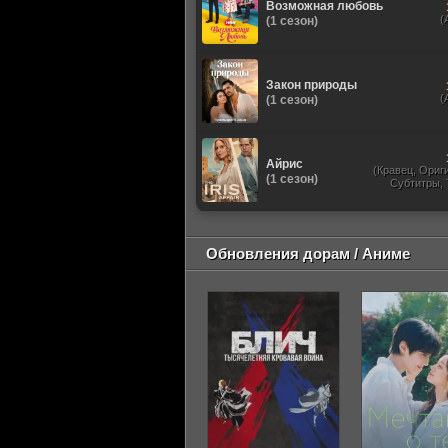
Возможная любовь
(
(1 сезон)
Закон природы
(
(1 сезон)
Айрис
(Кравец, Ориг
(1 сезон)
Субтитры,
Обновления дорам / Аниме