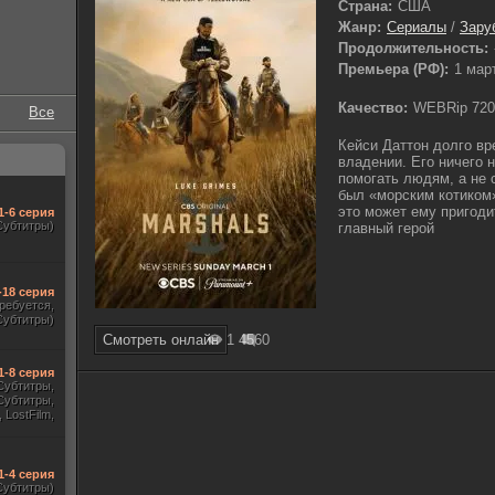
Страна:
США
Жанр:
Сериалы
/
Зару
Продолжительность:
Премьера (РФ):
1 мар
Качество:
WEBRip 720
Все
Кейси Даттон долго вр
владении. Его ничего н
помогать людям, а не
был «морским котиком»
это может ему пригоди
1-6 серия
Субтитры)
главный герой
-18 серия
требуется,
Субтитры)
Смотреть онлайн
1 456
0
1-8 серия
 Субтитры,
Субтитры,
 LostFilm,
seProject,
ewstudio,
рованный,
Jaskier)
1-4 серия
Субтитры)