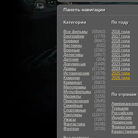
Панель навигации
Категории
По году
Все фильмы
(55042)
2016 года
Биографии
(1770)
2017 года
Боевики
(8997)
2018 года
Вестерны
(632)
2019 года
Военные
(2282)
2020 года
Детективы
(2817)
2021 года
Детские
(204)
2022 года
Докумен-ые
(1448)
2023 года
Драмы
(27134)
2024 года
Исторические
(1570)
2025 года
Комедии
(15644)
2026 года
Криминал
(5823)
Мелодрамы
(10160)
Мультфильмы
(2415)
По странам
Мюзиклы
(1155)
Приключения
(3545)
Американские
Семейные
(2522)
Турецкие
Cпортивные
(891)
Российские
Триллеры
(11677)
Индийские
Ужасы
(7287)
Украинские
Фантастика
(4106)
Французские
Фэнтези
(3725)
Казахстански
Все подборки