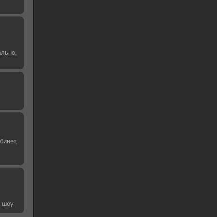
ально,
бинет,
е шоу