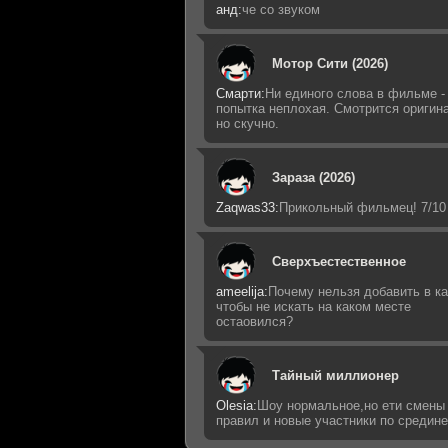
анд:
че со звуком
Мотор Сити (2026)
Смарти:
Ни единого слова в фильме -
попытка неплохая. Смотрится оригин
но скучно.
Зараза (2026)
Zaqwas33:
Прикольный фильмец! 7/10
Сверхъестественное
ameelija:
Почему нельзя добавить в ка
чтобы не искать на каком месте
остаовился?
Тайный миллионер
Olesia:
Шоу нормальное,но ети смены
правил и новые участники по средин