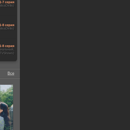
1-7 серия
AlisaDirilis)
1-8 серия
AlisaDirilis)
1-8 серия
инальный,
 TVShows)
Все