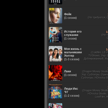
Фейк
(Не требуется, 
(1 сезон)
История его
1
служанки
(Не 
(1 сезон)
Моя жизнь с
1
мальчиками
(Coldfilm, LE-
Уолтер
TVShows, Укр. 
Дублированный, Ук
(1-3 сезон)
Оригинальный, 
Лаки
(Dragon Money Studio,
Укр. Субтитры, Ориг
(1 сезон)
Субтитры, HDrezka St
HDrezka Studio, Дубля
St. 18+, LostFilm
Люди Икс
(Dragon Money Studio,
’97
HDrezka Studio,
(1-2 сезон)
LostFilm, 
Оригинальный
Субтитры, Дубля
Films, N