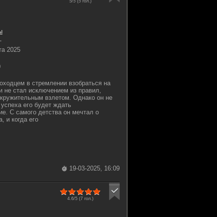
5/5 (
5
гол.)
ы
-
та 2025
0
оходцем в стремлении взобраться на
и не стал исключением из правил,
окружительным взлетом. Однако он не
 успеха его будет ждать
е. С самого детства он мечтал о
, и когда его
19-03-2025, 16:09
4.6/5 (
7
гол.)