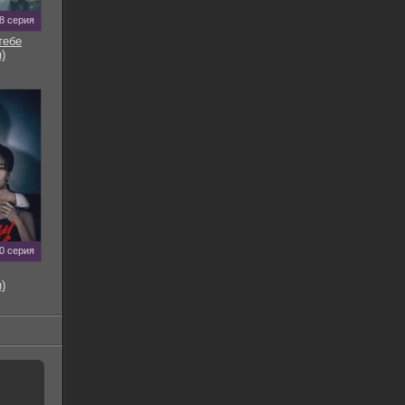
8 серия
тебе
)
0 серия
)