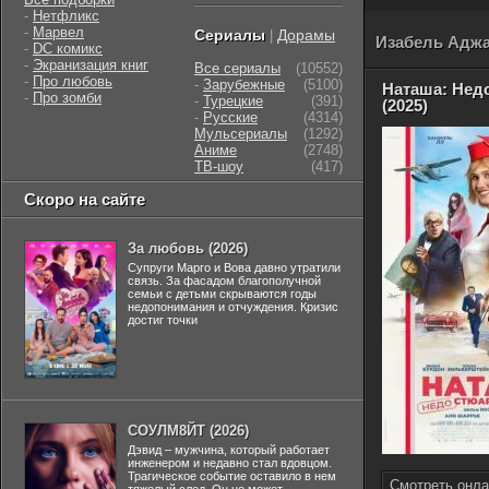
-
Нетфликс
-
Марвел
Сериалы
Дорамы
|
Изабель Аджа
-
DC комикс
-
Экранизация книг
Все сериалы
(10552)
-
Про любовь
-
Зарубежные
(5100)
Наташа: Нед
-
Про зомби
-
Турецкие
(391)
(2025)
-
Русские
(4314)
Мульсериалы
(1292)
Аниме
(2748)
ТВ-шоу
(417)
Скоро на сайте
За любовь (2026)
Супруги Марго и Вова давно утратили
связь. За фасадом благополучной
семьи с детьми скрываются годы
недопонимания и отчуждения. Кризис
достиг точки
СОУЛМ8ЙТ (2026)
Дэвид – мужчина, который работает
инженером и недавно стал вдовцом.
Трагическое событие оставило в нем
Смотреть онла