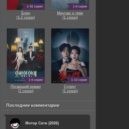
1-42 серия
1-8 серия
Блич
Мечтаю о тебе
(1-2 сезон)
(1 сезон)
1-6 серия
1-10 серия
Пугающий роман
Супруг
(1 сезон)
(1 сезон)
Последние комментарии
Мотор Сити (2026)