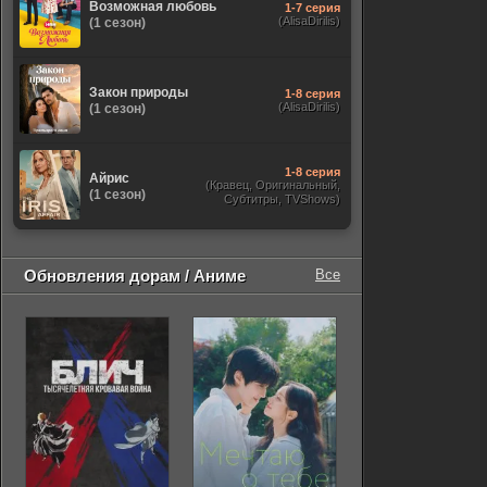
Возможная любовь
1-7 серия
(AlisaDirilis)
(1 сезон)
Закон природы
1-8 серия
(AlisaDirilis)
(1 сезон)
1-8 серия
Айрис
(Кравец, Оригинальный,
(1 сезон)
Субтитры, TVShows)
Обновления дорам / Аниме
Все