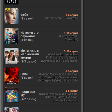
Фейк
1-6 серия
(Не требуется, Субтитры)
(1 сезон)
История его
1-30 серия
служанки
(Не требуется,
Субтитры)
(1 сезон)
Моя жизнь с
1-10 серия
мальчиками
(Coldfilm, LE-Production,
Уолтер
TVShows, Укр. Субтитры,
Дублированный, Украинский,
(1-3 сезон)
Оригинальный, Субтитры)
1-5 серия
Лаки
(Dragon Money Studio, Coldfilm,
Укр. Субтитры, Оригинальный,
(1 сезон)
Субтитры, HDrezka Studio. 18+,
HDrezka Studio, Дубляж HDrezka
St. 18+, LostFilm, TVShows)
1-8 серия
Люди Икс
(Dragon Money Studio, Coldfilm,
’97
HDrezka Studio, TVShows,
(1-2 сезон)
LostFilm, Heatsound,
Оригинальный, Jaskier,
Субтитры, Дубляж Flarrow
Films, NewComers)