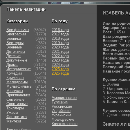
Панель навигации
ИЗАБЕЛЬ 
Категории
По году
Имя на родно
Карьера:
Актри
Все фильмы
(55042)
2016 года
Рост:
1.65 м
Биографии
(1770)
2017 года
Дата рождения
Боевики
(8997)
2018 года
Возраст:
71 го
Вестерны
(632)
2019 года
Зодиак:
Рак (c
Военные
(2282)
2020 года
Жанры:
драма,
Детективы
(2817)
2021 года
Всего фильмо
Детские
(204)
2022 года
Первый филь
Докумен-ые
(1448)
2023 года
Название пер
Драмы
(27134)
2024 года
Последний фи
Исторические
(1570)
2025 года
Название пос
Комедии
(15644)
2026 года
Криминал
(5823)
Лучшие фильм
Мелодрамы
(10160)
1. Жилец
Мультфильмы
(2415)
По странам
2. Одержимая
Мюзиклы
(1155)
3. Королева Ма
Приключения
(3545)
4. Убийственно
Американские
Семейные
(2522)
5. Камилла Кл
Турецкие
Cпортивные
(891)
Российские
Триллеры
(11677)
Лучшие сериа
Индийские
Ужасы
(7287)
1. Десять проц
Украинские
Фантастика
(4106)
Французские
Фэнтези
(3725)
Знаете ли в
Казахстанские
Все подборки