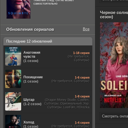
тяжелый след. Он не может
самостоятельно
Черное солнц
сезон)
Обновления сериалов
Все
Последние 12 обновлений
Анатомия
1-18 серия
чувств
(Не требуется,
Субтитры)
(1 сезон)
Похищение
1-6 серия
(Не требуется, Субтитры)
(1 сезон)
1-8 серия
Шугар
(Dragon Money Studio, Coldfilm,
Субтитры, Оригинальный, Укр.
(1-2 сезон)
Субтитры, LostFilm, HDrezka
Studio, ViruseProject, Red Head
Sound, Newstudio, TVShows,
Смотреть онла
Дублированный, Jaskier)
Холод
1-4 серия
(Не требуется, Субтитры)
(1 сезон)