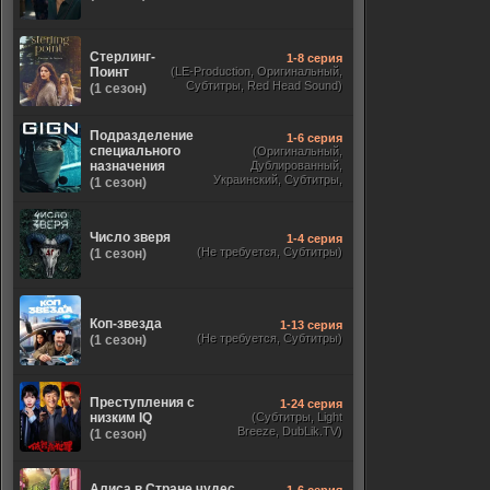
Стерлинг-
1-8 серия
Поинт
(LE-Production, Оригинальный,
Субтитры, Red Head Sound)
(1 сезон)
Подразделение
1-6 серия
специального
(Оригинальный,
назначения
Дублированный,
Украинский, Субтитры,
(1 сезон)
Укр. Субтитры)
Число зверя
1-4 серия
(Не требуется, Субтитры)
(1 сезон)
Коп-звезда
1-13 серия
(Не требуется, Субтитры)
(1 сезон)
Преступления с
1-24 серия
низким IQ
(Субтитры, Light
Breeze, DubLik.TV)
(1 сезон)
Алиса в Стране чудес.