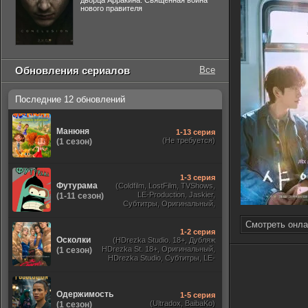
дворца Арракина. Священная война
нового правителя
Обновления сериалов
Все
Последние 12 обновлений
Манюня
1-13 серия
(Не требуется)
(1 сезон)
1-3 серия
Футурама
(Coldfilm, LostFilm, TVShows,
LE-Production, Jaskier,
(1-11 сезон)
Субтитры, Оригинальный,
NewComers, Кубик в Кубе,
2x2, Профессиональный
Смотреть онла
многоголосый, Рен-ТВ,
1-2 серия
Осколки
Украинский)
(HDrezka Studio. 18+, Дубляж
HDrezka St. 18+, Оригинальный,
(1 сезон)
HDrezka Studio, Субтитры, LE-
Production)
Одержимость
1-5 серия
(Ultradox, BaibaKo)
(1 сезон)