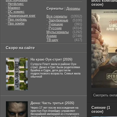
Босс компан
-
Нетфликс
сезон)
-
Марвел
Сериалы
Дорамы
|
-
DC комикс
-
Экранизация книг
Все сериалы
(10552)
-
Про любовь
-
Зарубежные
(5100)
-
Про зомби
-
Турецкие
(391)
-
Русские
(4314)
Мульсериалы
(1292)
Аниме
(2748)
ТВ-шоу
(417)
Скоро на сайте
На краю Оук-стрит (2026)
Супруги Платт жили в районе Оук-
стрит. Дениз и Грег были родителями
Брайна и Одри, дети достигли
подросткового возраста. Семья жила
обычной
Смотреть онла
Дюна: Часть третья (2026)
Сияние (1
Через 17 лет после восхождения на
престол Пол Атрейдес управляет
сезон)
бескрайней империей из столичного