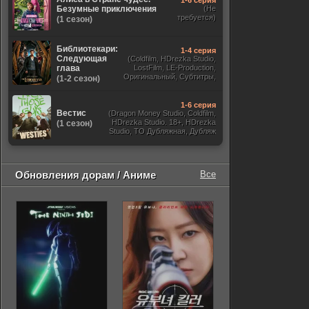
1-6 серия
Безумные приключения
(Не
требуется)
(1 сезон)
Библиотекари:
1-4 серия
Следующая
(Coldfilm, HDrezka Studio,
глава
LostFilm, LE-Production,
Оригинальный, Субтитры,
(1-2 сезон)
Viju, TVShows,
RezkaStudio)
1-6 серия
Вестис
(Dragon Money Studio, Coldfilm,
HDrezka Studio. 18+, HDrezka
(1 сезон)
Studio, ТО Дубляжная, Дубляж
HDrezka St. 18+, LostFilm)
Обновления дорам / Аниме
Все