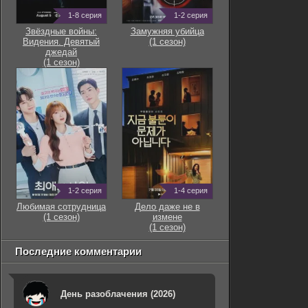
1-8 серия
1-2 серия
Звёздные войны:
Замужняя убийца
Видения. Девятый
(1 сезон)
джедай
(1 сезон)
1-2 серия
1-4 серия
Любимая сотрудница
Дело даже не в
(1 сезон)
измене
(1 сезон)
Последние комментарии
День разоблачения (2026)