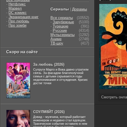
-
Нетфликс
-
Марвел
Сериалы
Дорамы
|
-
DC комикс
-
Экранизация книг
Все сериалы
(10552)
-
Про любовь
-
Зарубежные
(5100)
-
Про зомби
-
Турецкие
(391)
-
Русские
(4314)
Мульсериалы
(1292)
Аниме
(2748)
ТВ-шоу
(417)
Скоро на сайте
За любовь (2026)
Супруги Марго и Вова давно утратили
связь. За фасадом благополучной
семьи с детьми скрываются годы
недопонимания и отчуждения. Кризис
достиг точки
Смотреть онла
СОУЛМ8ЙТ (2026)
Дэвид – мужчина, который работает
инженером и недавно стал вдовцом.
Трагическое событие оставило в нем