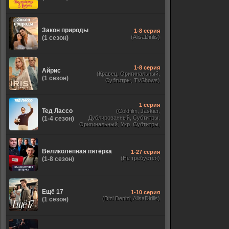
Закон природы
1-8 серия
(AlisaDirilis)
(1 сезон)
1-8 серия
Айрис
(Кравец, Оригинальный,
(1 сезон)
Субтитры, TVShows)
1 серия
Тед Лассо
(Coldfilm, Jaskier,
Дублированный, Субтитры,
(1-4 сезон)
Оригинальный, Укр. Субтитры,
TVShows, HDrezka Studio. 18+,
HDrezka Studio, Украинский)
Великолепная пятёрка
1-27 серия
(Не требуется)
(1-8 сезон)
Ещё 17
1-10 серия
(Dizi Denizi, AlisaDirilis)
(1 сезон)