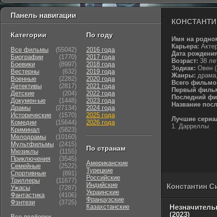
Панель навигации
КОНСТАНТИ
Категории
По году
Имя на родно
Карьера:
Акте
Все фильмы
(55042)
2016 года
Дата рождения
Биографии
(1770)
2017 года
Возраст:
38 ле
Боевики
(8997)
2018 года
Зодиак:
Овен (a
Вестерны
(632)
2019 года
Жанры:
драма,
Военные
(2282)
2020 года
Всего фильмо
Детективы
(2817)
2021 года
Первый филь
Детские
(204)
2022 года
Последний фи
Докумен-ые
(1448)
2023 года
Название пос
Драмы
(27134)
2024 года
Исторические
(1570)
2025 года
Лучшие сериа
Комедии
(15644)
2026 года
1. Дарреллы
Криминал
(5823)
Мелодрамы
(10160)
Мультфильмы
(2415)
По странам
Мюзиклы
(1155)
Приключения
(3545)
Американские
Семейные
(2522)
Турецкие
Cпортивные
(891)
Российские
Триллеры
(11677)
Индийские
Константин С
Ужасы
(7287)
Украинские
Фантастика
(4106)
Французские
Фэнтези
(3725)
Казахстанские
Незначител
(2023)
Все подборки