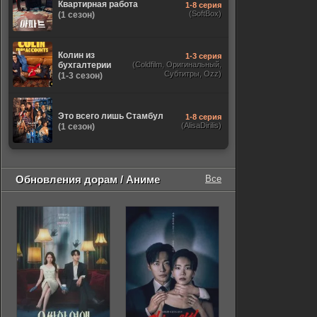
Квартирная работа
1-8 серия
(SoftBox)
(1 сезон)
Колин из
1-3 серия
бухгалтерии
(Coldfilm, Оригинальный,
Субтитры, Ozz)
(1-3 сезон)
Это всего лишь Стамбул
1-8 серия
(AlisaDirilis)
(1 сезон)
Обновления дорам / Аниме
Все