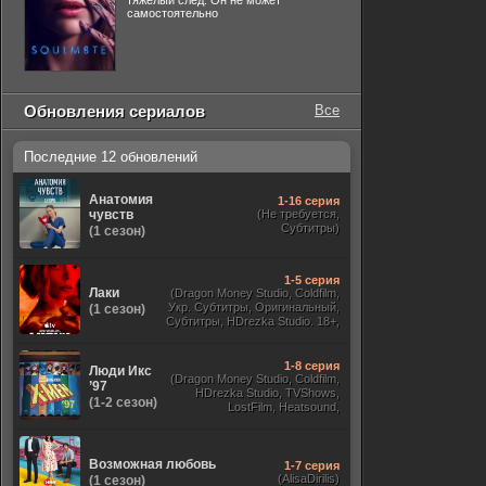
тяжелый след. Он не может
самостоятельно
Обновления сериалов
Все
Последние 12 обновлений
Анатомия
1-16 серия
чувств
(Не требуется,
Субтитры)
(1 сезон)
1-5 серия
Лаки
(Dragon Money Studio, Coldfilm,
Укр. Субтитры, Оригинальный,
(1 сезон)
Субтитры, HDrezka Studio. 18+,
HDrezka Studio, Дубляж HDrezka
St. 18+, LostFilm, TVShows)
1-8 серия
Люди Икс
(Dragon Money Studio, Coldfilm,
’97
HDrezka Studio, TVShows,
(1-2 сезон)
LostFilm, Heatsound,
Оригинальный, Jaskier,
Субтитры, Дубляж Flarrow
Films, NewComers)
Возможная любовь
1-7 серия
(AlisaDirilis)
(1 сезон)